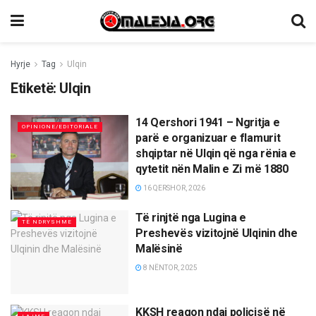
Hyrje
Tag
Ulqin
Etiketë:
Ulqin
14 Qershori 1941 – Ngritja e
OPINIONE/EDITORIALE
parë e organizuar e flamurit
shqiptar në Ulqin që nga rënia e
qytetit nën Malin e Zi më 1880
16 QERSHOR, 2026
Të rinjtë nga Lugina e
TË NDRYSHME
Preshevës vizitojnë Ulqinin dhe
Malësinë
8 NËNTOR, 2025
KKSH reagon ndaj policisë në