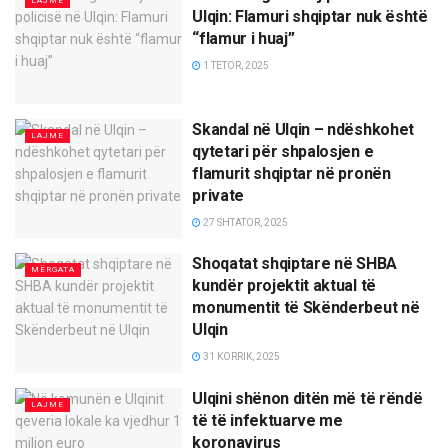
LAJME
Ulqin: Flamuri shqiptar nuk është
“flamur i huaj”
1 TETOR, 2025
Skandal në Ulqin – ndëshkohet
LAJME
qytetari për shpalosjen e
flamurit shqiptar në pronën
private
27 SHTATOR, 2025
Shoqatat shqiptare në SHBA
MËRGATA
kundër projektit aktual të
monumentit të Skënderbeut në
Ulqin
31 KORRIK, 2025
Ulqini shënon ditën më të rëndë
LAJME
të të infektuarve me
koronavirus