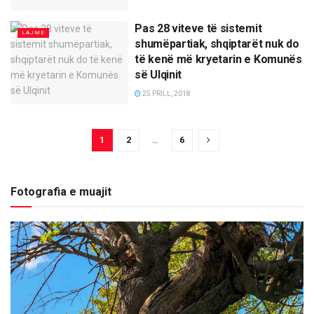
Pas 28 viteve të sistemit
LAJME
shumëpartiak, shqiptarët nuk do
të kenë më kryetarin e Komunës
së Ulqinit
25 PRILL, 2018
1
2
…
6
Fotografia e muajit