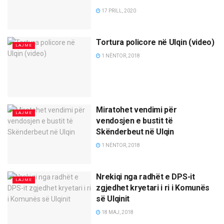
17 PRILL, 2020
Tortura policore në Ulqin (video)
LAJME
1 NËNTOR, 2018
Miratohet vendimi për
LAJME
vendosjen e bustit të
Skënderbeut në Ulqin
1 NËNTOR, 2018
Nrekiqi nga radhët e DPS-it
LAJME
zgjedhet kryetari i ri i Komunës
së Ulqinit
18 MAJ, 2018