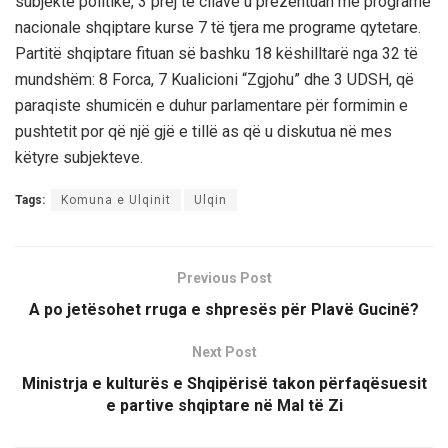
subjekte politike, 3 prej të cilave u prezentuan me programe
nacionale shqiptare kurse 7 të tjera me programe qytetare.
Partitë shqiptare fituan së bashku 18 këshilltarë nga 32 të
mundshëm: 8 Forca, 7 Kualicioni “Zgjohu” dhe 3 UDSH, që
paraqiste shumicën e duhur parlamentare për formimin e
pushtetit por që një gjë e tillë as që u diskutua në mes
këtyre subjekteve.
Tags:
Komuna e Ulqinit
Ulqin
Previous Post
A po jetësohet rruga e shpresës për Plavë Gucinë?
Next Post
Ministrja e kulturës e Shqipërisë takon përfaqësuesit
e partive shqiptare në Mal të Zi