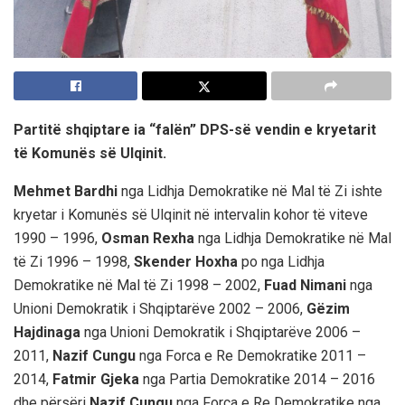
Partitë shqiptare ia “falën” DPS-së vendin e kryetarit
të Komunës së Ulqinit.
Mehmet Bardhi
nga Lidhja Demokratike në Mal të Zi ishte
kryetar i Komunës së Ulqinit në intervalin kohor të viteve
1990 – 1996,
Osman Rexha
nga Lidhja Demokratike në Mal
të Zi 1996 – 1998,
Skender Hoxha
po nga Lidhja
Demokratike në Mal të Zi 1998 – 2002,
Fuad Nimani
nga
Unioni Demokratik i Shqiptarëve 2002 – 2006,
Gëzim
Hajdinaga
nga Unioni Demokratik i Shqiptarëve 2006 –
2011,
Nazif Cungu
nga Forca e Re Demokratike 2011 –
2014,
Fatmir Gjeka
nga Partia Demokratike 2014 – 2016
dhe përsëri
Nazif Cungu
nga Forca e Re Demokratike nga