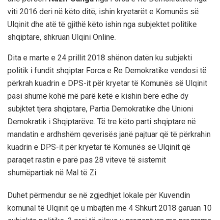
viti 2016 deri në këto ditë, ishin kryetarët e Komunës së
Ulqinit dhe atë të gjithë këto ishin nga subjektet politike
shqiptare, shkruan Ulqini Online.
Dita e marte e 24 prillit 2018 shënon datën ku subjekti
politik i fundit shqiptar Forca e Re Demokratike vendosi të
përkrah kuadrin e DPS-it për kryetar të Komunës së Ulqinit
pasi shumë kohë më parë këtë e kishin bërë edhe dy
subjktet tjera shqiptare, Partia Demokratike dhe Unioni
Demokratik i Shqiptarëve. Të tre këto parti shqiptare në
mandatin e ardhshëm qeverisës janë pajtuar që të përkrahin
kuadrin e DPS-it për kryetar të Komunës së Ulqinit që
paraqet rastin e parë pas 28 viteve të sistemit
shumëpartiak në Mal të Zi.
Duhet përmendur se në zgjedhjet lokale për Kuvendin
komunal të Ulqinit që u mbajtën me 4 Shkurt 2018 garuan 10