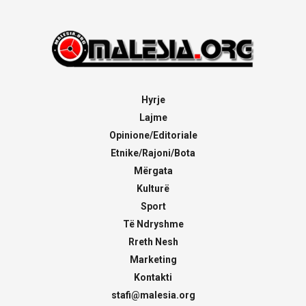
Hyrje
Lajme
Opinione/Editoriale
Etnike/Rajoni/Bota
Mërgata
Kulturë
Sport
Të Ndryshme
Rreth Nesh
Marketing
Kontakti
stafi@malesia.org