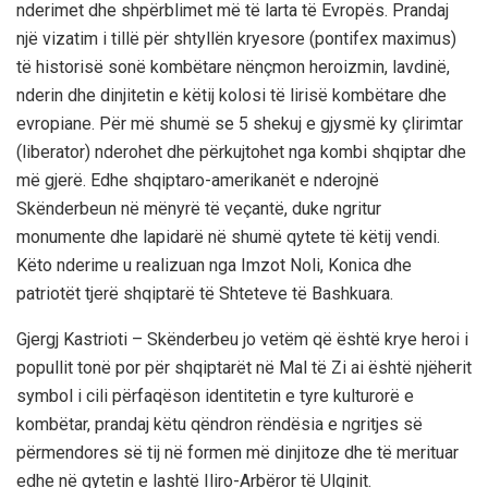
nderimet dhe shpërblimet më të larta të Evropës. Prandaj
një vizatim i tillë për shtyllën kryesore (pontifex maximus)
të historisë sonë kombëtare nënçmon heroizmin, lavdinë,
nderin dhe dinjitetin e këtij kolosi të lirisë kombëtare dhe
evropiane. Për më shumë se 5 shekuj e gjysmë ky çlirimtar
(liberator) nderohet dhe përkujtohet nga kombi shqiptar dhe
më gjerë. Edhe shqiptaro-amerikanët e nderojnë
Skënderbeun në mënyrë të veçantë, duke ngritur
monumente dhe lapidarë në shumë qytete të këtij vendi.
Këto nderime u realizuan nga Imzot Noli, Konica dhe
patriotët tjerë shqiptarë të Shteteve të Bashkuara.
Gjergj Kastrioti – Skënderbeu jo vetëm që është krye heroi i
popullit tonë por për shqiptarët në Mal të Zi ai është njëherit
symbol i cili përfaqëson identitetin e tyre kulturorë e
kombëtar, prandaj këtu qëndron rëndësia e ngritjes së
përmendores së tij në formen më dinjitoze dhe të merituar
edhe në qytetin e lashtë Iliro-Arbëror të Ulqinit.