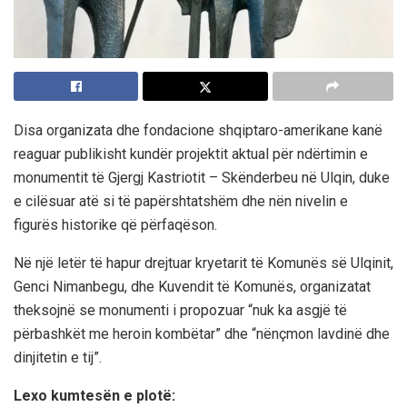
Disa organizata dhe fondacione shqiptaro-amerikane kanë
reaguar publikisht kundër projektit aktual për ndërtimin e
monumentit të Gjergj Kastriotit – Skënderbeu në Ulqin, duke
e cilësuar atë si të papërshtatshëm dhe nën nivelin e
figurës historike që përfaqëson.
Në një letër të hapur drejtuar kryetarit të Komunës së Ulqinit,
Genci Nimanbegu, dhe Kuvendit të Komunës, organizatat
theksojnë se monumenti i propozuar “nuk ka asgjë të
përbashkët me heroin kombëtar” dhe “nënçmon lavdinë dhe
dinjitetin e tij”.
Lexo kumtesën e plotë: