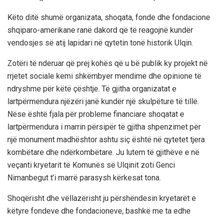
Këto ditë shumë organizata, shoqata, fonde dhe fondacione
shqiparo-amerikane ranë dakord që të reagojnë kundër
vendosjes së atij lapidari në qytetin tonë historik Ulqin.
Zotëri të nderuar që prej kohës që u bë publik ky projekt në
rrjetet sociale kemi shkëmbyer mendime dhe opinione të
ndryshme për këtë çështje. Të gjitha organizatat e
lartpërmendura njëzëri janë kundër një skulpëture të tillë.
Nëse është fjala për probleme financiare shoqatat e
lartpërmendura i marrin përsipër të gjitha shpenzimet për
një monument madhështor ashtu siç është në qytetet tjera
kombëtare dhe ndërkombëtare. Ju lutem të gjithëve e në
veçanti kryetarit të Komunës së Ulqinit zoti Genci
Nimanbegut t’i marrë parasysh kërkesat tona.
Shoqërisht dhe vëllazërisht ju përshëndesin kryetarët e
këtyre fondeve dhe fondacioneve, bashkë me ta edhe