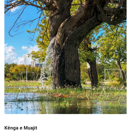
Kënga e Muajit