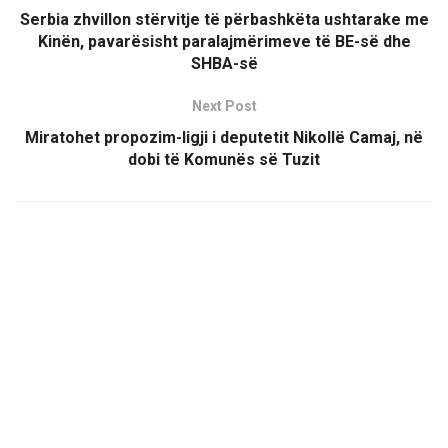
Serbia zhvillon stërvitje të përbashkëta ushtarake me
Kinën, pavarësisht paralajmërimeve të BE-së dhe
SHBA-së
Next Post
Miratohet propozim-ligji i deputetit Nikollë Camaj, në
dobi të Komunës së Tuzit