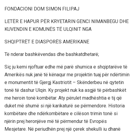
FONDACIONI DOM SIMON FILIPAJ
LETËR E HAPUR PËR KRYETARIN GENCI NIMANBEGU DHE
KUVENDIN E KOMUNËS TË ULQINIT NGA
SHQIPTRËT E DIASPORËS AMERIKANE
Të nderar bashkëvendas dhe bashkatdhetarë;
Siç ju kemi njoftuar edhe më parë shumica e shqiptarëve të
Amerikës nuk janë të kënaqur me projektin tuaj për ndërtimin
e monumentit të Gjergj Kastriotit – Skënderbeu në qytetin
tonë të dashur Ulqin. Ky projekt nuk ka asgjë të përbashkët
me heroin tonë kombëtar. Aty përulet madhështia e tij që
duket më shumë si një karikaturë se përmendore. Historia
kombëtare dhe ndërkombëtare e cilëson trimin tonë si
njërin prej heronjëve më të përmendur të Evropës
Mesjetare. Në periudhën prej një çerek shekulli iu dhanë