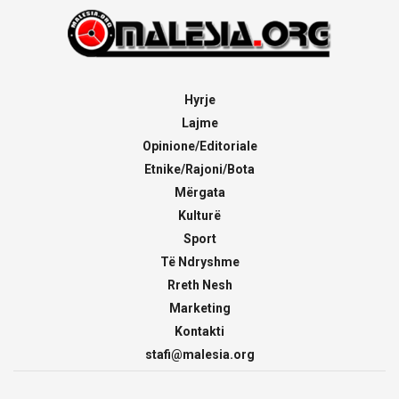
Hyrje
Lajme
Opinione/Editoriale
Etnike/Rajoni/Bota
Mërgata
Kulturë
Sport
Të Ndryshme
Rreth Nesh
Marketing
Kontakti
stafi@malesia.org