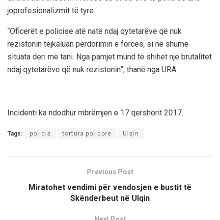
joprofesionalizmit të tyre.
“Oficerët e policisë atë natë ndaj qytetarëve që nuk
rezistonin tejkaluan përdorimin e forcës, si në shumë
situata deri më tani. Nga pamjet mund të shihet një brutalitet
ndaj qytetarëve që nuk rezistonin”, thanë nga URA.
Incidenti ka ndodhur mbrëmjen e 17 qershorit 2017.
Tags:
policia
tortura policore
Ulqin
Previous Post
Miratohet vendimi për vendosjen e bustit të
Skënderbeut në Ulqin
Next Post