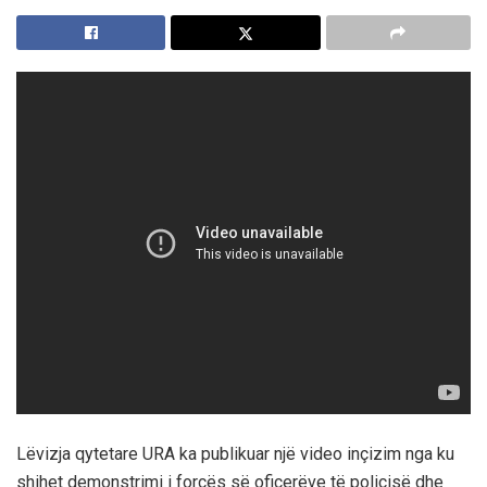
Lëvizja qytetare URA ka publikuar një video inçizim nga ku
shihet demonstrimi i forcës së oficerëve të policisë dhe