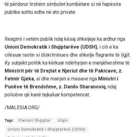
të përdorur lirshëm simbolet kombëtare si në hapësira
publike ashtu edhe në ato private.
Reagimi i vetëm publik ndaj kësaj shkeljeje ka ardhur nga
Unioni Demokratik i Shqiptarëve (UDSH)
, i cili e ka
cilësuar rastin si diskriminues dhe shkelje flagrante të ligjit.
Ky subjekt politik ka kërkuar ndërhyrjen e menjëhershme të
Ministrit për të Drejtat e Njeriut dhe të Pakicave, z.
Fatmir Gjeka
, si dhe marrjen e masave nga
Ministri i
Punëve të Brendshme, z. Danilo Sharanoviq
, ndaj
policëve që kanë tejkaluar kompetencat.
/MALESIA.ORG/
Tags:
Flamuri Shqiptar
Ulqin
Unioni Demokratik i Shqiptarëve (UDSH)