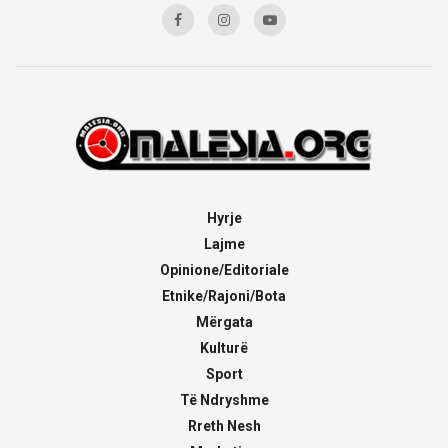
Hyrje
Lajme
Opinione/Editoriale
Etnike/Rajoni/Bota
Mërgata
Kulturë
Sport
Të Ndryshme
Rreth Nesh