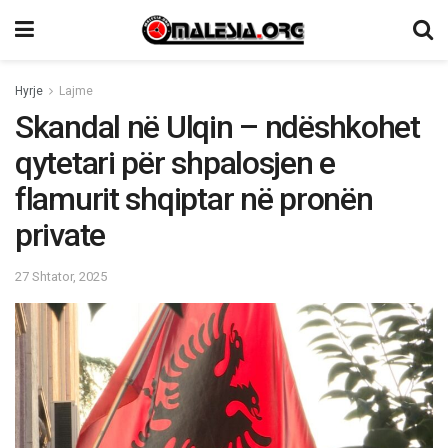
Hyrje
Lajme
Skandal në Ulqin – ndëshkohet
qytetari për shpalosjen e
flamurit shqiptar në pronën
private
27 Shtator, 2025