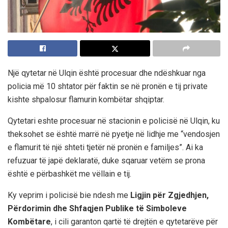
Një qytetar në Ulqin është procesuar dhe ndëshkuar nga
policia më
10 shtator
për faktin se në pronën e tij private
kishte shpalosur flamurin kombëtar shqiptar.
Qytetari eshte procesuar në
stacionin e policisë në Ulqin
, ku
theksohet se është marrë në pyetje në lidhje me “vendosjen
e flamurit të një shteti tjetër në pronën e familjes”. Ai ka
refuzuar të japë deklaratë, duke sqaruar vetëm se prona
është e përbashkët me vëllain e tij.
Ky veprim i policisë bie ndesh me
Ligjin për Zgjedhjen,
Përdorimin dhe Shfaqjen Publike të Simboleve
Kombëtare
, i cili garanton qartë të drejtën e qytetarëve për