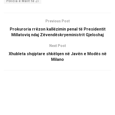
Policia e Malit të Zi
Previous Post
Prokuroria rrëzon kallëzimin penal të Presidentit
Millatoviq ndaj Zëvendëskryeministrit Gjeloshaj
Next Post
Xhubleta shqiptare shkëlqen në Javën e Modës në
Milano