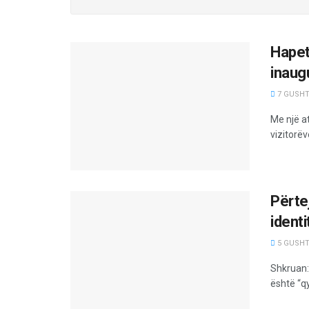
Hapet
inaug
7 GUSHT,
Me një a
vizitorëv
Përte
identi
5 GUSHT,
Shkruan: 
është “q