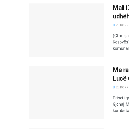
Mali i
udhëh
28 KORRI
(Çfarë j
Kosovës?
komunale
Me ra
Lucë 
23 KORRI
Princi i 
Gjonaj M
kombëtar