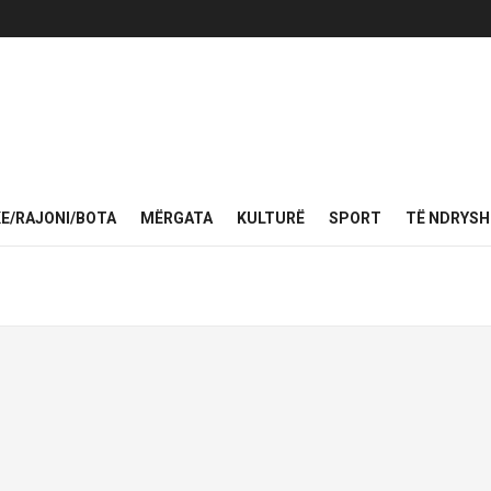
KE/RAJONI/BOTA
MËRGATA
KULTURË
SPORT
TË NDRYS