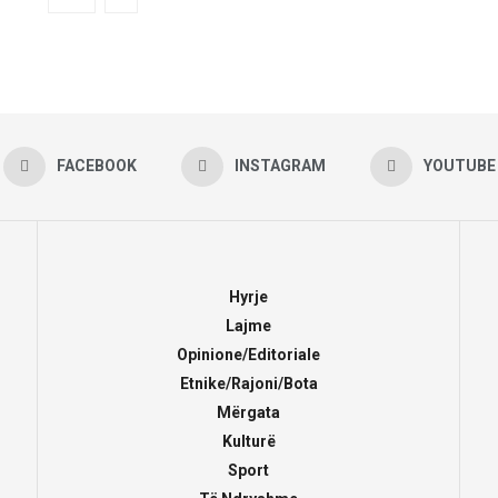
FACEBOOK
INSTAGRAM
YOUTUBE
Hyrje
Lajme
Opinione/Editoriale
Etnike/Rajoni/Bota
Mërgata
Kulturë
Sport