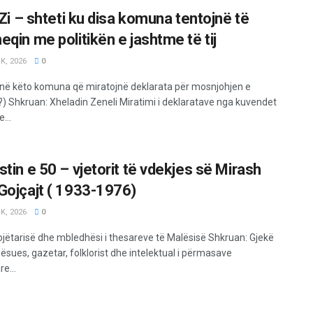
 Zi – shteti ku disa komuna tentojnë të
eqin me politikën e jashtme të tij
K, 2026
0
anë këto komuna që miratojnë deklarata për mosnjohjen e
) Shkruan: Xheladin Zeneli Miratimi i deklaratave nga kuvendet
...
stin e 50 – vjetorit të vdekjes së Mirash
Gojçajt ( 1933-1976)
K, 2026
0
gojëtarisë dhe mbledhësi i thesareve të Malësisë Shkruan: Gjekë
ësues, gazetar, folklorist dhe intelektual i përmasave
e...