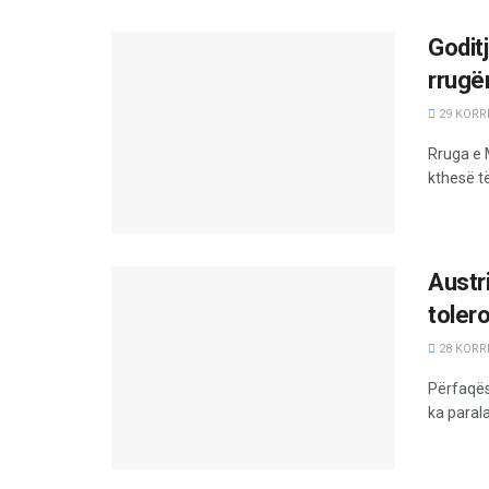
Goditj
rrugë
29 KORRI
Rruga e 
kthesë të
Austr
toler
28 KORRI
Përfaqësu
ka paral