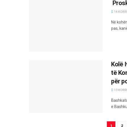
Prosk
14 KORRI
Në kohën
pas, kanë
Kolë 
të Ko
për po
13 KORRI
Bashkatdh
e Bashku
1
2