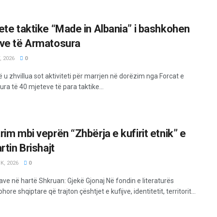
ete taktike “Made in Albania” i bashkohen
ve të Armatosura
 2026
0
 u zhvillua sot aktiviteti për marrjen në dorëzim nga Forcat e
ra të 40 mjeteve të para taktike...
rim mbi veprën “Zhbërja e kufirit etnik” e
rtin Brishajt
K, 2026
0
jave në hartë Shkruan: Gjekë Gjonaj Në fondin e literaturës
ore shqiptare që trajton çështjet e kufijve, identitetit, territorit...