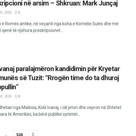
ripcioni në arsim – Shkruan: Mark Junçaj
K, 2026
0
 e Romës antike, në veçanti nga koha e Kornelie Sules dhe më
 qenë të njohura proskripcionet...
Ivanaj paralajmëron kandidimin për Kryetar
munës së Tuzit: “Rrogën time do ta dhuroj
pullin”
K, 2026
0
etari nga Malësia, Kolë Ivanaj, i cili jeton dhe vepron në Shtetet
ara të Amerikës, ka bërë publike synimin...
…
524