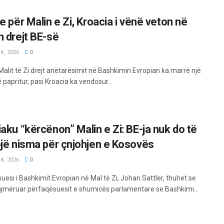
e për Malin e Zi, Kroacia i vënë veton në
n drejt BE-së
K, 2026
0
Malit të Zi drejt anëtarësimit në Bashkimin Evropian ka marrë një
 papritur, pasi Kroacia ka vendosur...
iaku “kërcënon” Malin e Zi: BE-ja nuk do të
ojë nisma për çnjohjen e Kosovës
K, 2026
0
esi i Bashkimit Evropian në Mal të Zi, Johan Sattler, thuhet se
ajmëruar përfaqësuesit e shumicës parlamentare se Bashkimi...