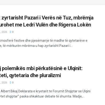
 zyrtarisht Pazari i Verës në Tuz, mbrëmja
urohet me Ledri Vulën dhe Rigersa Lokën
 2026
0
tmosferë festive dhe pjesëmarrje të madhe të qytetarëve e
e, të mërkurën mbrëma u hap zyrtarisht Pazari i...
j polemikës mbi përkatësinë e Ulqinit:
teti, qytetaria dhe pluralizmi
 2026
0
Albert Bikaj Deklarata e kryetarit te Forumit Shqiptar se Ulqini
ytet shqiptar” paska shkaktuar debate të shumta. Madje,...