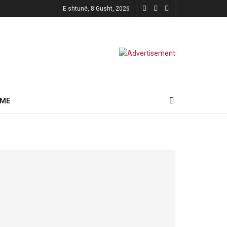
E shtunë, 8 Gusht, 2026
HME