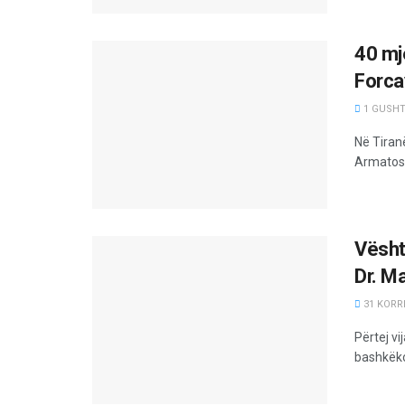
40 mj
Forca
1 GUSHT,
Në Tiranë
Armatosu
Vësht
Dr. Ma
31 KORRI
Përtej vi
bashkëkoh