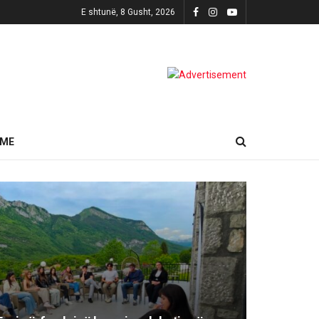
E shtunë, 8 Gusht, 2026
HME