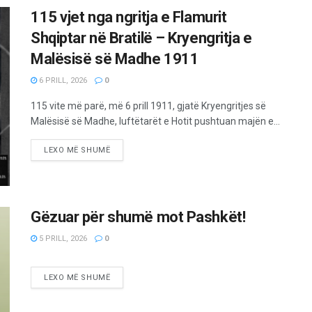
115 vjet nga ngritja e Flamurit
Shqiptar në Bratilë – Kryengritja e
Malësisë së Madhe 1911
6 PRILL, 2026
0
115 vite më parë, më 6 prill 1911, gjatë Kryengritjes së
Malësisë së Madhe, luftëtarët e Hotit pushtuan majën e...
LEXO MË SHUMË
Gëzuar për shumë mot Pashkët!
5 PRILL, 2026
0
LEXO MË SHUMË