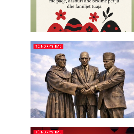
TË NDRYSHME
TË NDRYSHME