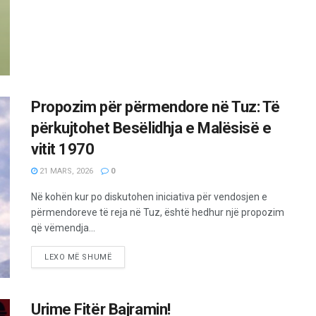
Propozim për përmendore në Tuz: Të
përkujtohet Besëlidhja e Malësisë e
vitit 1970
21 MARS, 2026
0
Në kohën kur po diskutohen iniciativa për vendosjen e
përmendoreve të reja në Tuz, është hedhur një propozim
që vëmendja...
LEXO MË SHUMË
Urime Fitër Bajramin!