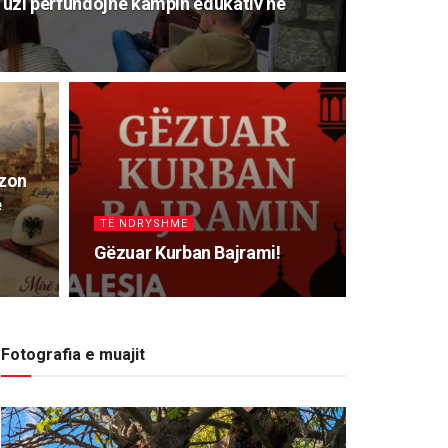
 Tuzi përfundojnë kampin edukativ në
izon
e
TË NDRYSHME
Gëzuar Kurban Bajrami!
Fotografia e muajit