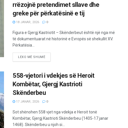
rrëzojnë pretendimet sllave dhe
greke për përkatësinë e tij
18 JANAR, 2026
0
Figura e Gjergj Kastriotit – Skënderbeut është një nga më
të dokumentuarat në historinë e Evropës së shekullit XV.
Përkatësia...
LEXO MË SHUMË
558-vjetori i vdekjes së Heroit
Kombëtar, Gjergj Kastrioti
Skënderbeu
17 JANAR, 2026
0
Sot shënohen 558 vjet nga vdekja e Heroit tonë
Kombëtar, Gjergj Kastrioti Skënderbeu (1405-17 janar
1468). Skënderbeu u njoh si...