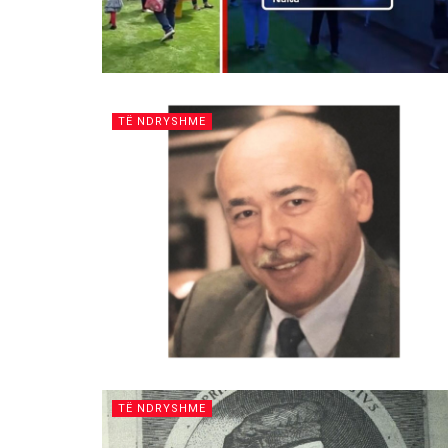
TË NDRYSHME
TË NDRYSHME