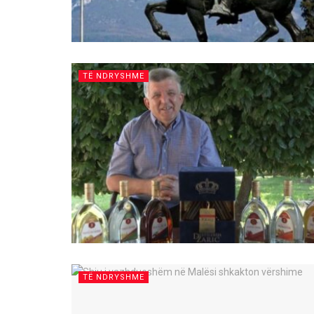
TË NDRYSHME
TË NDRYSHME