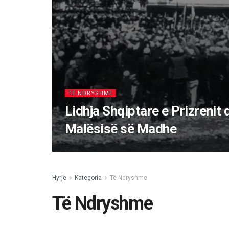
TË NDRYSHME
Lidhja Shqiptare e Prizrenit d
Malësisë së Madhe
Hyrje
Kategoria
Të Ndryshme
Të Ndryshme