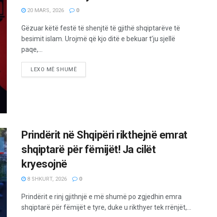
20 MARS, 2026
0
Gëzuar këtë festë të shenjtë të gjithë shqiptarëve të
besimit islam. Urojmë që kjo ditë e bekuar t’ju sjellë
paqe,...
LEXO MË SHUMË
Prindërit në Shqipëri rikthejnë emrat
shqiptarë për fëmijët! Ja cilët
kryesojnë
8 SHKURT, 2026
0
Prindërit e rinj gjithnjë e më shumë po zgjedhin emra
shqiptarë për fëmijët e tyre, duke u rikthyer tek rrënjët,...