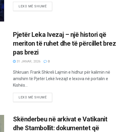
LEXO MË SHUMË
Pjetër Leka Ivezaj – një histori që
meriton të ruhet dhe të përcillet brez
pas brezi
31 JANAR, 2026
0
Shkruan: Frank Shkreli Lajmin e hidhur për kalimin në
amshim të Pjetër Lekë Ivezajt e lexova në portalin e
Kishës...
LEXO MË SHUMË
Skënderbeu në arkivat e Vatikanit
dhe Stambollit: dokumentet që