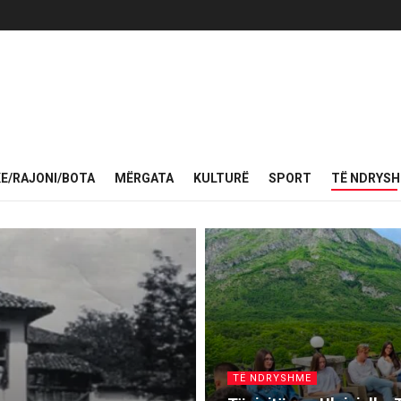
KE/RAJONI/BOTA
MËRGATA
KULTURË
SPORT
TË NDRYS
TË NDRYSHME