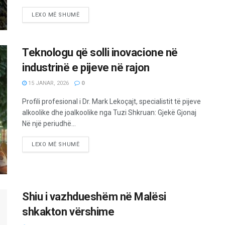
LEXO MË SHUMË
Teknologu që solli inovacione në
industrinë e pijeve në rajon
15 JANAR, 2026
0
Profili profesional i Dr. Mark Lekoçajt, specialistit të pijeve
alkoolike dhe joalkoolike nga Tuzi Shkruan: Gjekë Gjonaj
Në një periudhë...
LEXO MË SHUMË
Shiu i vazhdueshëm në Malësi
shkakton vërshime