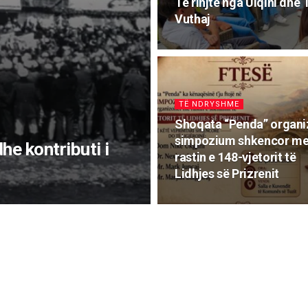
Të rinjtë nga Ulqini dhe
Vuthaj
TË NDRYSHME
Shoqata “Penda” organ
simpozium shkencor m
he kontributi i
rastin e 148-vjetorit të
Lidhjes së Prizrenit