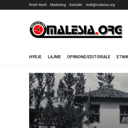
Rreth Nesh
Marketing
Kontakti
stafi@malesia.org
HYRJE
LAJME
OPINIONE/EDITORIALE
ETNI