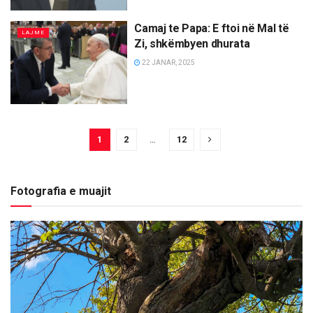
Camaj te Papa: E ftoi në Mal të
LAJME
Zi, shkëmbyen dhurata
22 JANAR, 2025
1
2
…
12
Fotografia e muajit