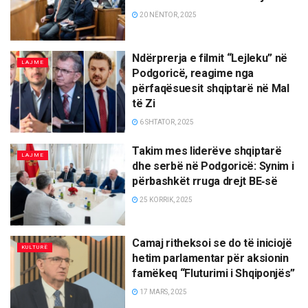
20 NËNTOR, 2025
Ndërprerja e filmit “Lejleku” në
LAJME
Podgoricë, reagime nga
përfaqësuesit shqiptarë në Mal
të Zi
6 SHTATOR, 2025
Takim mes liderëve shqiptarë
LAJME
dhe serbë në Podgoricë: Synim i
përbashkët rruga drejt BE‑së
25 KORRIK, 2025
Camaj ritheksoi se do të iniciojë
KULTURË
hetim parlamentar për aksionin
famëkeq “Fluturimi i Shqiponjës”
17 MARS, 2025