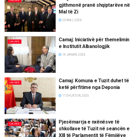
LAJME
gjithmonë pranë shqiptarëve në
Mal të Zi
20 MAJ, 2026
Camaj: Iniciativë për themelimin
LAJME
e Institutit Albanologjik
14 JANAR, 2026
Camaj: Komuna e Tuzit duhet të
LAJME
ketë përfitime nga Deponia
11 DHJETOR, 2025
Pjesëmarrja e nxënësve të
LAJME
shkollave të Tuzit në seancën e
XIII të Parlamentit të Fëmijëve