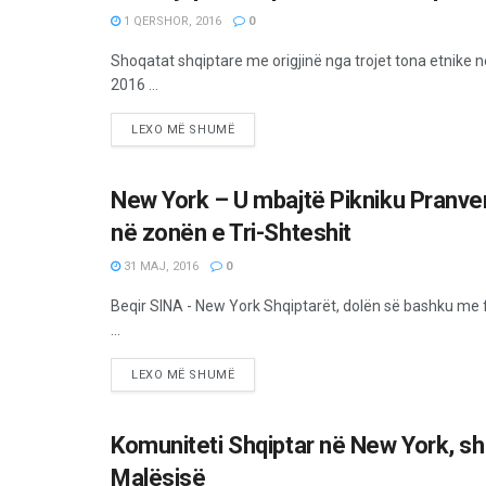
1 QERSHOR, 2016
0
Shoqatat shqiptare me origjinë nga trojet tona etnike 
2016 ...
LEXO MË SHUMË
New York – U mbajtë Pikniku Pranve
MËRGATA
në zonën e Tri-Shteshit
31 MAJ, 2016
0
Beqir SINA - New York Shqiptarët, dolën së bashku me f
...
LEXO MË SHUMË
Komuniteti Shqiptar në New York, sh
MËRGATA
Malësisë