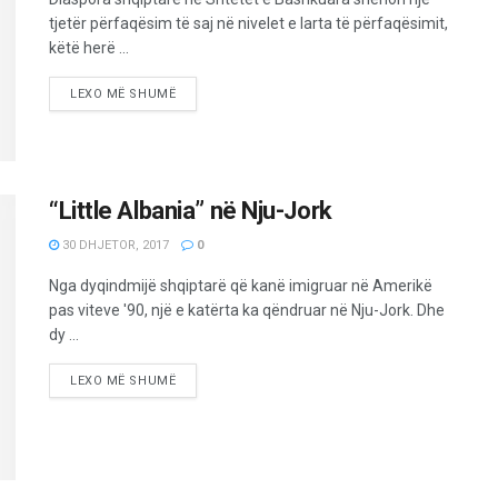
tjetër përfaqësim të saj në nivelet e larta të përfaqësimit,
këtë herë ...
LEXO MË SHUMË
“Little Albania” në Nju-Jork
30 DHJETOR, 2017
0
Nga dyqindmijë shqiptarë që kanë imigruar në Amerikë
pas viteve '90, një e katërta ka qëndruar në Nju-Jork. Dhe
dy ...
LEXO MË SHUMË