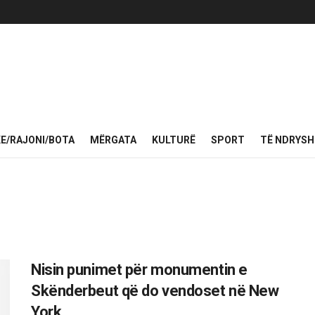
KE/RAJONI/BOTA
MËRGATA
KULTURË
SPORT
TË NDRYS
Nisin punimet për monumentin e
Skënderbeut që do vendoset në New
York