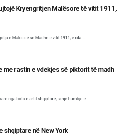
tojë Kryengritjen Malësore të vitit 1911,
ja e Malësisë së Madhe e vitit 1911, e cila ...
 me rastin e vdekjes së piktorit të madh
rë nga bota e artit shqiptarë, si një humbje e ...
ve shqiptare në New York