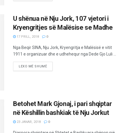
U shënua në Nju Jork, 107 vjetori i
Kryengritjes së Malësise se Madhe
17 PRILL, 2018
0
Nga Beqir SINA, Nju Jork, Kryengritja e Malësisë e vitit
1911 e organizuar dhe e udhehequr nga Dede Gjo Luli ...
LEXO MË SHUMË
Betohet Mark Gjonaj, i pari shqiptar
në Këshillin bashkiak të Nju Jorkut
23 JANAR, 2018
0
Diaspora shqiptare në Shtetet e Bashkuara shënon një