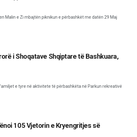
nen Malin e Zi mbajtën piknikun e përbashkët me datën 29 Maj
rorë i Shoqatave Shqiptare të Bashkuara,
amiljet e tyre në aktivitete të përbashkëta në Parkun rekreativë
ënoi 105 Vjetorin e Kryengritjes së