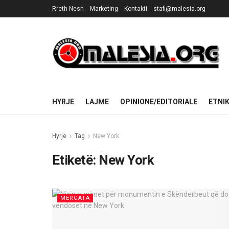
Rreth Nesh
Marketing
Kontakti
stafi@malesia.org
HYRJE
LAJME
OPINIONE/EDITORIALE
ETNI
Hyrje
Tag
New York
Etiketë:
New York
MËRGATA