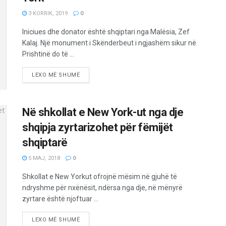
3 KORRIK, 2019
0
Iniciues dhe donator është shqiptari nga Malësia, Zef
Kalaj. Një monument i Skënderbeut i ngjashëm sikur në
Prishtinë do të ...
LEXO MË SHUMË
Në shkollat e New York-ut nga dje
shqipja zyrtarizohet për fëmijët
shqiptarë
5 MAJ, 2018
0
Shkollat e New Yorkut ofrojnë mësim në gjuhë të
ndryshme për nxënësit, ndërsa nga dje, në mënyrë
zyrtare është njoftuar ...
LEXO MË SHUMË