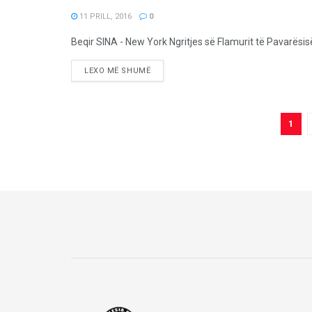
11 PRILL, 2016
0
Beqir SINA - New York Ngritjes së Flamurit të Pavarësisë
LEXO MË SHUMË
1