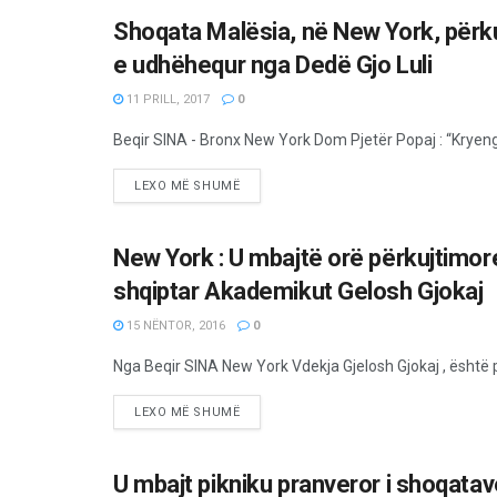
Shoqata Malësia, në New York, përkuj
MËRGATA
e udhëhequr nga Dedë Gjo Luli
11 PRILL, 2017
0
Beqir SINA - Bronx New York Dom Pjetër Popaj : “Kryengrit
LEXO MË SHUMË
New York : U mbajtë orë përkujtimore
MËRGATA
shqiptar Akademikut Gelosh Gjokaj
15 NËNTOR, 2016
0
Nga Beqir SINA New York Vdekja Gjelosh Gjokaj , është pa
LEXO MË SHUMË
U mbajt pikniku pranveror i shoqata
MËRGATA