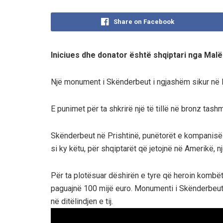
Share on Facebook
Iniciues dhe donator është shqiptari nga Malës
Një monument i Skënderbeut i ngjashëm sikur në 
E punimet për ta shkrirë një të tillë në bronz tashm
Skënderbeut në Prishtinë, punëtorët e kompanisë 
si ky këtu, për shqiptarët që jetojnë në Amerikë, 
Për ta plotësuar dëshirën e tyre që heroin kombë
paguajnë 100 mijë euro. Monumenti i Skënderbeut 
në ditëlindjen e tij.