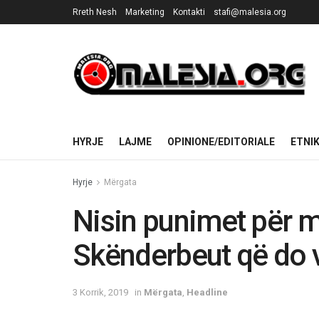
Rreth Nesh
Marketing
Kontakti
stafi@malesia.org
HYRJE
LAJME
OPINIONE/EDITORIALE
ETNI
Hyrje
Mërgata
Nisin punimet për 
Skënderbeut që do 
3 Korrik, 2019
in
Mërgata
,
Headline