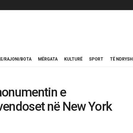
KE/RAJONI/BOTA
MËRGATA
KULTURË
SPORT
TË NDRYS
monumentin e
vendoset në New York