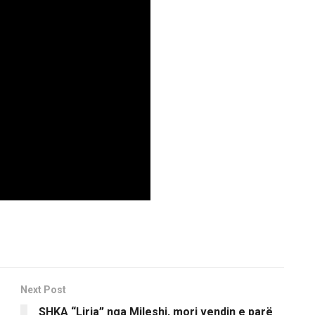
Next Post
SHKA “Liria” nga Mileshi, mori vendin e parë