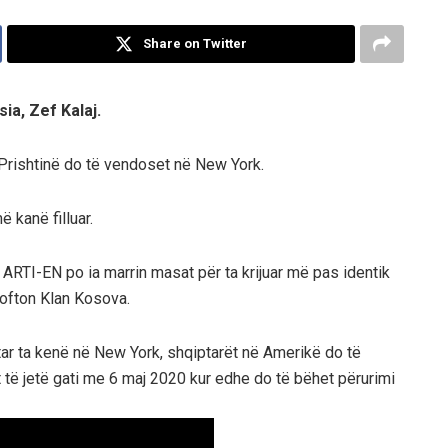
Share on Twitter
ia, Zef Kalaj.
Prishtinë do të vendoset në New York.
ë kanë filluar.
ARTI-EN po ia marrin masat për ta krijuar më pas identik
njofton Klan Kosova.
tar ta kenë në New York, shqiptarët në Amerikë do të
të jetë gati me 6 maj 2020 kur edhe do të bëhet përurimi