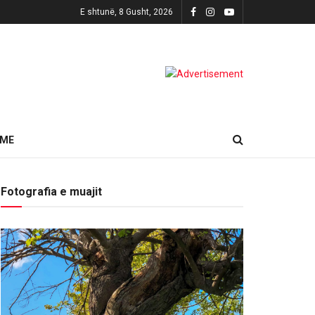
E shtunë, 8 Gusht, 2026
HME
Fotografia e muajit