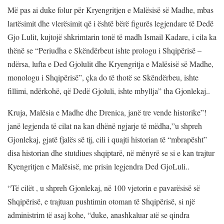
Më pas ai duke folur për Kryengritjen e Malësisë së Madhe, mbas
lartësimit dhe vlerësimit që i është bërë figurës legjendare të Dedë
Gjo Lulit, kujtojë shkrimtarin tonë të madh Ismail Kadare, i cila ka
thënë se “Periudha e Skëndërbeut ishte prologu i Shqipërisë –
ndërsa, lufta e Ded Gjolulit dhe Kryengritja e Malësisë së Madhe,
monologu i Shqipërisë”, çka do të thotë se Skëndërbeu, ishte
fillimi, ndërkohë, që Dedë Gjoluli, ishte mbyllja” tha Gjonlekaj..
Kruja, Malësia e Madhe dhe Drenica, janë tre vende historike”!
janë legjenda të cilat na kan dhënë ngjarje të mëdha,”u shpreh
Gjonlekaj, gjatë fjalës së tij, cili i quajti historian të “mbrapësht”
disa historian dhe stutdiues shqiptarë, në mënyrë se si e kan trajtur
Kyengritjen e Malësisë, me prisin legjendra Ded GjoLuli..
“Të cilët , u shpreh Gjonlekaj, në 100 vjetorin e pavarësisë së
Shqipërisë, e trajtuan pushtimin otoman të Shqipërisë, si një
administrim të asaj kohe, “duke, anashkaluar atë se qindra