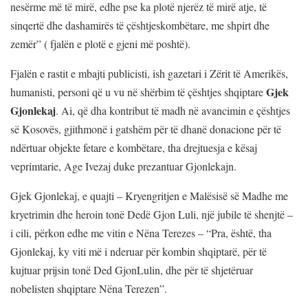
nesërme më të mirë, edhe pse ka plotë njerëz të mirë atje, të
sinqertë dhe dashamirës të çështjeskombëtare, me shpirt dhe
zemër” ( fjalën e plotë e gjeni më poshtë).
Fjalën e rastit e mbajti publicisti, ish gazetari i Zërit të Amerikës,
Gjek
humanisti, personi që u vu në shërbim të çështjes shqiptare
Gjonlekaj
. Ai, që dha kontribut të madh në avancimin e çështjes
së Kosovës, gjithmonë i gatshëm për të dhanë donacione për të
ndërtuar objekte fetare e kombëtare, tha drejtuesja e kësaj
veprimtarie, Age Ivezaj duke prezantuar Gjonlekajn.
Gjek Gjonlekaj, e quajti – Kryengritjen e Malësisë së Madhe me
kryetrimin dhe heroin tonë Dedë Gjon Luli, një jubile të shenjtë –
i cili, përkon edhe me vitin e Nëna Terezes – “Pra, është, tha
Gjonlekaj, ky viti më i nderuar për kombin shqiptarë, për të
kujtuar prijsin tonë Ded GjonLulin, dhe për të shjetëruar
nobelisten shqiptare Nëna Terezen”.