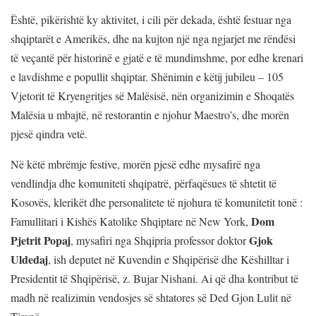
Është, pikërishtë ky aktivitet, i cili për dekada, është festuar nga
shqiptarët e Amerikës, dhe na kujton një nga ngjarjet me rëndësi
të veçantë për historinë e gjatë e të mundimshme, por edhe krenari
e lavdishme e popullit shqiptar. Shënimin e këtij jubileu – 105
Vjetorit të Kryengritjes së Malësisë, nën organizimin e Shoqatës
Malësia u mbajtë, në restorantin e njohur Maestro’s, dhe morën
pjesë qindra vetë.
Në këtë mbrëmje festive, morën pjesë edhe mysafirë nga
vendlindja dhe komuniteti shqipatrë, përfaqësues të shtetit të
Kosovës, klerikët dhe personalitete të njohura të komunitetit tonë :
Dom
Famullitari i Kishës Katolike Shqiptare në New York,
Pjetrit Popaj
Gjok
, mysafiri nga Shqipria professor doktor
Uldedaj
, ish deputet në Kuvendin e Shqipërisë dhe Këshilltar i
Presidentit të Shqipërisë, z. Bujar Nishani. Ai që dha kontribut të
madh në realizimin vendosjes së shtatores së Ded Gjon Lulit në