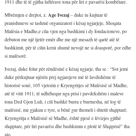
1911 dhe të të gjitha luftërave tona për liri e pavarësi kombëtare.
Age Ivezaj
Mbrëmjen e drejtoi, z.
– duke iu kujtuar të
pranishmeve se tashmë organizatori i kësaj ngjarjeje, Shoqata
Malësia e Madhe,e cila vjen nga bashkimi i dy fondacioneve, po
debuton me një tjetër emër dhe me një mesazh të qartë atë të
bashkimit, për të cilin kemi shumë nevojë ne si doasporë, por edhe
si malësorë.
Ivezaj, duke folur për rëndësinë e kësaj ngjarje, tha se : “Sot jemi
duke përkujtuar njërën prej ngjarejeve më të lavdishëme të
historisë sonë, 105 vjetorin e Kryengritjes së Malësisë së Madhe,
atë të vitit 1911, të udhëhequr nga prisi i pavdekshëm i maleve
tona Ded Gjon Luli, i cili bashkë burra e burrnesha, në log të
malësisë, me gjakun e tyre, u bënë gur themeli i shtetit shqiptarë.
Kryengritja e Malësisë së Madhe, është pjesë e lëvizjes gjithë
shqiptare, për liri pavarësi dhe bashkimin e plotë të Shqiprisë” tha
ajo.