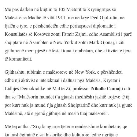
Më pas darkën në kujtim të 105 Vjetorit të Kryengritjes së
Malësisë së Madhë të vitit 1911, me në krye Ded GjoLulin, në
fjalën e tyre, e përshëndetën edhe përfaqsuesi diplomatic i
Konsullatës së Kosoves zotni Fatmir Zajmi, edhe Asamblisti i parë
shqiptarë në Asamblen e New Yorkut zotni Mark Gjonaj, i cili
gjithmonë merr pjesë në festat tona kombëtare, dhe aktivitet e tjera
të komunitetit.
Gjithashtu, tubimin e malësoreve në New York, e përshëndeti
edhe nji aktivist e intelektual i dalluar nga Malësia, Kryetar i
Nikolle Camaj
Lidhjes Demokratike në Mal të Zi, professor
i cili
tha se “Malësorin mundet t’a gjuash (hedhësh) jashtë trojeve të tij,
por kurr nuk ja mund t’ja gjuash Shqiptarinë dhe kurr nuk ja gjunë
Malësinë, atë e gjenë gjithnjë në mesin tuaj malësorë”.
Më tej ai tha :”Si çdo ngjarje tjetër e rëndësishme kombëtare, që
ka trashëgiminë e saj historike dhe kulturore, edhe ngritja e