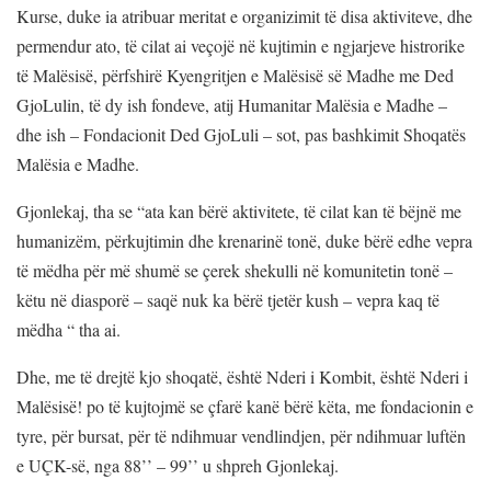
Kurse, duke ia atribuar meritat e organizimit të disa aktiviteve, dhe
permendur ato, të cilat ai veçojë në kujtimin e ngjarjeve histrorike
të Malësisë, përfshirë Kyengritjen e Malësisë së Madhe me Ded
GjoLulin, të dy ish fondeve, atij Humanitar Malësia e Madhe –
dhe ish – Fondacionit Ded GjoLuli – sot, pas bashkimit Shoqatës
Malësia e Madhe.
Gjonlekaj, tha se “ata kan bërë aktivitete, të cilat kan të bëjnë me
humanizëm, përkujtimin dhe krenarinë tonë, duke bërë edhe vepra
të mëdha për më shumë se çerek shekulli në komunitetin tonë –
këtu në diasporë – saqë nuk ka bërë tjetër kush – vepra kaq të
mëdha “ tha ai.
Dhe, me të drejtë kjo shoqatë, është Nderi i Kombit, është Nderi i
Malësisë! po të kujtojmë se çfarë kanë bërë këta, me fondacionin e
tyre, për bursat, për të ndihmuar vendlindjen, për ndihmuar luftën
e UÇK-së, nga 88’’ – 99’’ u shpreh Gjonlekaj.