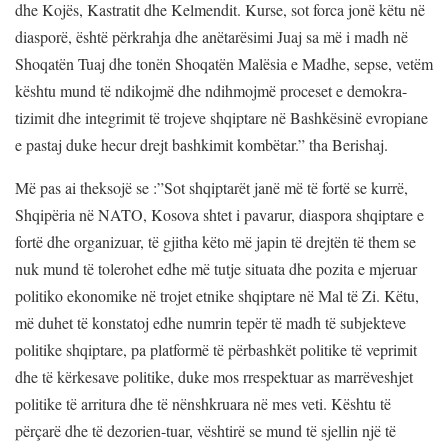
dhe Kojës, Kastratit dhe Kelmendit. Kurse, sot forca jonë këtu në
diasporë, është përkrahja dhe anëtarësimi Juaj sa më i madh në
Shoqatën Tuaj dhe tonën Shoqatën Malësia e Madhe, sepse, vetëm
kështu mund të ndikojmë dhe ndihmojmë proceset e demokra-
tizimit dhe integrimit të trojeve shqiptare në Bashkësinë evropiane
e pastaj duke hecur drejt bashkimit kombëtar.” tha Berishaj.
Më pas ai theksojë se :”Sot shqiptarët janë më të fortë se kurrë,
Shqipëria në NATO, Kosova shtet i pavarur, diaspora shqiptare e
fortë dhe organizuar, të gjitha këto më japin të drejtën të them se
nuk mund të tolerohet edhe më tutje situata dhe pozita e mjeruar
politiko ekonomike në trojet etnike shqiptare në Mal të Zi. Këtu,
më duhet të konstatoj edhe numrin tepër të madh të subjekteve
politike shqiptare, pa platformë të përbashkët politike të veprimit
dhe të kërkesave politike, duke mos rrespektuar as marrëveshjet
politike të arritura dhe të nënshkruara në mes veti. Kështu të
përçarë dhe të dezorien-tuar, vështirë se mund të sjellin një të