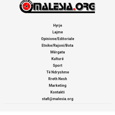
Hyrje
Lajme
Opinione/Editoriale
Etnike/Rajoni/Bota
Mërgata
Kulturë
Sport
Të Ndryshme
Rreth Nesh
Marketing
Kontakti
stafi@malesia.org