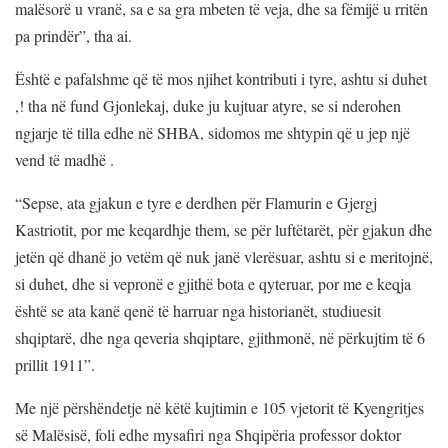
malësorë u vranë, sa e sa gra mbeten të veja, dhe sa fëmijë u rritën
pa prindër”, tha ai.
Është e pafalshme që të mos njihet kontributi i tyre, ashtu si duhet
,! tha në fund Gjonlekaj, duke ju kujtuar atyre, se si nderohen
ngjarje të tilla edhe në SHBA, sidomos me shtypin që u jep një
vend të madhë .
“Sepse, ata gjakun e tyre e derdhen për Flamurin e Gjergj
Kastriotit, por me keqardhje them, se për luftëtarët, për gjakun dhe
jetën që dhanë jo vetëm që nuk janë vlerësuar, ashtu si e meritojnë,
si duhet, dhe si vepronë e gjithë bota e qyteruar, por me e keqja
është se ata kanë qenë të harruar nga historianët, studiuesit
shqiptarë, dhe nga qeveria shqiptare, gjithmonë, në përkujtim të 6
prillit 1911”.
Me një përshëndetje në këtë kujtimin e 105 vjetorit të Kyengritjes
së Malësisë, foli edhe mysafiri nga Shqipëria professor doktor