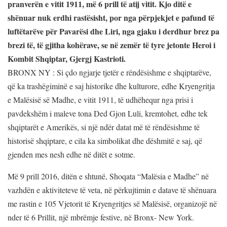
pranverën e vitit 1911, më 6 prill të atij vitit. Kjo ditë e
shënuar nuk erdhi rastësisht, por nga përpjekjet e pafund të
luftëtarëve për Pavarësi dhe Liri, nga gjaku i derdhur brez pa
brezi të, të gjitha kohërave, se në zemër të tyre jetonte Heroi i
Kombit Shqiptar, Gjergj Kastrioti.
BRONX NY : Si çdo ngjarje tjetër e rëndësishme e shqiptarëve,
që ka trashëgiminë e saj historike dhe kulturore, edhe Kryengritja
e Malësisë së Madhe, e vitit 1911, të udhëhequr nga prisi i
pavdekshëm i maleve tona Ded Gjon Luli, kremtohet, edhe tek
shqiptarët e Amerikës, si një ndër datat më të rëndësishme të
historisë shqiptare, e cila ka simbolikat dhe dëshmitë e saj, që
gjenden mes nesh edhe në ditët e sotme.
Më 9 prill 2016, ditën e shtunë, Shoqata “Malësia e Madhe” në
vazhdën e aktiviteteve të veta, në përkujtimin e datave të shënuara
me rastin e 105 Vjetorit të Kryengritjes së Malësisë, organizojë në
nder të 6 Prillit, një mbrëmje festive, në Bronx- New York.