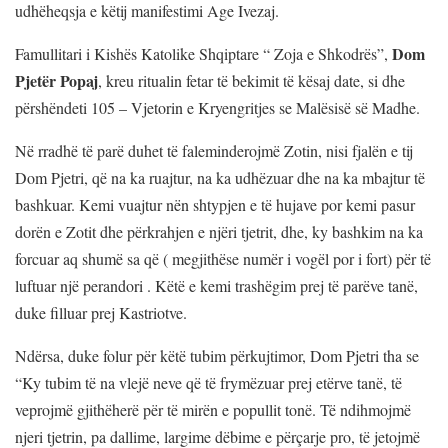
udhëheqsja e këtij manifestimi Age Ivezaj.
Dom
Famullitari i Kishës Katolike Shqiptare “ Zoja e Shkodrës”,
Pjetër Popaj
, kreu ritualin fetar të bekimit të kësaj date, si dhe
përshëndeti 105 – Vjetorin e Kryengritjes se Malësisë së Madhe.
Në rradhë të parë duhet të faleminderojmë Zotin, nisi fjalën e tij
Dom Pjetri, që na ka ruajtur, na ka udhëzuar dhe na ka mbajtur të
bashkuar. Kemi vuajtur nën shtypjen e të hujave por kemi pasur
dorën e Zotit dhe përkrahjen e njëri tjetrit, dhe, ky bashkim na ka
forcuar aq shumë sa që ( megjithëse numër i vogël por i fort) për të
luftuar një perandori . Këtë e kemi trashëgim prej të parëve tanë,
duke filluar prej Kastriotve.
Ndërsa, duke folur për këtë tubim përkujtimor, Dom Pjetri tha se
“Ky tubim të na vlejë neve që të frymëzuar prej etërve tanë, të
veprojmë gjithëherë për të mirën e popullit tonë. Të ndihmojmë
njeri tjetrin, pa dallime, largime dëbime e përçarje pro, të jetojmë