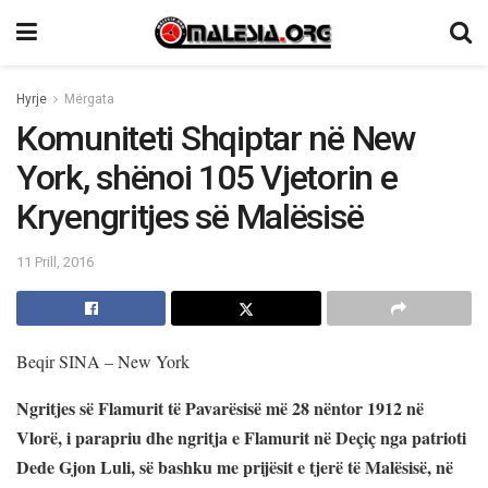
Hyrje
Mërgata
Komuniteti Shqiptar në New
York, shënoi 105 Vjetorin e
Kryengritjes së Malësisë
11 Prill, 2016
Beqir SINA – New York
Ngritjes së Flamurit të Pavarësisë më 28 nëntor 1912 në
Vlorë, i parapriu dhe ngritja e Flamurit në Deçiç nga patrioti
Dede Gjon Luli, së bashku me prijësit e tjerë të Malësisë, në