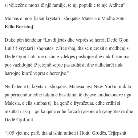
si vëllezër e motra të një familje, të nji populli e të një Atdheu”.
Më pas e mori fjalën kryetari i shoqatës Malesia e Madhe zotni
Ejllo Berishaj
Duke përshëndetur “Lavdi jetës dhe veprës se heroit Dedë Gjon
Luli!!! kryetari i shqoatës, z.Berishaj, tha se njerëzit e mëdhenj si
Dedë Gjon Luli, me rastin e vdekjes pushojnë dhe nuk flasin ma,
por vazhdojnë të jetojnë sepse pasardhësit dhe atdhetarët nuk
harrojnë kurrë veprat e heronjve.”
Në fjalën e tij kryetari i shoqatës, Malësia nga New Yorku, nuk la
pa permendur edhe faktin e bashkimit të dyjave fondacioneve nga
Malësia, e cila simbas tij, ka qenë e frymëzuar, edhe erdhi si
rezultat i asaj – që ka qenë edhe forca kryesore e kryengritësve dhe
Dedë GjoLulit.
“105 vjet më parë, tha ai ishin uniteti i Hotit, Grudës, Trijepshit