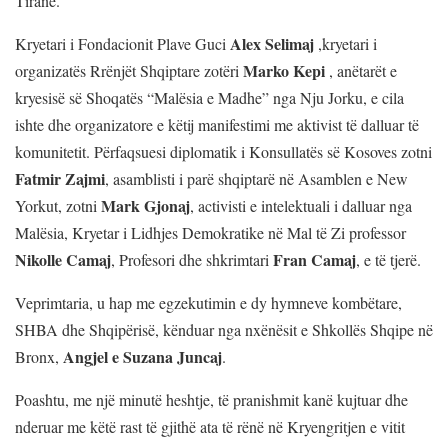
Tiranë.
Alex Selimaj
Kryetari i Fondacionit Plave Guci
,kryetari i
Marko Kepi
organizatës Rrënjët Shqiptare zotëri
, anëtarët e
kryesisë së Shoqatës “Malësia e Madhe” nga Nju Jorku, e cila
ishte dhe organizatore e këtij manifestimi me aktivist të dalluar të
komunitetit. Përfaqsuesi diplomatik i Konsullatës së Kosoves zotni
Fatmir Zajmi
, asamblisti i parë shqiptarë në Asamblen e New
Mark Gjonaj
Yorkut, zotni
, activisti e intelektuali i dalluar nga
Malësia, Kryetar i Lidhjes Demokratike në Mal të Zi professor
Nikolle Camaj
Fran Camaj
, Profesori dhe shkrimtari
, e të tjerë.
Veprimtaria, u hap me egzekutimin e dy hymneve kombëtare,
SHBA dhe Shqipërisë, kënduar nga nxënësit e Shkollës Shqipe në
Angjel e Suzana Juncaj
Bronx,
.
Poashtu, me një minutë heshtje, të pranishmit kanë kujtuar dhe
nderuar me këtë rast të gjithë ata të rënë në Kryengritjen e vitit