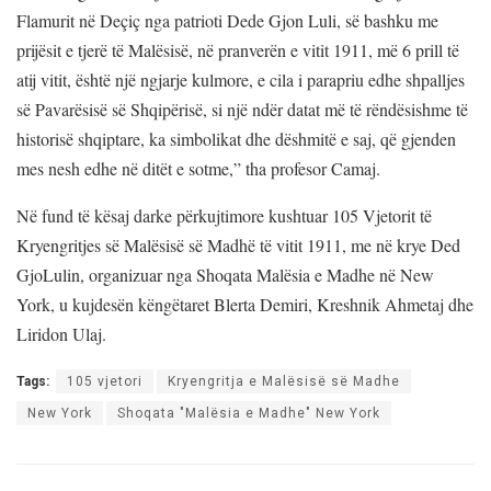
Flamurit në Deçiç nga patrioti Dede Gjon Luli, së bashku me
prijësit e tjerë të Malësisë, në pranverën e vitit 1911, më 6 prill të
atij vitit, është një ngjarje kulmore, e cila i parapriu edhe shpalljes
së Pavarësisë së Shqipërisë, si një ndër datat më të rëndësishme të
historisë shqiptare, ka simbolikat dhe dëshmitë e saj, që gjenden
mes nesh edhe në ditët e sotme,” tha profesor Camaj.
Në fund të kësaj darke përkujtimore kushtuar 105 Vjetorit të
Kryengritjes së Malësisë së Madhë të vitit 1911, me në krye Ded
GjoLulin, organizuar nga Shoqata Malësia e Madhe në New
York, u kujdesën këngëtaret Blerta Demiri, Kreshnik Ahmetaj dhe
Liridon Ulaj.
Tags:
105 vjetori
Kryengritja e Malësisë së Madhe
New York
Shoqata "Malësia e Madhe" New York