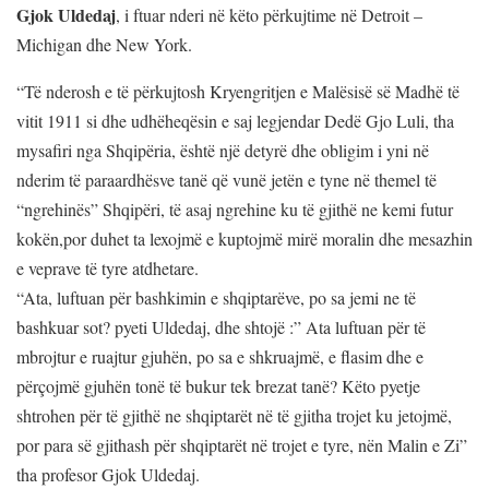
Gjok Uldedaj
, i ftuar nderi në këto përkujtime në Detroit –
Michigan dhe New York.
“Të nderosh e të përkujtosh Kryengritjen e Malësisë së Madhë të
vitit 1911 si dhe udhëheqësin e saj legjendar Dedë Gjo Luli, tha
mysafiri nga Shqipëria, është një detyrë dhe obligim i yni në
nderim të paraardhësve tanë që vunë jetën e tyne në themel të
“ngrehinës” Shqipëri, të asaj ngrehine ku të gjithë ne kemi futur
kokën,por duhet ta lexojmë e kuptojmë mirë moralin dhe mesazhin
e veprave të tyre atdhetare.
“Ata, luftuan për bashkimin e shqiptarëve, po sa jemi ne të
bashkuar sot? pyeti Uldedaj, dhe shtojë :” Ata luftuan për të
mbrojtur e ruajtur gjuhën, po sa e shkruajmë, e flasim dhe e
përçojmë gjuhën tonë të bukur tek brezat tanë? Këto pyetje
shtrohen për të gjithë ne shqiptarët në të gjitha trojet ku jetojmë,
por para së gjithash për shqiptarët në trojet e tyre, nën Malin e Zi”
tha profesor Gjok Uldedaj.