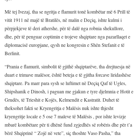
Më tej Ivezaj, tha se ngritja e flamurit tonë kombëtar më 6 Prill të
vitit 1911 në majë të Bratilës, në malin e Deçiq, ishte kulmi i
përpjekjeve të deri athershe, për të dalë nga robnia shekullore,
dhe, për të penguar coptimin e trojeve shqiptare nga pazarllaqet e
diplomacisë europjane, qysh ne kongresin e Shën Stefanit e të
Berlinit.
“Prania e flamurit, simbolit të gjithë shqiptarëve, tha drejtuesja në
duart e trimave malësor, është beteja e të gjitha forcave liridashëse
shqiptare. Pa marr para sysh se luftimet në Deçiq Qaf të Ugles,
Shipshanik e Dinosh, i paguan me gjakun e tyre djelmnia e Hotit e
Grudës, të Trieshit e Kojës, Kelmendit e Kastratit. Duhet të
theksohet fakti se Kryengritja e Malësis nuk ishte thjesht
kryengritje locale e 5 ose 7 maleve të Malësis , por ishte levizje
mbarë kombëtare për ti dhënë fund zgjedhës së robëris dhe për t’a
bërë Shqiprinë “ Zojë në vete”, siç thoshte Vaso Pasha,” tha