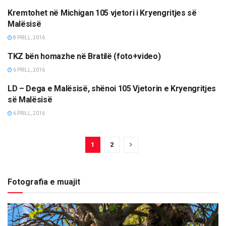
Kremtohet në Michigan 105 vjetori i Kryengritjes së
MËRGATA
Malësisë
8 PRILL, 2016
TKZ bën homazhe në Bratilë (foto+video)
LAJME
6 PRILL, 2016
LD – Dega e Malësisë, shënoi 105 Vjetorin e Kryengritjes
LAJME
së Malësisë
6 PRILL, 2016
1
2
Fotografia e muajit