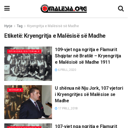
Hyrje
Tag
Kryengritja e Malësisë së Madhe
Etiketë:
Kryengritja e Malësisë së Madhe
109-vjet nga ngritja e Flamurit
OPINIONE/EDITORIALE
Shqiptar në Bratilë – Kryengritja
e Malësisë së Madhe 1911
6 PRILL, 2020
U shënua në Nju Jork, 107 vjetori
MËRGATA
i Kryengritjes së Malësise se
Madhe
17 PRILL, 2018
107-vjet nga ngritja e Flamurit