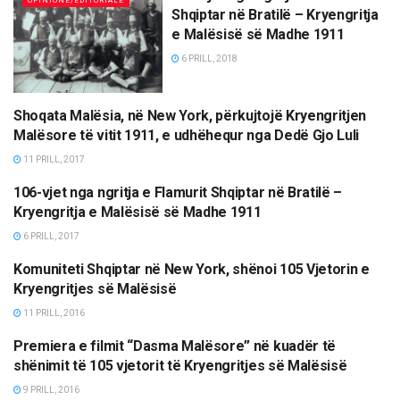
OPINIONE/EDITORIALE
Shqiptar në Bratilë – Kryengritja
e Malësisë së Madhe 1911
6 PRILL, 2018
Shoqata Malësia, në New York, përkujtojë Kryengritjen
MËRGATA
Malësore të vitit 1911, e udhëhequr nga Dedë Gjo Luli
11 PRILL, 2017
106-vjet nga ngritja e Flamurit Shqiptar në Bratilë –
TË NDRYSHME
Kryengritja e Malësisë së Madhe 1911
6 PRILL, 2017
Komuniteti Shqiptar në New York, shënoi 105 Vjetorin e
MËRGATA
Kryengritjes së Malësisë
11 PRILL, 2016
Premiera e filmit “Dasma Malësore” në kuadër të
KULTURË
shënimit të 105 vjetorit të Kryengritjes së Malësisë
9 PRILL, 2016