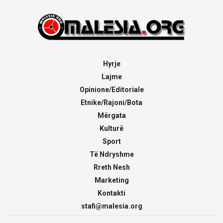
Hyrje
Lajme
Opinione/Editoriale
Etnike/Rajoni/Bota
Mërgata
Kulturë
Sport
Të Ndryshme
Rreth Nesh
Marketing
Kontakti
stafi@malesia.org