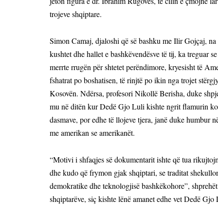
jeton figura e dr. Ibrahim Rugovës, të cilin e çmojnë lar
trojeve shqiptare.
Simon Camaj, djaloshi që së bashku me Ilir Gojçaj, na 
kushtet dhe hallet e bashkëvendësve të tij, ka treguar 
merrte rrugën për shtetet perëndimore, kryesisht të Am
fshatrat po boshatisen, të rinjtë po ikin nga trojet stër
Kosovën. Ndërsa, profesori Nikollë Berisha, duke shpj
mu në ditën kur Dedë Gjo Luli kishte ngrit flamurin komb
dasmave, por edhe të llojeve tjera, janë duke humbur 
me amerikan se amerikanët.
“Motivi i shfaqjes së dokumentarit ishte që tua rikujtoj
dhe kudo që frymon gjak shqiptari, se traditat shekullor
demokratike dhe teknologjisë bashkëkohore”, shprehët B
shqiptarëve, siç kishte lënë amanet edhe vet Dedë Gjo 