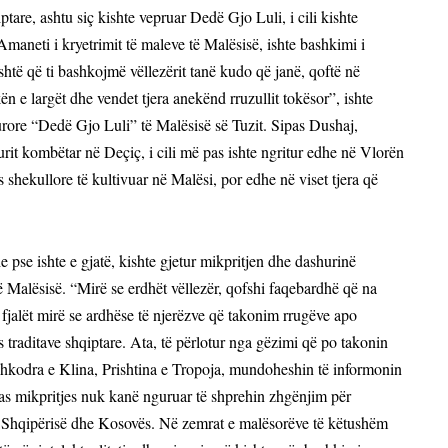
tare, ashtu siç kishte vepruar Dedë Gjo Luli, i cili kishte
“Amaneti i kryetrimit të maleve të Malësisë, ishte bashkimi i
është që ti bashkojmë vëllezërit tanë kudo që janë, qoftë në
e largët dhe vendet tjera anekënd rruzullit tokësor”, ishte
rore “Dedë Gjo Luli” të Malësisë së Tuzit. Sipas Dushaj,
urit kombëtar në Deçiç, i cili më pas ishte ngritur edhe në Vlorën
ës shekullore të kultivuar në Malësi, por edhe në viset tjera që
e pse ishte e gjatë, kishte gjetur mikpritjen dhe dashurinë
të Malësisë. “Mirë se erdhët vëllezër, qofshi faqebardhë që na
 fjalët mirë se ardhëse të njerëzve që takonim rrugëve apo
as traditave shqiptare. Ata, të përlotur nga gëzimi që po takonin
 Shkodra e Klina, Prishtina e Tropoja, mundoheshin të informonin
ahas mikpritjes nuk kanë nguruar të shprehin zhgënjim për
të Shqipërisë dhe Kosovës. Në zemrat e malësorëve të këtushëm