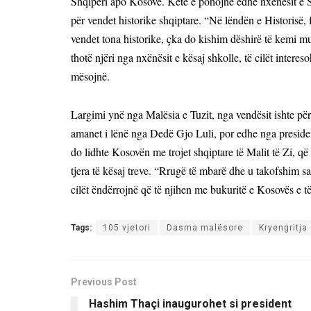
Shqipëri apo Kosovë. Këtë e pohojnë edhe nxënësit e Sh
për vendet historike shqiptare. “Në lëndën e Historis
vendet tona historike, çka do kishim dëshirë të kemi mu
thotë njëri nga nxënësit e kësaj shkolle, të cilët intere
mësojnë.
Largimi ynë nga Malësia e Tuzit, nga vendësit ishte përc
amanet i lënë nga Dedë Gjo Luli, por edhe nga president
do lidhte Kosovën me trojet shqiptare të Malit të Zi, q
tjera të kësaj treve. “Rrugë të mbarë dhe u takofshim s
cilët ëndërrojnë që të njihen me bukuritë e Kosovës e të 
Tags:
105 vjetori
Dasma malësore
Kryengritj
Previous Post
Hashim Thaçi inaugurohet si president