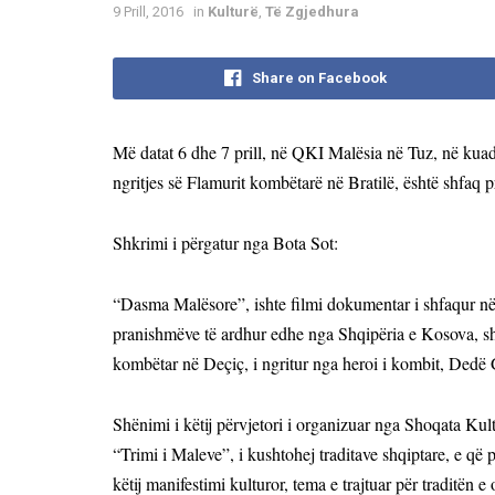
9 Prill, 2016
in
Kulturë
,
Të Zgjedhura
Share on Facebook
M
ë datat 6 dhe 7 prill, në QKI Malësia në Tuz, në kuad
ngritjes së Flamurit kombëtarë në Bratilë, është shfaq
Shkrimi i p
ërgatur nga Bota Sot:
“Dasma Malësore”, ishte filmi dokumentar i shfaqur në
pranishmëve të ardhur edhe nga Shqipëria e Kosova, shfa
kombëtar në Deçiç, i ngritur nga heroi i kombit, Dedë 
Shënimi i këtij përvjetori i organizuar nga Shoqata Kul
“Trimi i Maleve”, i kushtohej traditave shqiptare, e që p
këtij manifestimi kulturor, tema e trajtuar për traditën 