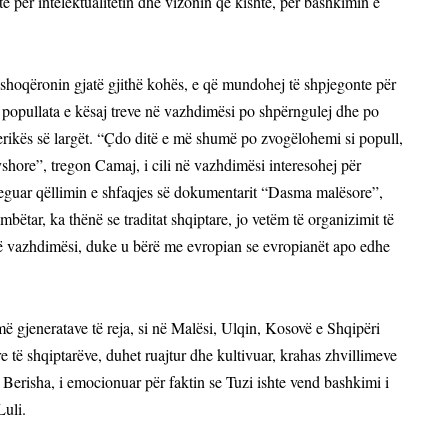
të për intelektualitetin dhe vizonin që kishte, për bashkimin e
shoqëronin gjatë gjithë kohës, e që mundohej të shpjegonte për
se popullata e kësaj treve në vazhdimësi po shpërngulej dhe po
erikës së largët. “Çdo ditë e më shumë po zvogëlohemi si popull,
gjyshore”, tregon Camaj, i cili në vazhdimësi interesohej për
eguar qëllimin e shfaqjes së dokumentarit “Dasma malësore”,
ëtar, ka thënë se traditat shqiptare, jo vetëm të organizimit të
në vazhdimësi, duke u bërë me evropian se evropianët apo edhe
më gjeneratave të reja, si në Malësi, Ulqin, Kosovë e Shqipëri
e të shqiptarëve, duhet ruajtur dhe kultivuar, krahas zhvillimeve
erisha, i emocionuar për faktin se Tuzi ishte vend bashkimi i
Luli.