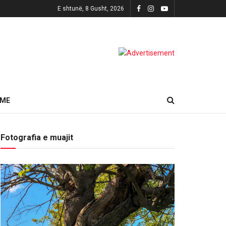
E shtunë, 8 Gusht, 2026
HME
Fotografia e muajit