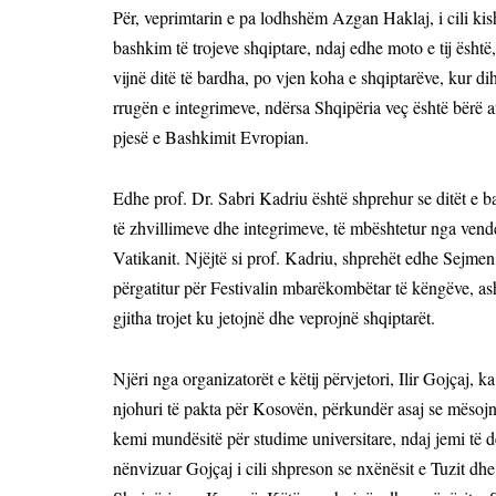
Për, veprimtarin e pa lodhshëm Azgan Haklaj, i cili kis
bashkim të trojeve shqiptare, ndaj edhe moto e tij është
vijnë ditë të bardha, po vjen koha e shqiptarëve, kur di
rrugën e integrimeve, ndërsa Shqipëria veç është bërë
pjesë e Bashkimit Evropian.
Edhe prof. Dr. Sabri Kadriu është shprehur se ditët e b
të zhvillimeve dhe integrimeve, të mbështetur nga vend
Vatikanit. Njëjtë si prof. Kadriu, shprehët edhe Sejmen 
përgatitur për Festivalin mbarëkombëtar të këngëve, ash
gjitha trojet ku jetojnë dhe veprojnë shqiptarët.
Njëri nga organizatorët e këtij përvjetori, Ilir Gojçaj, 
njohuri të pakta për Kosovën, përkundër asaj se mësoj
kemi mundësitë për studime universitare, ndaj jemi të
nënvizuar Gojçaj i cili shpreson se nxënësit e Tuzit dhe 