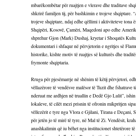
mbarëkombëtar për ruajtjen e vlerave dhe traditave shqip
shkrirë familjen tij, për bashkimin e trojeve shqiptare. 
trojeve shqiptare, ndaj edhe qëllimi i aktiviteteve tona 
Shqipëri, Kosovë, Çamëri, Maqedoni apo edhe Amerikën 
shprehur Gjon (Mark) Dushaj, kryetar i Shoqatës Kultu
dokumentari i shfaqur në përvjetorin e ngritjes së Flam
historike, kishte motiv të ruajtjes së kulturës dhe tradit
frymonte shqiptaria.
Rruga për pjesëmarrje në shënim të këtij përvjetori, edh
vëllazërore të vendësve malësor të Tuzit dhe fshatrave 
nderuat me ardhjen në truallin e Dedë Gjo Lulit”, ishin
lokaleve, të cilët mezi prisnin të ofronin mikpritjen sip
vëllezërit e tyre nga Vlora e Gjilani, Tirana e Deçani,
për jetën jo të mirë të tyre, në Mal të Zi. Vendësit, kr
anashkalimin që iu bëhet nga institucionet shtetërore 