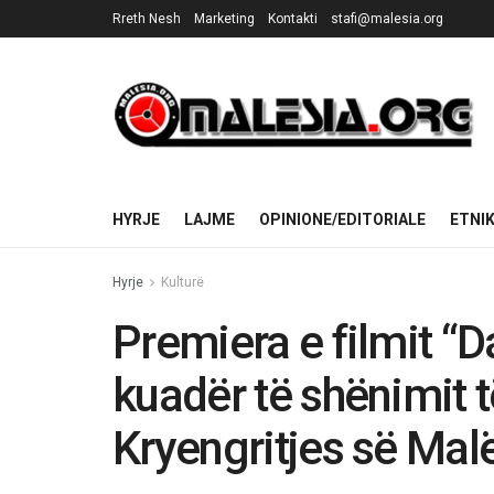
Rreth Nesh
Marketing
Kontakti
stafi@malesia.org
HYRJE
LAJME
OPINIONE/EDITORIALE
ETNI
Hyrje
Kulturë
Premiera e filmit “
kuadër të shënimit t
Kryengritjes së Mal