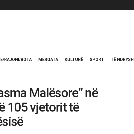
KE/RAJONI/BOTA
MËRGATA
KULTURË
SPORT
TË NDRYS
Dasma Malësore” në
ë 105 vjetorit të
ësisë