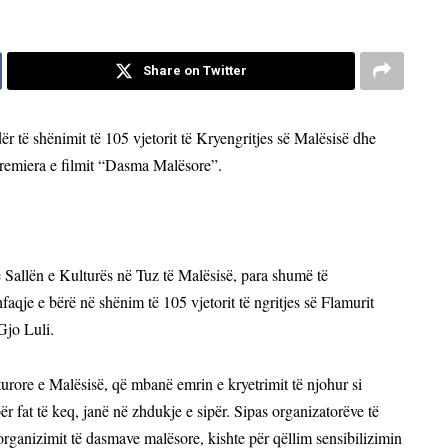
Share on Twitter
ër të shënimit të 105 vjetorit të Kryengritjes së Malësisë dhe
 premiera e filmit “Dasma Malësore”.
 Sallën e Kulturës në Tuz të Malësisë, para shumë të
qje e bërë në shënim të 105 vjetorit të ngritjes së Flamurit
Gjo Luli.
turore e Malësisë, që mbanë emrin e kryetrimit të njohur si
ër fat të keq, janë në zhdukje e sipër. Sipas organizatorëve të
e organizimit të dasmave malësore, kishte për qëllim sensibilizimin