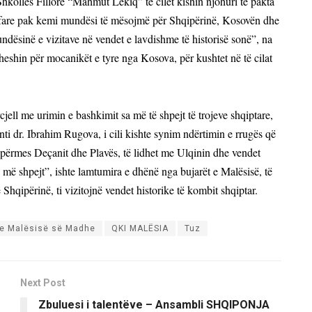
kollës Fillore “Mahmut Lekiq” të cilët kishin njohuri të pakta
ë, fare pak kemi mundësi të mësojmë për Shqipërinë, Kosovën dhe
ndësinë e vizitave në vendet e lavdishme të historisë sonë”, na
soheshin për mocanikët e tyre nga Kosova, për kushtet në të cilat
jell me urimin e bashkimit sa më të shpejt të trojeve shqiptare,
i dr. Ibrahim Rugova, i cili kishte synim ndërtimin e rrugës që
ë përmes Deçanit dhe Plavës, të lidhet me Ulqinin dhe vendet
a më shpejt”, ishte lamtumira e dhënë nga bujarët e Malësisë, të
Shqipërinë, ti vizitojnë vendet historike të kombit shqiptar.
a e Malësisë së Madhe
QKI MALËSIA
Tuz
Next Post
Zbuluesi i talentëve – Ansambli SHQIPONJA