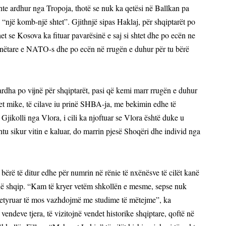
hte ardhur nga Tropoja, thotë se nuk ka qetësi në Ballkan pa
, “një komb-një shtet”. Gjithnjë sipas Haklaj, për shqiptarët po
het se Kosova ka fituar pavarësinë e saj si shtet dhe po ecën ne
 anëtare e NATO-s dhe po ecën në rrugën e duhur për tu bërë
ardha po vijnë për shqiptarët, pasi që kemi marr rrugën e duhur
et mike, të cilave iu prinë SHBA-ja, me bekimin edhe të
Gjikolli nga Vlora, i cili ka njoftuar se Vlora është duke u
tu sikur vitin e kaluar, do marrin pjesë Shoqëri dhe individ nga
ka bërë të ditur edhe për numrin në rënie të nxënësve të cilët kanë
në shqip. “Kam të kryer vetëm shkollën e mesme, sepse nuk
 detyruar të mos vazhdojmë me studime të mëtejme”, ka
vendeve tjera, të vizitojnë vendet historike shqiptare, qoftë në