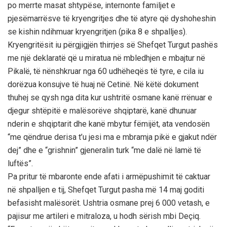
po merrte masat shtypëse, internonte familjet e
pjesëmarrësve të kryengritjes dhe të atyre që dyshoheshin
se kishin ndihmuar kryengritjen (pika 8 e shpalljes).
Kryengritësit iu përgjigjën thirrjes së Shefqet Turgut pashës
me një deklaratë që u miratua në mbledhjen e mbajtur në
Pikalë, të nënshkruar nga 60 udhëheqës të tyre, e cila iu
dorëzua konsujve të huaj në Cetinë. Në këtë dokument
thuhej se qysh nga dita kur ushtritë osmane kanë rrënuar e
djegur shtëpitë e malësorëve shqiptarë, kanë dhunuar
nderin e shqiptarit dhe kanë mbytur fëmijët, ata vendosën
“me qëndrue derisa t’u jesi ma e mbramja pikë e gjakut ndër
dej” dhe e “grishnin” gjeneralin turk “me dalë në lamë të
luftës”.
Pa pritur të mbaronte ende afati i armëpushimit të caktuar
në shpalljen e tij, Shefqet Turgut pasha më 14 maj goditi
befasisht malësorët. Ushtria osmane prej 6 000 vetash, e
pajisur me artileri e mitraloza, u hodh sërish mbi Deçiq.