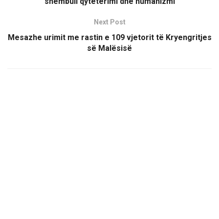
shembull qytetërimi dhe humanizmi
Next Post
Mesazhe urimit me rastin e 109 vjetorit të Kryengritjes
së Malësisë