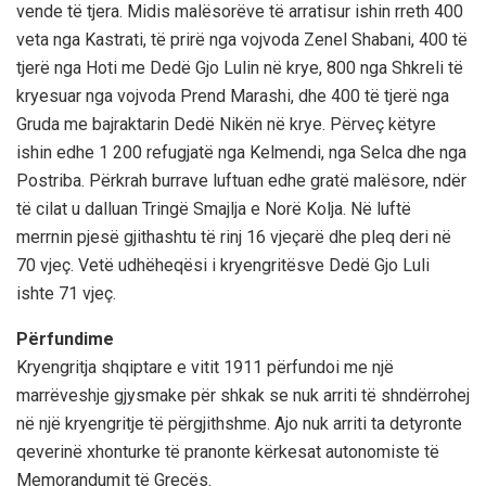
vende të tjera. Midis malësorëve të arratisur ishin rreth 400
veta nga Kastrati, të prirë nga vojvoda Zenel Shabani, 400 të
tjerë nga Hoti me Dedë Gjo Lulin në krye, 800 nga Shkreli të
kryesuar nga vojvoda Prend Marashi, dhe 400 të tjerë nga
Gruda me bajraktarin Dedë Nikën në krye. Përveç këtyre
ishin edhe 1 200 refugjatë nga Kelmendi, nga Selca dhe nga
Postriba. Përkrah burrave luftuan edhe gratë malësore, ndër
të cilat u dalluan Tringë Smajlja e Norë Kolja. Në luftë
merrnin pjesë gjithashtu të rinj 16 vjeçarë dhe pleq deri në
70 vjeç. Vetë udhëheqësi i kryengritësve Dedë Gjo Luli
ishte 71 vjeç.
Përfundime
Kryengritja shqiptare e vitit 1911 përfundoi me një
marrëveshje gjysmake për shkak se nuk arriti të shndërrohej
në një kryengritje të përgjithshme. Ajo nuk arriti ta detyronte
qeverinë xhonturke të pranonte kërkesat autonomiste të
Memorandumit të Greçës.