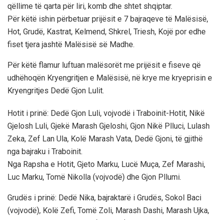
qëllime të qarta për liri, komb dhe shtet shqiptar.
Për këtë ishin përbetuar prijësit e 7 bajraqeve të Malësisë,
Hot, Grudë, Kastrat, Kelmend, Shkrel, Triesh, Kojë por edhe
fiset tjera jashtë Malësisë së Madhe.
Për këtë flamur luftuan malësorët me prijësit e fiseve që
udhëhoqën Kryengritjen e Malësisë, në krye me kryeprisin e
Kryengritjes Dedë Gjon Lulit.
Hotit i prinë: Dedë Gjon Luli, vojvodë i Traboinit-Hotit, Nikë
Gjelosh Luli, Gjekë Marash Gjeloshi, Gjon Nikë Plluci, Lulash
Zeka, Zef Lan Ula, Kolë Marash Vata, Dedë Gjoni, të gjithë
nga bajraku i Traboinit.
Nga Rapsha e Hotit, Gjeto Marku, Lucë Muça, Zef Marashi,
Luc Marku, Tomë Nikolla (vojvodë) dhe Gjon Pllumi.
Grudës i prinë: Dedë Nika, bajraktarë i Grudës, Sokol Baci
(vojvodë), Kolë Zefi, Tomë Zoli, Marash Dashi, Marash Ujka,