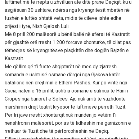
luftimet më të rrepta u zhvilluan atë ditë pranë Deçiqit, ku u
asgjësuan 30 ushtarë, ndërsa nga kryengritësit mbetën në
fushën e luftës shtatë veta, midis të cilëve ishte edhe
prijësi i tyre, Nish Gjelosh Luli.
Më 8 prill 200 malësorë u bënë ballë në afërsi të Kastratit
për gjashtë orë rresht 1 200 forcave xhonturke, të cilat pas
tërheqjes së kryengritësve plaçkitën dhe dogjën Bajzën e
Kastratit.
Me qëllim që t’i fuste shqiptarët në mes dy zjarresh,
komanda e ushtrisë osmane dërgoi nga Gjakova katër
batalione nën drejtimin e Ethem Pashës. Kur po vinte nga
Gucia, natën e 16 prillit, ushtria osmane u sulmua te Hani i
Gropës nga banorët e Selcës. Ajo nuk arriti të vazhdonte
marshimin drejt teatrit kryesor të luftimeve përreth Tuzit.
Për tri javë rresht xhonturqit nuk mundën jo vetëm t’i
nënshtronin malësorët, por as të lidheshin me garnizonin e
rrethuar të Tuzit dhe të përforcoheshin në Deçiq.