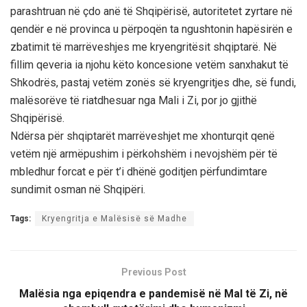
parashtruan në çdo anë të Shqipërisë, autoritetet zyrtare në
qendër e në provinca u përpoqën ta ngushtonin hapësirën e
zbatimit të marrëveshjes me kryengritësit shqiptarë. Në
fillim qeveria ia njohu këto koncesione vetëm sanxhakut të
Shkodrës, pastaj vetëm zonës së kryengritjes dhe, së fundi,
malësorëve të riatdhesuar nga Mali i Zi, por jo gjithë
Shqipërisë.
Ndërsa për shqiptarët marrëveshjet me xhonturqit qenë
vetëm një armëpushim i përkohshëm i nevojshëm për të
mbledhur forcat e për t’i dhënë goditjen përfundimtare
sundimit osman në Shqipëri.
Tags:
Kryengritja e Malësisë së Madhe
Previous Post
Malësia nga epiqendra e pandemisë në Mal të Zi, në