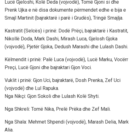
Lucë Gjeloshi, Kolë Deda (vojvodë), Tomë Gjoni si dhe
Prenk Ujka e në disa dokumente përmendet edhe e bija e
Smajl Martinit (bajraktarë i parë i Grudës), Tringë Smajlja.
Kastratit (Selcës) i prinë: Dodë Prëçi, bajraktarë i Kastratit,
Nikollë Doda, Mark Dashi, Mirash Luca, Gjelosh Gjoka
(vojvodë), Pjetër Gjoka, Dedush Marashi dhe Lulash Dashi.
Këlmendit i prinë: Palë Luca (vojvodë), Lucë Marku, Vocërr
Preçi, Lucë Gjoni dhe bajraktari Gjon Voci.
Vuklit i prinë: Gjon Uci, bajraktarë, Dosh Prenka, Zef Uci
(vojvodë) dhe Lul Rapuka.
Nga Nikçi: Gjon Sokoli dhe Lulash Kolë Shyti.
Nga Shkreli: Tomë Nika, Prelë Prëka dhe Zef Mali.
Nga Shala: Mehmet Shpendi (vojvodë), Marash Delia, Mark
Alia.