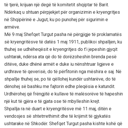
të tjerë, krijuan një degë të komitetit shqiptar të Barit.
Ndërkaq u shtuan përpjekjet për organizimin e kryengritjes
në Shqipërinë e Jugut, ku po punohej për sigurimin e
armëve.
Më 9 maj Shefqet Turgut pasha në përgjigje të proklamatës
së kryengritësve të datës 1 maj 1911, publikoi shpalljen, ku
thuhej se udhëheqësit e kryengritjes do t’i jepeshin gjyqit
ushtarak, ndërsa ata që do të dorëzoheshin brenda pesë
ditëve, duke dhënë armët e duke iu nënshtruar ligjeve e
urdhrave të qeverisë, do të përfitonin nga mëshira e saj. Në
shpallje thuhej se, po të qëllohej kundër ushtarëve, do të
dënohej së bashku me fajtorin edhe pleqësia e katundit.
Urdhërohej që frëngjitë e kullave të malësorëve të hapeshin
një kut të gjëra e të gjata ose të mbylleshin krejt.
Shpallja ra në duart e kryengritësve më 11 maj, ditën e
vendosjes së shtetrrethimit dhe të krijimit të gjykatës
ushtarake në Shkodër. Shefqet Turgut pasha kishte kohë që