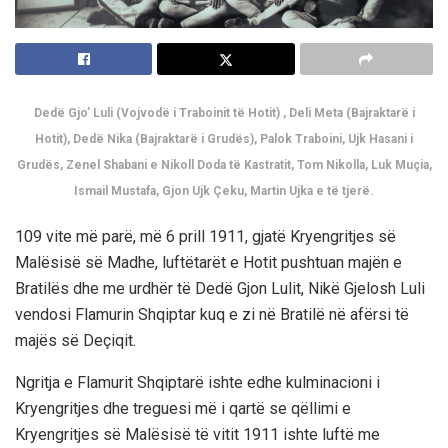
Dedë Gjo’ Luli (Vojvodë i Traboinit të Hotit) , Deli Meta (Bajraktarë i
Hotit), Dedë Nika (Bajraktarë i Grudës), Palok Traboini, Ujk Hasani i
Grudës, Zenel Shabani e Nikoll Doda të Kastratit, Tom Nikolla, Luk Muçia,
Ismail Mustafa, Gjon Ujk Çeku, Martin Ujka e të tjerë.
109 vite më parë, më 6 prill 1911, gjatë Kryengritjes së
Malësisë së Madhe, luftëtarët e Hotit pushtuan majën e
Bratilës dhe me urdhër të Dedë Gjon Lulit, Nikë Gjelosh Luli
vendosi Flamurin Shqiptar kuq e zi në Bratilë në afërsi të
majës së Deçiqit.
Ngritja e Flamurit Shqiptarë ishte edhe kulminacioni i
Kryengritjes dhe treguesi më i qartë se qëllimi e
Kryengritjes së Malësisë të vitit 1911 ishte luftë me