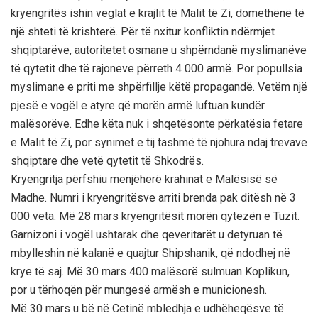
kryengritës ishin veglat e krajlit të Malit të Zi, domethënë të
një shteti të krishterë. Për të nxitur konfliktin ndërmjet
shqiptarëve, autoritetet osmane u shpërndanë myslimanëve
të qytetit dhe të rajoneve përreth 4 000 armë. Por popullsia
myslimane e priti me shpërfillje këtë propagandë. Vetëm një
pjesë e vogël e atyre që morën armë luftuan kundër
malësorëve. Edhe këta nuk i shqetësonte përkatësia fetare
e Malit të Zi, por synimet e tij tashmë të njohura ndaj trevave
shqiptare dhe vetë qytetit të Shkodrës.
Kryengritja përfshiu menjëherë krahinat e Malësisë së
Madhe. Numri i kryengritësve arriti brenda pak ditësh në 3
000 veta. Më 28 mars kryengritësit morën qytezën e Tuzit.
Garnizoni i vogël ushtarak dhe qeveritarët u detyruan të
mbylleshin në kalanë e quajtur Shipshanik, që ndodhej në
krye të saj. Më 30 mars 400 malësorë sulmuan Koplikun,
por u tërhoqën për mungesë armësh e municionesh.
Më 30 mars u bë në Cetinë mbledhja e udhëheqësve të