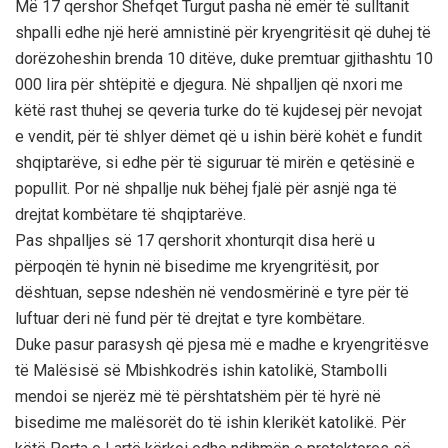
Më 17 qershor Shefqet Turgut pasha në emër të sulltanit
shpalli edhe një herë amnistinë për kryengritësit që duhej të
dorëzoheshin brenda 10 ditëve, duke premtuar gjithashtu 10
000 lira për shtëpitë e djegura. Në shpalljen që nxori me
këtë rast thuhej se qeveria turke do të kujdesej për nevojat
e vendit, për të shlyer dëmet që u ishin bërë kohët e fundit
shqiptarëve, si edhe për të siguruar të mirën e qetësinë e
popullit. Por në shpallje nuk bëhej fjalë për asnjë nga të
drejtat kombëtare të shqiptarëve.
Pas shpalljes së 17 qershorit xhonturqit disa herë u
përpoqën të hynin në bisedime me kryengritësit, por
dështuan, sepse ndeshën në vendosmërinë e tyre për të
luftuar deri në fund për të drejtat e tyre kombëtare.
Duke pasur parasysh që pjesa më e madhe e kryengritësve
të Malësisë së Mbishkodrës ishin katolikë, Stambolli
mendoi se njerëz më të përshtatshëm për të hyrë në
bisedime me malësorët do të ishin klerikët katolikë. Për