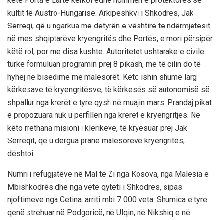
këtë Porta e Lartë kërkoi edhe ndihmën e protektores së
kultit të Austro-Hungarisë. Arkipeshkvi i Shkodrës, Jak
Serreqi, që u ngarkua me detyrën e vështirë të ndërmjetësit
në mes shqiptarëve kryengritës dhe Portës, e mori përsipër
këtë rol, por me disa kushte. Autoritetet ushtarake e civile
turke formuluan programin prej 8 pikash, me të cilin do të
hyhej në bisedime me malësorët. Këto ishin shumë larg
kërkesave të kryengritësve, të kërkesës së autonomisë së
shpallur nga krerët e tyre qysh në muajin mars. Prandaj pikat
e propozuara nuk u përfillën nga krerët e kryengritjes. Në
këto rrethana misioni i klerikëve, të kryesuar prej Jak
Serreqit, që u dërgua pranë malësorëve kryengritës,
dështoi.
Numri i refugjatëve në Mal të Zi nga Kosova, nga Malësia e
Mbishkodrës dhe nga vetë qyteti i Shkodrës, sipas
njoftimeve nga Cetina, arriti mbi 7 000 veta. Shumica e tyre
qenë strehuar në Podgoricë, në Ulqin, në Nikshiq e në