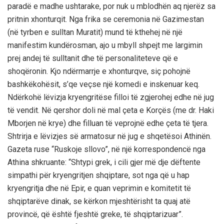
paradë e madhe ushtarake, por nuk u mblodhën aq njerëz sa
pritnin xhonturqit. Nga frika se ceremonia në Gazimestan
(në tyrben e sulltan Muratit) mund të kthehej në një
manifestim kundërosman, ajo u mbyll shpejt me largimin
prej andej të sulltanit dhe të personaliteteve që e
shoqëronin. Kjo ndërmarrje e xhonturqve, siç pohojnë
bashkëkohësit, s’qe veçse një komedi e inskenuar keq.
Ndërkohë lëvizja kryengritëse filloi të zgjerohej edhe në jug
të vendit. Në qershor doli në mal çeta e Korçës (me dr. Haki
Mborjen në krye) dhe filluan të veprojnë edhe çeta të tjera.
Shtrirja e lëvizjes së armatosur në jug e shqetësoi Athinën.
Gazeta ruse “Ruskoje sllovo”, në një korrespondencë nga
Athina shkruante: “Shtypi grek, i cili gjer më dje dëftente
simpathi për kryengritjen shqiptare, sot nga që u hap
kryengritja dhe në Epir, e quan veprimin e komitetit të
shqiptarëve dinak, se kërkon mjeshtërisht ta quaj atë
provincë, që është fjeshtë greke, të shqiptarizuar”.