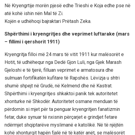
Në Kryengrtije morën pjesë edhe Trieshi e Koja edhe pse në
atë kohë ishin nën Mal të Zi.
Kojën e udhëhoqi bajraktari Prëtash Zeka.
Shpërthimi i kryengritjes dhe veprimet luftarake (mars
– fillimi i qershorit 1911)
Kryengritja filloi më 24 mars të vitit 1911 kur malësorët e
Hotit, të udhëhequr nga Dedë Gjon Luli, nga Gjek Marash
Gjeloshi e të tjerë, filluan veprimet e armatosura dhe
sulmuan fortifikatën kufitare të Rapshës. Lëvizja u shtri
shumë shpejt në Grudë, në Kelmend dhe në Kastrat.
Shpërthimi i kryengritjes shkaktoi panik tek autoritetet
xhonturke në Shkodër. Autoritetet osmane menduan të
përdornin si mjet për ta penguar kryengritjen fanatizmin
fetar, duke synuar të nxisnin përçarjet e grindjet fetare
ndërmjet shqiptarëve myslimanë e katolikë. Në të njëjtën
kohë xhonturqit hapën fjalë në të katër anët, se malësorët