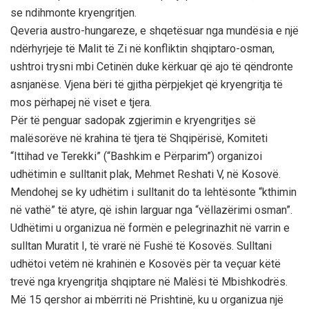
se ndihmonte kryengritjen.
Qeveria austro-hungareze, e shqetësuar nga mundësia e një
ndërhyrjeje të Malit të Zi në konfliktin shqiptaro-osman,
ushtroi trysni mbi Cetinën duke kërkuar që ajo të qëndronte
asnjanëse. Vjena bëri të gjitha përpjekjet që kryengritja të
mos përhapej në viset e tjera.
Për të penguar sadopak zgjerimin e kryengritjes së
malësorëve në krahina të tjera të Shqipërisë, Komiteti
“Ittihad ve Terekki” (“Bashkim e Përparim”) organizoi
udhëtimin e sulltanit plak, Mehmet Reshati V, në Kosovë.
Mendohej se ky udhëtim i sulltanit do ta lehtësonte “kthimin
në vathë” të atyre, që ishin larguar nga “vëllazërimi osman”.
Udhëtimi u organizua në formën e pelegrinazhit në varrin e
sulltan Muratit I, të vrarë në Fushë të Kosovës. Sulltani
udhëtoi vetëm në krahinën e Kosovës për ta veçuar këtë
trevë nga kryengritja shqiptare në Malësi të Mbishkodrës.
Më 15 qershor ai mbërriti në Prishtinë, ku u organizua një