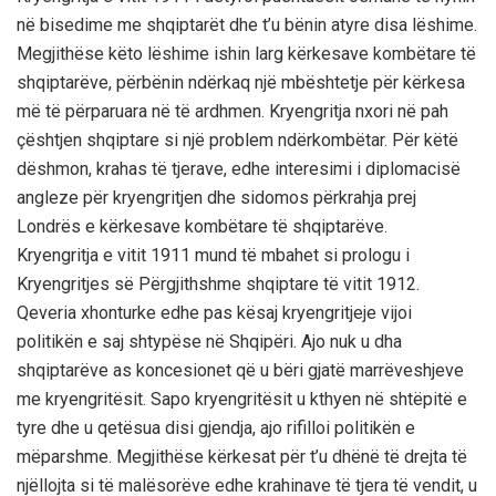
në bisedime me shqiptarët dhe t’u bënin atyre disa lëshime.
Megjithëse këto lëshime ishin larg kërkesave kombëtare të
shqiptarëve, përbënin ndërkaq një mbështetje për kërkesa
më të përparuara në të ardhmen. Kryengritja nxori në pah
çështjen shqiptare si një problem ndërkombëtar. Për këtë
dëshmon, krahas të tjerave, edhe interesimi i diplomacisë
angleze për kryengritjen dhe sidomos përkrahja prej
Londrës e kërkesave kombëtare të shqiptarëve.
Kryengritja e vitit 1911 mund të mbahet si prologu i
Kryengritjes së Përgjithshme shqiptare të vitit 1912.
Qeveria xhonturke edhe pas kësaj kryengritjeje vijoi
politikën e saj shtypëse në Shqipëri. Ajo nuk u dha
shqiptarëve as koncesionet që u bëri gjatë marrëveshjeve
me kryengritësit. Sapo kryengritësit u kthyen në shtëpitë e
tyre dhe u qetësua disi gjendja, ajo rifilloi politikën e
mëparshme. Megjithëse kërkesat për t’u dhënë të drejta të
njëllojta si të malësorëve edhe krahinave të tjera të vendit, u