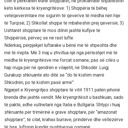
cilin e përkrahën edhe shqiptarët, në proklamatë shpalleshin
këto kërkesa të kryengritësve: 1) Shqipëria të bëhej
vetëqeverimtare me sigurim të qeverive të mëdha nën hije
të Turqisë; 2) Shkollat shqipe të mbaheshin prej qeverisë; 3)
Ushtarët shqiptarë të mos dilnin jashtë kufijve të
Shqipërisë, përveç se në rast lufte.
Ndërkaq, përpjekjet luftarake u bënë më të shpeshta dhe
më të rrepta. Më 3 maj u zhvillua një nga përleshjet më të
mëdha të kryengritësve me forcat osmane, pas së cilës u
hap rruga për në qendrën e vilajetit, në Shkodër. Luigj
Gurakuqi shkruante ato ditë se “do të kishim marrë
Shkodrën, po të kishim pasë armë”.
Ngjarjet e Kryengritjes shqiptare të vitit 1911 patën jehonë
brenda dhe jashtë vendit. Me kryengritësit u bashkuan, sado
të paktë, edhe vullnetarë nga Italia e Bullgaria. Shtypi i huaj
shkruante për trimërinë e grave shqiptare, për “amazonat
shqiptare”, të cilat, krahas burrave, prindërve dhe vëllezërve
të tyre, luftonin kundër pushtuesve osmanë.