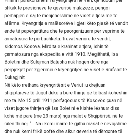
Fillimi i parakohshëm i kryengritjes në Veri, që ndodhi për
shkak të presioneve të qeverisë malazeze, pengoi
përhapjen e saj të menjëhershme në viset e tjera më të
afërme. Kryengritja e malësorëve i gjeti këto pjesë të vendit
ende të papërgatitura dhe të paorganizuara për veprime të
armatosura të përbashkëta. Trevat veriore të vendit,
sidomos Kosova, Mirdita e krahinat e tjera, ishin të
çarmatosura nga ekspedita e vitit 1910. Megjithatë, Isa
Boletini dhe Sulejman Batusha nuk hoqën dorë nga
përpjekjet për zgjerimin e kryengritjes në viset e Rrafshit të
Dukagjinit.
Në këto rrethana kryengritësit e Veriut iu drejtuan
shqiptarëve të Jugut duke u bërë thirrje që të bashkoheshin
me ta. Më 15 prill 1911 përfaqësues të Kosovës çuan në
viset jugore thirrjen që Isa Boletini e kishte lëshuar disa
kohë më parë (më 23 mars) nga malet e Shqipërisë, në të
cilën thuhej: “… Na i kemi marrë të gjitha masat e nevojshme
dhe nuk kemi frikë qoftë dhe sikur qeveria të dërgonte të