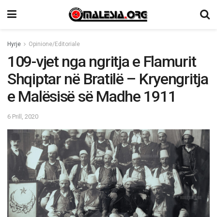
Hyrje
Opinione/Editoriale
109-vjet nga ngritja e Flamurit
Shqiptar në Bratilë – Kryengritja
e Malësisë së Madhe 1911
6 Prill, 2020