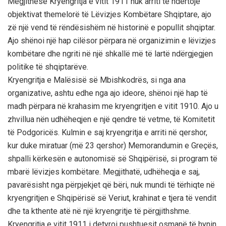
Megjithëse Kryengritja e vitit 1911 nuk arriti të ndërtojë
objektivat themelorë të Lëvizjes Kombëtare Shqiptare, ajo
zë një vend të rëndësishëm në historinë e popullit shqiptar.
Ajo shënoi një hap cilësor përpara në organizimin e lëvizjes
kombëtare dhe ngriti në një shkallë më të lartë ndërgjegjen
politike të shqiptarëve.
Kryengritja e Malësisë së Mbishkodrës, si nga ana
organizative, ashtu edhe nga ajo ideore, shënoi një hap të
madh përpara në krahasim me kryengritjen e vitit 1910. Ajo u
zhvillua nën udhëheqjen e një qendre të vetme, të Komitetit
të Podgoricës. Kulmin e saj kryengritja e arriti në qershor,
kur duke miratuar (më 23 qershor) Memorandumin e Greçës,
shpalli kërkesën e autonomisë së Shqipërisë, si program të
mbarë lëvizjes kombëtare. Megjithatë, udhëheqja e saj,
pavarësisht nga përpjekjet që bëri, nuk mundi të tërhiqte në
kryengritjen e Shqipërisë së Veriut, krahinat e tjera të vendit
dhe ta kthente atë në një kryengritje të përgjithshme.
Kryengritja e vitit 1911 i detyroi pushtuesit osmanë të hynin