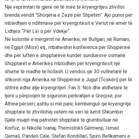
Një veprimtari të gjerë në të mirë të kryengritjes zhvilloi
brenda vendit “Shoqëria e Zezë për Shpëtim”. Ajo punoi për
mbledhjen e ndihmave për kryengritësit e Veriut në emër të
Lidhjes “Për Liri o për Vdekje”.
Në kolonitë e mërgimit në Amerikë, në Bullgari, në Rumani,
në Egjipt (Misir) etj., mbaheshin konferenca për Shqipërinë
dhe për luftën e shqiptarëve kundër sunduesve osmanë.
Shqiptarët e Amerikës mblodhën për kryengritësit një
shumë të madhe të hollash. U vendos që 30 vullnetarë të
shkonin nga Amerika në Shqipërinë e Jugut (Toskëri) për të
shtrirë edhe atje kryengritjen. Fan S. Noli dhe atdhetarë të
tjerë u përpoqën të siguronin përkrahjen e Greqisë, por
Athina përsëri, ashtu si më parë, këmbënguli që kryengritja
shqiptare të zhvillohej vetëm në veri të lumit Shkumbin.
Gjatë muajit maj patriotët shqiptarë të grumbulluar në
Korfuz, si Nikollë Ivanaj, Themistokli Gërmenji, Ismail
Qemali, Pandeli Cale, Stefan Kondillari, Spiro Bellkameni e