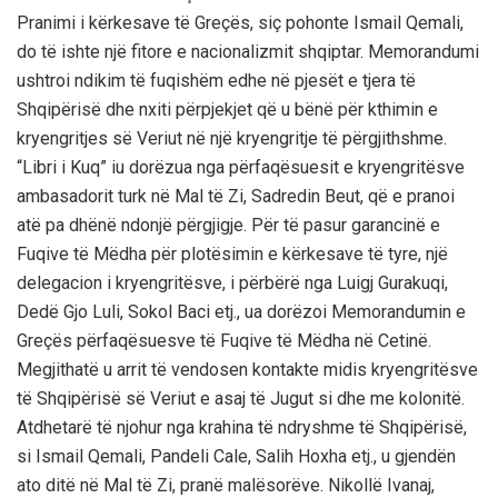
Pranimi i kërkesave të Greçës, siç pohonte Ismail Qemali,
do të ishte një fitore e nacionalizmit shqiptar. Memorandumi
ushtroi ndikim të fuqishëm edhe në pjesët e tjera të
Shqipërisë dhe nxiti përpjekjet që u bënë për kthimin e
kryengritjes së Veriut në një kryengritje të përgjithshme.
“Libri i Kuq” iu dorëzua nga përfaqësuesit e kryengritësve
ambasadorit turk në Mal të Zi, Sadredin Beut, që e pranoi
atë pa dhënë ndonjë përgjigje. Për të pasur garancinë e
Fuqive të Mëdha për plotësimin e kërkesave të tyre, një
delegacion i kryengritësve, i përbërë nga Luigj Gurakuqi,
Dedë Gjo Luli, Sokol Baci etj., ua dorëzoi Memorandumin e
Greçës përfaqësuesve të Fuqive të Mëdha në Cetinë.
Megjithatë u arrit të vendosen kontakte midis kryengritësve
të Shqipërisë së Veriut e asaj të Jugut si dhe me kolonitë.
Atdhetarë të njohur nga krahina të ndryshme të Shqipërisë,
si Ismail Qemali, Pandeli Cale, Salih Hoxha etj., u gjendën
ato ditë në Mal të Zi, pranë malësorëve. Nikollë Ivanaj,