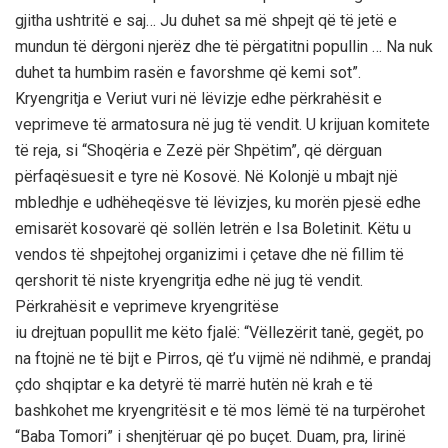
gjitha ushtritë e saj… Ju duhet sa më shpejt që të jetë e
mundun të dërgoni njerëz dhe të përgatitni popullin … Na nuk
duhet ta humbim rasën e favorshme që kemi sot”.
Kryengritja e Veriut vuri në lëvizje edhe përkrahësit e
veprimeve të armatosura në jug të vendit. U krijuan komitete
të reja, si “Shoqëria e Zezë për Shpëtim”, që dërguan
përfaqësuesit e tyre në Kosovë. Në Kolonjë u mbajt një
mbledhje e udhëheqësve të lëvizjes, ku morën pjesë edhe
emisarët kosovarë që sollën letrën e Isa Boletinit. Këtu u
vendos të shpejtohej organizimi i çetave dhe në fillim të
qershorit të niste kryengritja edhe në jug të vendit.
Përkrahësit e veprimeve kryengritëse
iu drejtuan popullit me këto fjalë: “Vëllezërit tanë, gegët, po
na ftojnë ne të bijt e Pirros, që t’u vijmë në ndihmë, e prandaj
çdo shqiptar e ka detyrë të marrë hutën në krah e të
bashkohet me kryengritësit e të mos lëmë të na turpërohet
“Baba Tomori” i shenjtëruar që po buçet. Duam, pra, lirinë