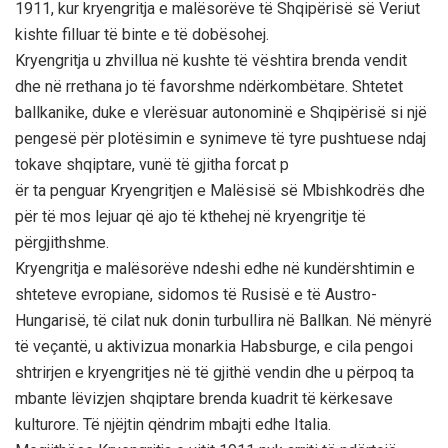
1911, kur kryengritja e malësorëve të Shqipërisë së Veriut
kishte filluar të binte e të dobësohej.
Kryengritja u zhvillua në kushte të vështira brenda vendit
dhe në rrethana jo të favorshme ndërkombëtare. Shtetet
ballkanike, duke e vlerësuar autonominë e Shqipërisë si një
pengesë për plotësimin e synimeve të tyre pushtuese ndaj
tokave shqiptare, vunë të gjitha forcat p
ër ta penguar Kryengritjen e Malësisë së Mbishkodrës dhe
për të mos lejuar që ajo të kthehej në kryengritje të
përgjithshme.
Kryengritja e malësorëve ndeshi edhe në kundërshtimin e
shteteve evropiane, sidomos të Rusisë e të Austro-
Hungarisë, të cilat nuk donin turbullira në Ballkan. Në mënyrë
të veçantë, u aktivizua monarkia Habsburge, e cila pengoi
shtrirjen e kryengritjes në të gjithë vendin dhe u përpoq ta
mbante lëvizjen shqiptare brenda kuadrit të kërkesave
kulturore. Të njëjtin qëndrim mbajti edhe Italia.