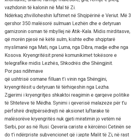
vazhdonin të kalonin në Mal të Zi.
Ndërkaq zhvilloheshin luftimet në Shqipërinë e Veriut. Më 3
qershor 350 malësorë sulmuan Lezhën dhe e detyruan
garnizonin osman të mbyllej në Atik-Kala. Midis mirditasve,
që morën pjesë në këtë sulm, kishte edhe shqiptarë
myslimanë nga Mati, nga Luma, nga Dibra, madje edhe nga
Kosova. Kryengritësit prenë komunikimet tokësore e
telegrafike midis Lezhës, Shkodrës dhe Shëngjinit.
Por pas ndihmave
që ushtrisë osmane filluan t’i vinin nga Shëngjini,
kryengritësit u detyruan të tërhiqeshin nga Lezha.
Zgjerimi i kryengritjes shkaktoi reagimin e qarqeve politike
të Shteteve të Mëdha. Synimi i qeverisë malazeze për t’u
përfshirë drejtpërsëdrejti në aksionet luftarake të
malësorëve kryengritës nuk gjeti miratimin jo vetëm në
Serbi, por as në Rusi. Qeveria cariste e kërcënoi Cetinën se
do t’i ndërpriste subvencionet që i jepte Malit të Zi, në rast