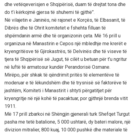
dhe vetëqeverisjen e Shqipërisë, duam të drejtat tona dhe
do t’i kërkojmë gjersa të shuhemi të gjithë”.
Në vilajetin e Janinës, në rajonet e Korçës, të Elbasanit, të
Dibrës dhe të Ohrit komitetet e fshehta filluan të
shpërndanin armë dhe të organizonin çeta. Më 16 prill u
organizua në Manastirin e Cepos një mbledhje me krerët e
kryengritësve të Gjirokastrës, të Delvinës dhe të viseve të
tjera të Shqipërisë së Jugut, të cilët u betuan për t’u ngritur
në luftë të armatosur kundër Perandorisë Osmane.
Mirëpo, për shkak të qëndrimit pritës të elementëve të
moderuar e të lëkundshëm dhe të trysnisë së faktorëve të
jashtëm, Komiteti i Manastirit i shtyti përgatitjet për
kryengritje në një kohë të pacaktuar, por gjithnjë brenda vitit
1911.
Më 17 prill zbarkoi në Shëngjin gjenerali turk Shefqet Turgut
pasha me tetë batalione, 5 000 ushtarë, dy bateri malore, një
divizion mitralier, 800 kuaj, 10 000 pushkë dhe materiale të