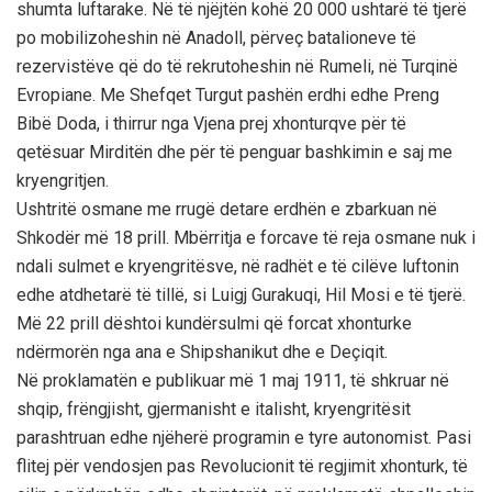
shumta luftarake. Në të njëjtën kohë 20 000 ushtarë të tjerë
po mobilizoheshin në Anadoll, përveç batalioneve të
rezervistëve që do të rekrutoheshin në Rumeli, në Turqinë
Evropiane. Me Shefqet Turgut pashën erdhi edhe Preng
Bibë Doda, i thirrur nga Vjena prej xhonturqve për të
qetësuar Mirditën dhe për të penguar bashkimin e saj me
kryengritjen.
Ushtritë osmane me rrugë detare erdhën e zbarkuan në
Shkodër më 18 prill. Mbërritja e forcave të reja osmane nuk i
ndali sulmet e kryengritësve, në radhët e të cilëve luftonin
edhe atdhetarë të tillë, si Luigj Gurakuqi, Hil Mosi e të tjerë.
Më 22 prill dështoi kundërsulmi që forcat xhonturke
ndërmorën nga ana e Shipshanikut dhe e Deçiqit.
Në proklamatën e publikuar më 1 maj 1911, të shkruar në
shqip, frëngjisht, gjermanisht e italisht, kryengritësit
parashtruan edhe njëherë programin e tyre autonomist. Pasi
flitej për vendosjen pas Revolucionit të regjimit xhonturk, të