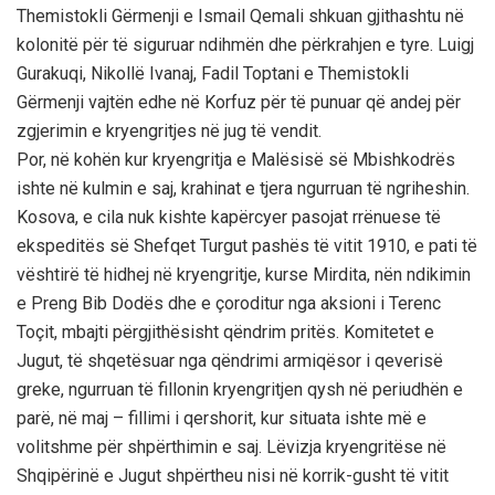
Themistokli Gërmenji e Ismail Qemali shkuan gjithashtu në
kolonitë për të siguruar ndihmën dhe përkrahjen e tyre. Luigj
Gurakuqi, Nikollë Ivanaj, Fadil Toptani e Themistokli
Gërmenji vajtën edhe në Korfuz për të punuar që andej për
zgjerimin e kryengritjes në jug të vendit.
Por, në kohën kur kryengritja e Malësisë së Mbishkodrës
ishte në kulmin e saj, krahinat e tjera ngurruan të ngriheshin.
Kosova, e cila nuk kishte kapërcyer pasojat rrënuese të
ekspeditës së Shefqet Turgut pashës të vitit 1910, e pati të
vështirë të hidhej në kryengritje, kurse Mirdita, nën ndikimin
e Preng Bib Dodës dhe e çoroditur nga aksioni i Terenc
Toçit, mbajti përgjithësisht qëndrim pritës. Komitetet e
Jugut, të shqetësuar nga qëndrimi armiqësor i qeverisë
greke, ngurruan të fillonin kryengritjen qysh në periudhën e
parë, në maj – fillimi i qershorit, kur situata ishte më e
volitshme për shpërthimin e saj. Lëvizja kryengritëse në
Shqipërinë e Jugut shpërtheu nisi në korrik-gusht të vitit