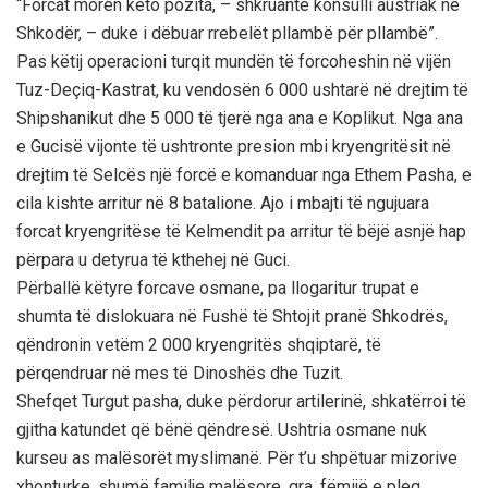
“Forcat morën këto pozita, – shkruante konsulli austriak në
Shkodër, – duke i dëbuar rrebelët pllambë për pllambë”.
Pas këtij operacioni turqit mundën të forcoheshin në vijën
Tuz-Deçiq-Kastrat, ku vendosën 6 000 ushtarë në drejtim të
Shipshanikut dhe 5 000 të tjerë nga ana e Koplikut. Nga ana
e Gucisë vijonte të ushtronte presion mbi kryengritësit në
drejtim të Selcës një forcë e komanduar nga Ethem Pasha, e
cila kishte arritur në 8 batalione. Ajo i mbajti të ngujuara
forcat kryengritëse të Kelmendit pa arritur të bëjë asnjë hap
përpara u detyrua të kthehej në Guci.
Përballë këtyre forcave osmane, pa llogaritur trupat e
shumta të dislokuara në Fushë të Shtojit pranë Shkodrës,
qëndronin vetëm 2 000 kryengritës shqiptarë, të
përqendruar në mes të Dinoshës dhe Tuzit.
Shefqet Turgut pasha, duke përdorur artilerinë, shkatërroi të
gjitha katundet që bënë qëndresë. Ushtria osmane nuk
kurseu as malësorët myslimanë. Për t’u shpëtuar mizorive
xhonturke, shumë familje malësore, gra, fëmijë e pleq,