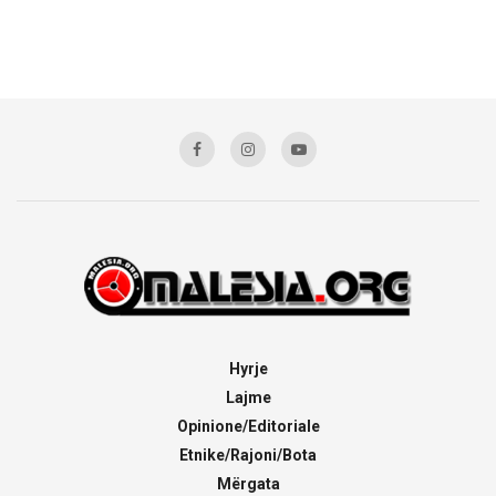
Hyrje
Lajme
Opinione/Editoriale
Etnike/Rajoni/Bota
Mërgata