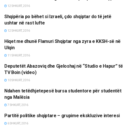
12 SHKURT, 2016
Shqipëria po bëhet si Izraeli, çdo shqiptar do të jetë
ETNIKE/RAJONI/BOTA
ushtar në rast lufte
12 SHKURT, 2016
Hiqet me dhunë Flamuri Shqiptar nga zyra e KKSH-së në
TË ZGJEDHURA
Ulqin
11 SHKURT, 2016
Deputetët Abazoviq dhe Gjeloshaj në “Studio e Hapur” të
OPINIONE/EDITORIALE
TV Boin (video)
10 SHKURT, 2016
Ndahen tetëdhjetepesë bursa studentore për studentët
TË NDRYSHME
nga Malësia
7 SHKURT, 2016
Partitë politike shqiptare – grupime ekskluzive interesi
OPINIONE/EDITORIALE
6 SHKURT, 2016