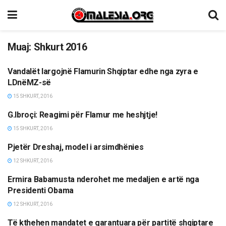
Muaj:
Shkurt 2016
Vandalët largojnë Flamurin Shqiptar edhe nga zyra e
LAJME
LDnëMZ-së
15 SHKURT, 2016
G.Ibroçi: Reagimi për Flamur me heshjtje!
OPINIONE/EDITORIALE
15 SHKURT, 2016
Pjetër Dreshaj, model i arsimdhënies
OPINIONE/EDITORIALE
12 SHKURT, 2016
Ermira Babamusta nderohet me medaljen e artë nga
OPINIONE/EDITORIALE
Presidenti Obama
12 SHKURT, 2016
Të kthehen mandatet e garantuara për partitë shqiptare
LAJME