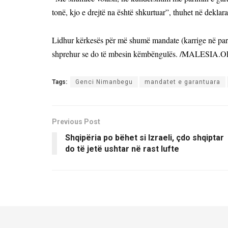
tonë, kjo e drejtë na është shkurtuar”,
thuhet n
ë deklara
Lidhur kërkesës për më shumë mandate (karrige në parla
shprehur se do të mbesin këmbëngulës. /MALESIA.
Tags:
Genci Nimanbegu
mandatet e garantuara
Previous Post
Shqipëria po bëhet si Izraeli, çdo shqiptar
do të jetë ushtar në rast lufte