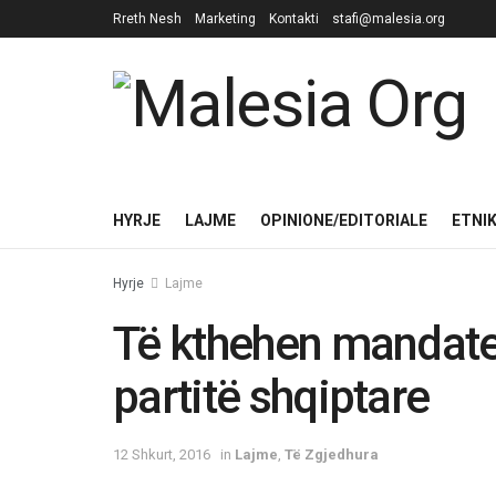
Rreth Nesh
Marketing
Kontakti
stafi@malesia.org
HYRJE
LAJME
OPINIONE/EDITORIALE
ETNI
Hyrje
Lajme
Të kthehen mandatet
partitë shqiptare
12 Shkurt, 2016
in
Lajme
,
Të Zgjedhura