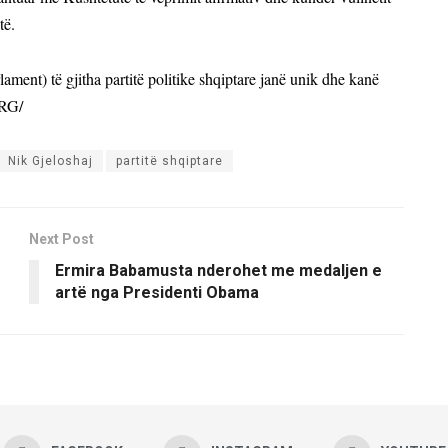
të.
ment) të gjitha partitë politike shqiptare janë unik dhe kanë
ORG/
Nik Gjeloshaj
partitë shqiptare
Next Post
Ermira Babamusta nderohet me medaljen e
artë nga Presidenti Obama