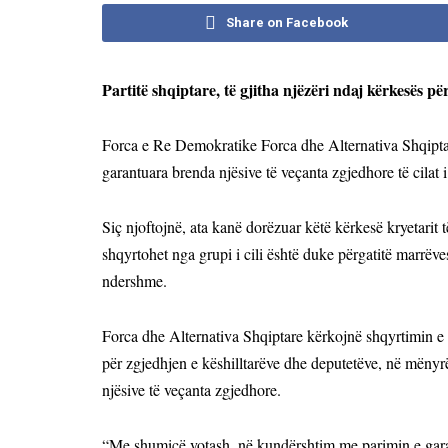
Share on Facebook
Partitë shqiptare, të gjitha njëzëri ndaj kërkesës 
Forca e Re Demokratike Forca dhe Alternativa Shqiptar
garantuara brenda njësive të veçanta zgjedhore të cilat 
Siç njoftojnë, ata kanë dorëzuar këtë kërkesë kryetarit
shqyrtohet nga grupi i cili është duke përgatitë marrëves
ndershme.
Forca dhe Alternativa Shqiptare kërkojnë shqyrtimin e k
për zgjedhjen e këshilltarëve dhe deputetëve, në mënyr
njësive të veçanta zgjedhore.
“
Me shumicë votash, në kundërshtim me parimin e garan