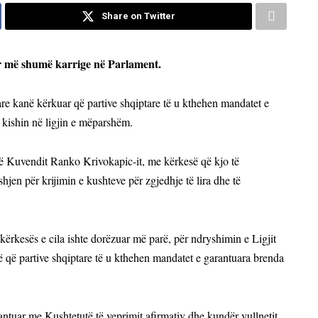
Share on Twitter
për më shumë karrige në Parlament.
e kanë kërkuar që partive shqiptare të u kthehen mandatet e
i kishin në ligjin e mëparshëm.
 të Kuvendit Ranko Krivokapic-it, me kërkesë që kjo të
hjen për krijimin e kushteve për zgjedhje të lira dhe të
ërkesës e cila ishte dorëzuar më parë, për ndryshimin e Ligjit
ë që partive shqiptare të u kthehen mandatet e garantuara brenda
tuar me Kushtetutë të veprimit afirmativ dhe kundër vullnetit