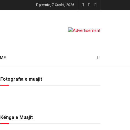
E premte, 7 Gusht, 2026
HME
Fotografia e muajit
Kënga e Muajit