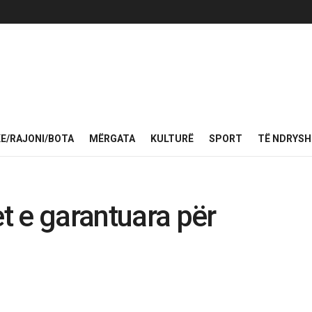
KE/RAJONI/BOTA
MËRGATA
KULTURË
SPORT
TË NDRYS
 e garantuara për