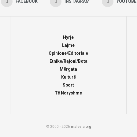
FACEBOOK
INSTAGRAM
YOUTUBE
Hyrje
Lajme
Opinione/Editoriale
Etnike/Rajoni/Bota
Mërgata
Kulturë
Sport
Të Ndryshme
© 2000 - 2026
malesia.org