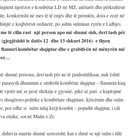
injitetit njerëzor e kombëtar LD në MZ, anëtarët dhe përkrahësit
dite, konkretisht në mes të të enjës dhe të premtën, dora e zezë në
axhinjtë e keqbërësit ordinerë, po ashtu sulmuan zyrën e Lidhjes
me të cilin rast një person apo më shumë sish, deri tash për
,
 (gjegjësisht te datës 12 dhe 13 shkurt 2016) e thyen
sur flamuri kombëtar shqiptar dhe e grabiti-ën në mënyrën më
hyer…
 shumë persona, deri tash për ne të paidentifikuar, nuk është
rë parasysh dhunimin e simbolit kombëtar shqiptar – flamurin kuq
të vjetër më se pesë shekujs e gjysmë, pikë së pari e kuptojmë
es shoqëroro-politike e kombëtare shqiptare, kërcënim dhe sulm
, por edhe si sulm ndaj krejt kombit – popullit shqiptar, i cili
eva etnike, sot në Malin e Zi.
uhet ta marrin shumë seriozisht, kur e dimë se një sulm i tillë