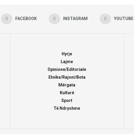
FACEBOOK
INSTAGRAM
YOUTUBE
Hyrje
Lajme
Opinione/Editoriale
Etnike/Rajoni/Bota
Mërgata
Kulturë
Sport
Të Ndryshme