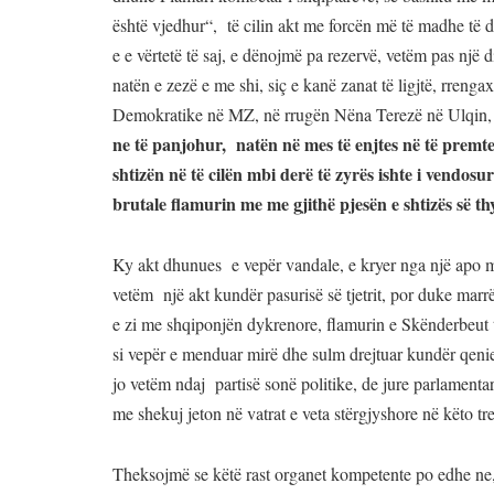
është vjedhur“, të cilin akt me forcën më të madhe të d
e e vërtetë të saj, e dënojmë pa rezervë, vetëm pas një 
natën e zezë e me shi, siç e kanë zanat të ligjtë, rreng
Demokratike në MZ, në rrugën Nëna Terezë në Ulqin
ne të panjohur, natën në mes të enjtes në të premte
shtizën në të cilën mbi derë të zyrës ishte i vendo
brutale flamurin me me gjithë pjesën e shtizës së t
Ky akt dhunues e vepër vandale, e kryer nga një apo më
vetëm një akt kundër pasurisë së tjetrit, por duke mar
e zi me shqiponjën dykrenore, flamurin e Skënderbeut 
si vepër e menduar mirë dhe sulm drejtuar kundër qeni
jo vetëm ndaj partisë sonë politike, de jure parlamentare
me shekuj jeton në vatrat e veta stërgjyshore në këto tr
Theksojmë se këtë rast organet kompetente po edhe ne, d