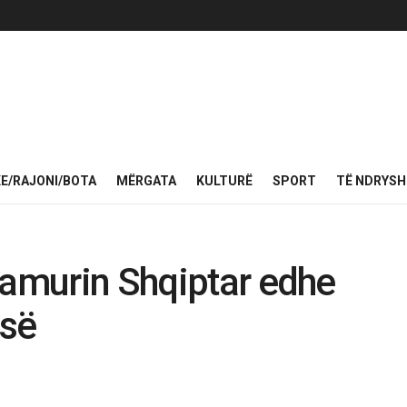
KE/RAJONI/BOTA
MËRGATA
KULTURË
SPORT
TË NDRYS
lamurin Shqiptar edhe
-së