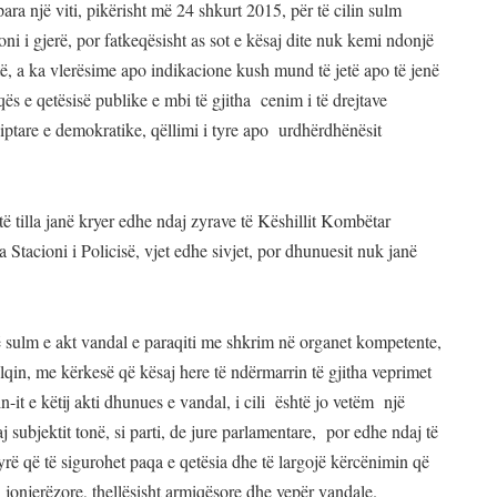
a një viti, pikërisht më 24 shkurt 2015, për të cilin sulm
ni i gjerë, por fatkeqësisht as sot e kësaj dite nuk kemi ndonjë
ë, a ka vlerësime apo indikacione kush mund të jetë apo të jenë
aqës e qetësisë publike e mbi të gjitha cenim i të drejtave
iptare e demokratike, qëllimi i tyre apo urdhërdhënësit
të tilla janë kryer edhe ndaj zyrave të Këshillit Kombëtar
a Stacioni i Policisë, vjet edhe sivjet, por dhunuesit nuk janë
ë sulm e akt vandal e paraqiti me shkrim në organet kompetente,
in, me kërkesë që kësaj here të ndërmarrin të gjitha veprimet
in-it e këtij akti dhunues e vandal, i cili është jo vetëm një
j subjektit tonë, si parti, de jure parlamentare, por edhe ndaj të
yrë që të sigurohet paqa e qetësia dhe të largojë kërcënimin që
 jonjerëzore, thellësisht armiqësore dhe vepër vandale.