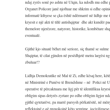
ndaj zyrës sonë po ashtu në Ulqin, ka ndodh mu edhe par
Organet Policore janë njoftuar me shkrim si edhe opinio
informatë kthyese se çka është ndërmarrë në lidhje me t
kryesit e një akti të tillë antishqiptar dhe akt kundër p
themelore njerëzore, natyrore, historike, kombëtare shq
eventualë.
Gjithë kjo situatë bëhet më serioze, siç thamë se sulme 
Shqiptar, të cilat gjinden në pesëdhjetë metra largësi ng
zbuluar!?
Lidhja Demokratike në Mal të Zi, edhe kësaj here, kët
në Ministrinë e Punëve të Brendshme – në Polici në Ulq
operative të përcaktuara me ligj për të identifikua kryes
obligim sipas detyrës zyrtare po edhe obligim ligjor nda
gjithë qytetarëve, pa marrë parsysh përkatësitë, në mën
reflektojnë e që provokojnë këto veprime jocivilizuese,