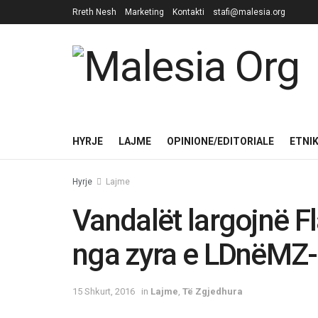
Rreth Nesh
Marketing
Kontakti
stafi@malesia.org
HYRJE
LAJME
OPINIONE/EDITORIALE
ETNI
Hyrje
Lajme
Vandalët largojnë F
nga zyra e LDnëMZ
15 Shkurt, 2016
in
Lajme
,
Të Zgjedhura