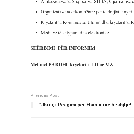
Ambasadave: të Shqipërisë, SHBA, Gjermanisë et
Organizatave ndërkombëtare për të drejtat e njeri
Kryetarit të Komunës së Ulqinit dhe kryetarit të 
Mediave të shtypura dhe elektronike …
SHËRBIMI PËR INFORMIM
Mehmet BARDHI, kryetari i LD në MZ
Previous Post
G.Ibroçi: Reagimi për Flamur me heshjtje!