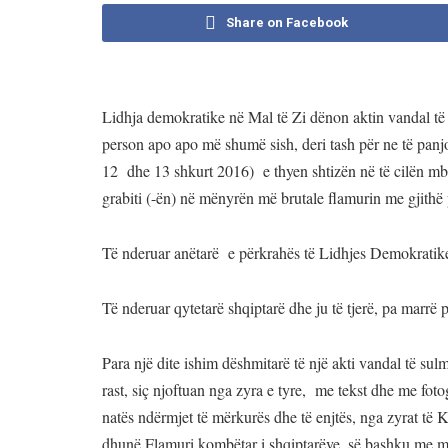
Share on Facebook
Lidhja demokratike në Mal të Zi dënon aktin vandal të 
person apo apo më shumë sish, deri tash për ne të panjo
12 dhe 13 shkurt 2016) e thyen shtizën në të cilën mbi
grabiti (-ën) në mënyrën më brutale flamurin me gjithë p
Të nderuar anëtarë e përkrahës të Lidhjes Demokratike
Të nderuar qytetarë shqiptarë dhe ju të tjerë, pa marrë 
Para një dite ishim dëshmitarë të një akti vandal të sul
rast, siç njoftuan nga zyra e tyre, me tekst dhe me fot
natës ndërmjet të mërkurës dhe të enjtës, nga zyrat të 
dhunë Flamuri kombëtar i shqiptarëve, së bashku me mba