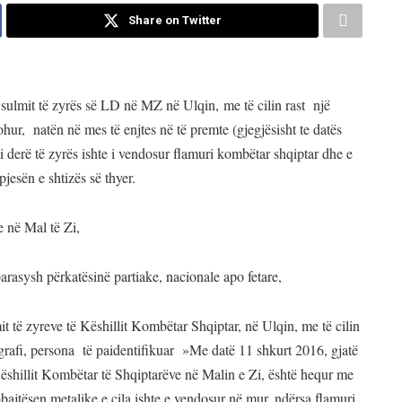
Share on Twitter
sulmit të zyrës së LD në MZ në Ulqin, me të cilin rast një
hur, natën në mes të enjtes në të premte (gjegjësisht te datës
 derë të zyrës ishte i vendosur flamuri kombëtar shqiptar dhe e
jesën e shtizës së thyer.
 në Mal të Zi,
parasysh përkatësinë partiake, nacionale apo fetare,
mit të zyreve të Këshillit Kombëtar Shqiptar, në Ulqin, me të cilin
ografi, persona të paidentifikuar »Me datë 11 shkurt 2016, gjatë
Këshillit Kombëtar të Shqiptarëve në Malin e Zi, është hequr me
jtësen metalike e cila ishte e vendosur në mur, ndërsa flamuri