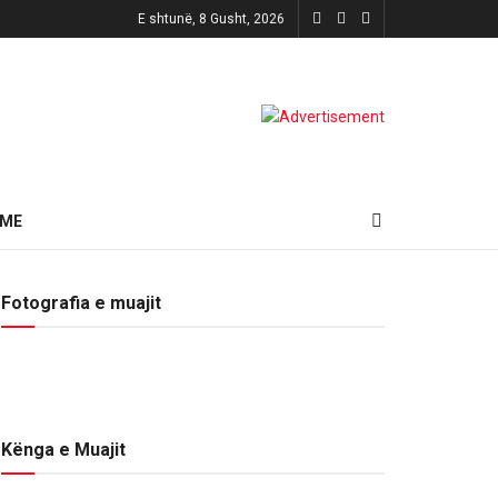
E shtunë, 8 Gusht, 2026
HME
Fotografia e muajit
Kënga e Muajit