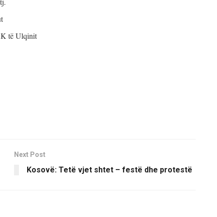
j.
ut
KK të Ulqinit
Next Post
Kosovë: Tetë vjet shtet – festë dhe protestë