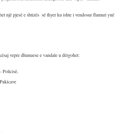
t një pjesë e shtizës së thyer ku ishte i vendosur flamuri ynë
 kësaj vepre dhunuese e vandale u dërgohet:
 Policisë,
e Pakicave