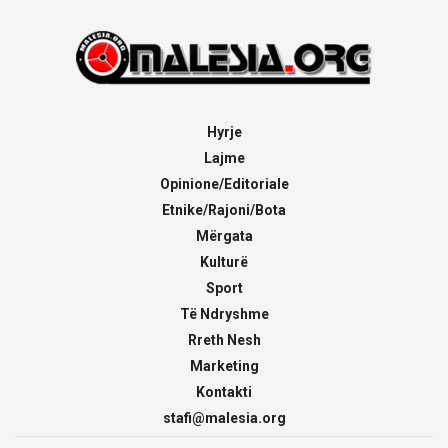
Hyrje
Lajme
Opinione/Editoriale
Etnike/Rajoni/Bota
Mërgata
Kulturë
Sport
Të Ndryshme
Rreth Nesh
Marketing
Kontakti
stafi@malesia.org