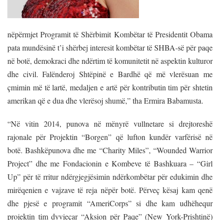
nëpërmjet Programit të Shërbimit Kombëtar të Presidentit Obama
pata mundësinë t’i shërbej interesit kombëtar të SHBA-së për paqe
në botë, demokraci dhe ndërtim të komunitetit në aspektin kulturor
dhe civil. Falënderoj Shtëpinë e Bardhë që më vlerësuan me
çmimin më të lartë, medaljen e artë për kontributin tim për shtetin
amerikan që e dua dhe vlerësoj shumë,” tha Ermira Babamusta.
“Në vitin 2014, punova në mënyrë vullnetare si drejtoreshë
rajonale për Projektin “Borgen” që lufton kundër varfërisë në
botë. Bashkëpunova dhe me “Charity Miles”, “Wounded Warrior
Project” dhe me Fondacionin e Kombeve të Bashkuara – “Girl
Up” për të rritur ndërgjegjësimin ndërkombëtar për edukimin dhe
mirëqenien e vajzave të reja nëpër botë. Përveç kësaj kam qenë
dhe pjesë e programit “AmeriCorps” si dhe kam udhëhequr
projektin tim dyvjeçar “Aksion për Paqe” (New York-Prishtinë)