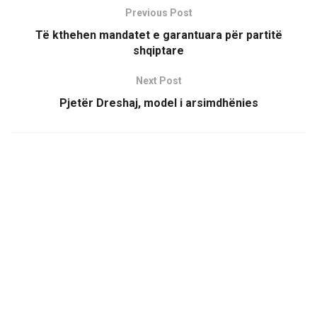
Previous Post
Të kthehen mandatet e garantuara për partitë
shqiptare
Next Post
Pjetër Dreshaj, model i arsimdhënies