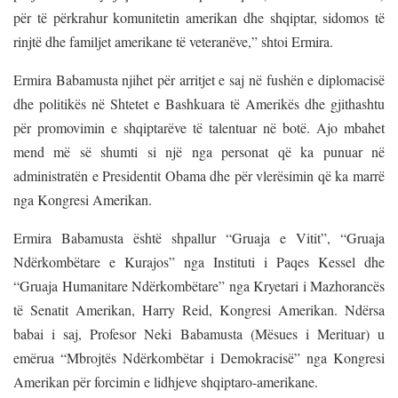
për të përkrahur komunitetin amerikan dhe shqiptar, sidomos të
rinjtë dhe familjet amerikane të veteranëve,” shtoi Ermira.
Ermira Babamusta njihet për arritjet e saj në fushën e diplomacisë
dhe politikës në Shtetet e Bashkuara të Amerikës dhe gjithashtu
për promovimin e shqiptarëve të talentuar në botë. Ajo mbahet
mend më së shumti si një nga personat që ka punuar në
administratën e Presidentit Obama dhe për vlerësimin që ka marrë
nga Kongresi Amerikan.
Ermira Babamusta është shpallur “Gruaja e Vitit”, “Gruaja
Ndërkombëtare e Kurajos” nga Instituti i Paqes Kessel dhe
“Gruaja Humanitare Ndërkombëtare” nga Kryetari i Mazhorancës
të Senatit Amerikan, Harry Reid, Kongresi Amerikan. Ndërsa
babai i saj, Profesor Neki Babamusta (Mësues i Merituar) u
emërua “Mbrojtës Ndërkombëtar i Demokracisë” nga Kongresi
Amerikan për forcimin e lidhjeve shqiptaro-amerikane.