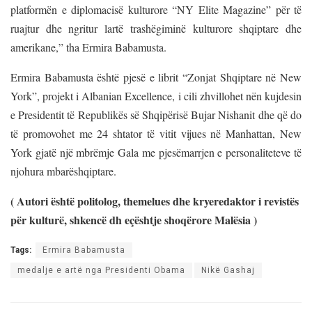
platformën e diplomacisë kulturore “NY Elite Magazine” për të
ruajtur dhe ngritur lartë trashëgiminë kulturore shqiptare dhe
amerikane,” tha Ermira Babamusta.
Ermira Babamusta është pjesë e librit “Zonjat Shqiptare në New
York”, projekt i Albanian Excellence, i cili zhvillohet nën kujdesin
e Presidentit të Republikës së Shqipërisë Bujar Nishanit dhe që do
të promovohet me 24 shtator t
ë vitit vijues
në Manhattan, New
York gjatë një mbrëmje Gala me pjesëmarrjen e personaliteteve të
njohura mbarëshqiptare.
( Autori është politolog, themelues dhe kryeredaktor i revistës
për kulturë, shkencë dh eçështje shoqërore Malësia )
Tags:
Ermira Babamusta
medalje e artë nga Presidenti Obama
Nikë Gashaj