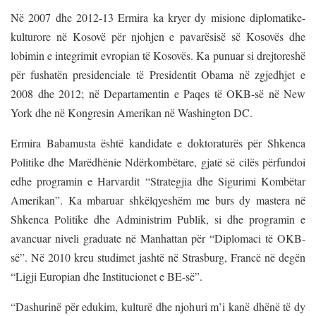
Në 2007 dhe 2012-13 Ermira ka kryer dy misione diplomatike-
kulturore në Kosovë për njohjen e pavarësisë së Kosovës dhe
lobimin e integrimit evropian të Kosovës. Ka punuar si drejtoreshë
për fushatën presidenciale të Presidentit Obama në zgjedhjet e
2008 dhe 2012; në Departamentin e Paqes të OKB-së në New
York dhe në Kongresin Amerikan në Washington DC.
Ermira Babamusta është kandidate e doktoraturës për Shkenca
Politike dhe Marëdhënie Ndërkombëtare, gjatë së cilës përfundoi
edhe programin e Harvardit “Strategjia dhe Sigurimi Kombëtar
Amerikan”. Ka mbaruar shkëlqyeshëm me burs dy mastera në
Shkenca Politike dhe Administrim Publik, si dhe programin e
avancuar niveli graduate në Manhattan për “Diplomaci të OKB-
së”. Në 2010 kreu studimet jashtë në Strasburg, Francë në degën
“Ligji Europian dhe Institucionet e BE-së”.
“Dashurinë për edukim, kulturë dhe njohuri m’i kanë dhënë të dy