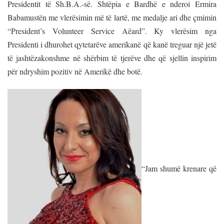
Presidentit të Sh.B.A.-së. Shtëpia e Bardhë e nderoi Ermira
Babamustën me vlerësimin më të lartë, me medalje ari dhe çmimin
“President’s Volunteer Service Aëard”. Ky vlerësim nga
Presidenti i dhurohet qytetarëve amerikanë që kanë treguar një jetë
të jashtëzakonshme në shërbim të tjerëve dhe që sjellin inspirim
për ndryshim pozitiv në Amerikë dhe botë.
“Jam shumë krenare që