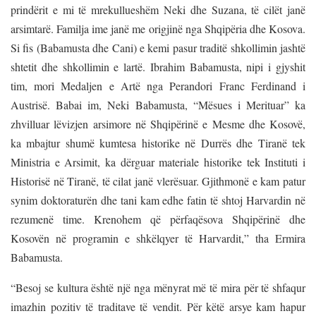
prindërit e mi të mrekullueshëm Neki dhe Suzana, të cilët janë
arsimtarë. Familja ime janë me origjinë nga Shqipëria dhe Kosova.
Si fis (Babamusta dhe Cani) e kemi pasur traditë shkollimin jashtë
shtetit dhe shkollimin e lartë. Ibrahim Babamusta, nipi i gjyshit
tim, mori Medaljen e Artë nga Perandori Franc Ferdinand i
Austrisë. Babai im, Neki Babamusta, “Mësues i Merituar” ka
zhvilluar lëvizjen arsimore në Shqipërinë e Mesme dhe Kosovë,
ka mbajtur shumë kumtesa historike në Durrës dhe Tiranë tek
Ministria e Arsimit, ka dërguar materiale historike tek Instituti i
Historisë në Tiranë, të cilat janë vlerësuar. Gjithmonë e kam patur
synim doktoraturën dhe tani kam edhe fatin të shtoj Harvardin në
rezumenë time. Krenohem që përfaqësova Shqipërinë dhe
Kosovën në programin e shkëlqyer të Harvardit,” tha Ermira
Babamusta.
“Besoj se kultura është një nga mënyrat më të mira për të shfaqur
imazhin pozitiv të traditave të vendit. Për këtë arsye kam hapur