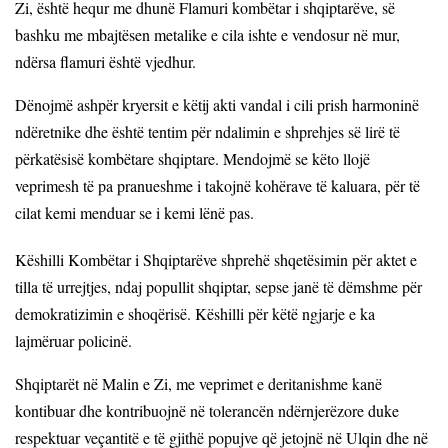
Zi, është hequr me dhunë Flamuri kombëtar i shqiptarëve, së
bashku me mbajtësen metalike e cila ishte e vendosur në mur,
ndërsa flamuri është vjedhur.
Dënojmë ashpër kryersit e këtij akti vandal i cili prish harmoninë
ndëretnike dhe është tentim për ndalimin e shprehjes së lirë të
përkatësisë kombëtare shqiptare. Mendojmë se këto llojë
veprimesh të pa pranueshme i takojnë kohërave të kaluara, për të
cilat kemi menduar se i kemi lënë pas.
Këshilli Kombëtar i Shqiptarëve shprehë shqetësimin për aktet e
tilla të urrejtjes, ndaj popullit shqiptar, sepse janë të dëmshme për
demokratizimin e shoqërisë. Këshilli për këtë ngjarje e ka
lajmëruar policinë.
Shqiptarët në Malin e Zi, me veprimet e deritanishme kanë
kontibuar dhe kontribuojnë në tolerancën ndërnjerëzore duke
respektuar veçantitë e të gjithë popujve që jetojnë në Ulqin dhe në