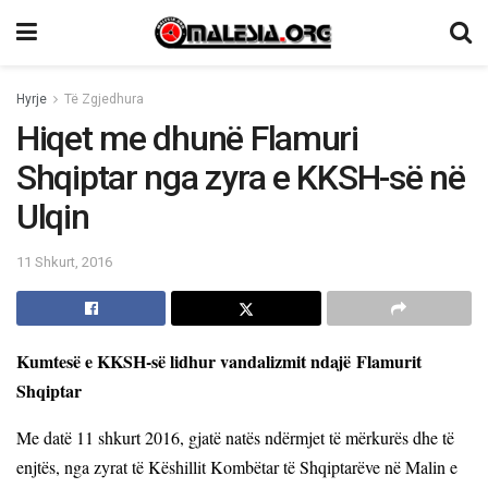
Hyrje
Të Zgjedhura
Hiqet me dhunë Flamuri
Shqiptar nga zyra e KKSH-së në
Ulqin
11 Shkurt, 2016
Kumtesë e KKSH-së lidhur vandalizmit ndajë Flamurit
Shqiptar
Me dat
ë
11 shkurt 2016, gjatë natës ndërmjet të mërkurës dhe të
enjtës, nga zyrat të Këshillit Kombëtar të Shqiptarëve në Malin e