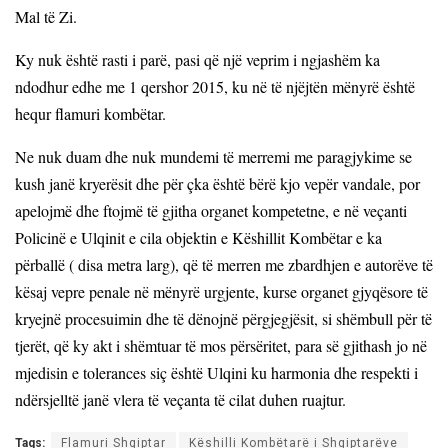
Mal të Zi.
Ky nuk është rasti i parë, pasi që një veprim i ngjash
ëm
ka
ndodhur edhe me 1 qershor 2015, ku në të njëjtën mënyrë është
hequr flamuri kombëtar.
Ne nuk duam dhe nuk mundemi të merremi me paragjykime se
kush janë kryerësit dhe për çka është bërë kjo vepër vandale, por
apelojmë dhe ftojmë të gjitha organet kompetetne, e në veçanti
Policinë e Ulqinit e cila objektin e Këshillit Kombëtar e ka
përballë ( disa metra larg), që të merren me zbardhjen e autorëve të
kësaj vepre penale në mënyrë urgjente, kurse organet gjyqësore të
kryejnë procesuimin dhe të dënojnë përgjegjësit, si shëmbull për të
tjerët, që ky akt i shëmtuar të mos përsëritet, para së gjithash jo në
mjedisin e tolerances siç është Ulqini ku harmonia dhe respekti i
ndërsjelltë janë vlera të veçanta të cilat duhen ruajtur.
Tags:
Flamuri Shqiptar
Këshilli Kombëtarë i Shqiptarëve