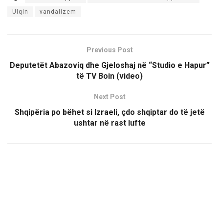
Ulqin
vandalizem
Previous Post
Deputetët Abazoviq dhe Gjeloshaj në “Studio e Hapur”
të TV Boin (video)
Next Post
Shqipëria po bëhet si Izraeli, çdo shqiptar do të jetë
ushtar në rast lufte