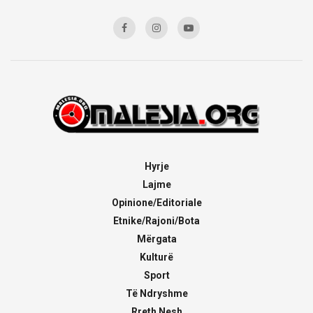
Hyrje
Lajme
Opinione/Editoriale
Etnike/Rajoni/Bota
Mërgata
Kulturë
Sport
Të Ndryshme
Rreth Nesh