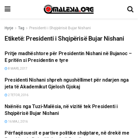
Hyrje
Tag
Presidenti i Shqipërisë Bujar Nishani
Etiketë:
Presidenti i Shqipërisë Bujar Nishani
Pritje madhështore për Presidentin Nishani në Bujanoc –
ETNIKE/RAJONI/BOTA
E pritën si Presidentin e tyre
8 MARS, 2017
Presidenti Nishani shpreh ngushëllimet për ndarjen nga
TË NDRYSHME
jeta të Akademikut Gjelosh Gjokaj
2 TETOR, 2016
Nxënës nga Tuzi-Malësia, në vizitë tek Presidenti i
LAJME
Shqipërisë Bujar Nishani
16 MAJ, 2016
Përfaqësuesit e partive politike shqiptare, në drekë me
LAJME