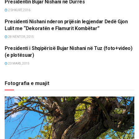
Presidentin Bujar Nishani në Durrës
2 SHKURT, 2016
Presidenti Nishani nderon prijësin legjendar Dedë Gjon
LAJME
Lulit me “Dekoratën e Flamurit Kombëtar”
28 NËNTOR, 2015
Presidenti i Shqipërisë Bujar Nishani në Tuz (foto+video)
LAJME
(e plotësuar)
23 MARS, 2015
Fotografia e muajit