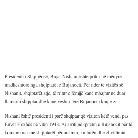
Presidenti i Shqipërisë, Bujar Nishani është pritur në mënyrë
madhështore nga shqiptarët e Bujanocit. Për nder të vizitës së
Nishanit, shqiptarët atje, të rritur e fëmijë kanë mbajtur në duar
flamurin shqiptar dhe kanë veshur tërë Bujanocin kuq e zi.
Nishani është presidenti i parë shqiptar që viziton këtë vend, pas
Enver Hoxhës në vitin 1948. Ai arriti në qytetin e Bujanocit për të
komunikuar me shqiptarët për arsimin, kulturën dhe zhvillimin