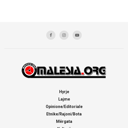
Hyrje
Lajme
Opinione/Editoriale
Etnike/Rajoni/Bota
Mërgata