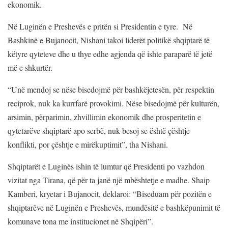
ekonomik.
Në Luginën e Preshevës e pritën si Presidentin e tyre. Në
Bashkinë e Bujanocit, Nishani takoi liderët politikë shqiptarë të
këtyre qyteteve dhe u thye edhe agjenda që ishte paraparë të jetë
më e shkurtër.
“Unë mendoj se nëse bisedojmë për bashkëjetesën, për respektin
reciprok, nuk ka kurrfarë provokimi. Nëse bisedojmë për kulturën,
arsimin, përparimin, zhvillimin ekonomik dhe prosperitetin e
qytetarëve shqiptarë apo serbë, nuk besoj se është çështje
konflikti, por çështje e mirëkuptimit”, tha Nishani.
Shqiptarët e Luginës ishin të lumtur që Presidenti po vazhdon
vizitat nga Tirana, që për ta janë një mbështetje e madhe. Shaip
Kamberi, kryetar i Bujanocit, deklaroi: “Biseduam për pozitën e
shqiptarëve në Luginën e Preshevës, mundësitë e bashkëpunimit të
komunave tona me institucionet në Shqipëri”.