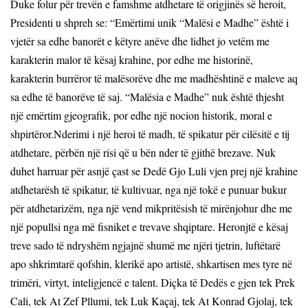
Duke folur për trevën e famshme atdhetare të origjinës së heroit,
Presidenti u shpreh se: “Emërtimi unik “Malësi e Madhe” është i
vjetër sa edhe banorët e këtyre anëve dhe lidhet jo vetëm me
karakterin malor të kësaj krahine, por edhe me historinë,
karakterin burrëror të malësorëve dhe me madhështinë e maleve aq
sa edhe të banorëve të saj. “Malësia e Madhe” nuk është thjesht
një emërtim gjeografik, por edhe një nocion historik, moral e
shpirtëror.Nderimi i një heroi të madh, të spikatur për cilësitë e tij
atdhetare, përbën një risi që u bën nder të gjithë brezave. Nuk
duhet harruar për asnjë çast se Dedë Gjo Luli vjen prej një krahine
atdhetarësh të spikatur, të kultivuar, nga një tokë e punuar bukur
për atdhetarizëm, nga një vend mikpritësish të mirënjohur dhe me
një popullsi nga më fisniket e trevave shqiptare. Heronjtë e kësaj
treve sado të ndryshëm ngjajnë shumë me njëri tjetrin, luftëtarë
apo shkrimtarë qofshin, klerikë apo artistë, shkartisen mes tyre në
trimëri, virtyt, inteligjencë e talent. Diçka të Dedës e gjen tek Prek
Cali, tek At Zef Pllumi, tek Luk Kaçaj, tek At Konrad Gjolaj, tek