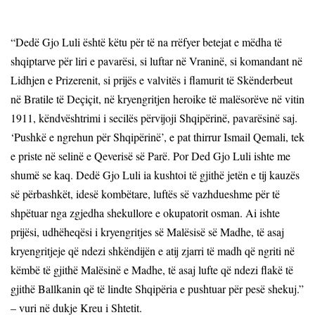
“Dedë Gjo Luli është këtu për të na rrëfyer betejat e mëdha të
shqiptarve për liri e pavarësi, si luftar në Vraninë, si komandant në
Lidhjen e Prizerenit, si prijës e valvitës i flamurit të Skënderbeut
në Bratile të Deçiçit, në kryengritjen heroike të malësorëve në vitin
1911, këndvështrimi i secilës përvijoji Shqipërinë, pavarësinë saj.
‘Pushkë e ngrehun për Shqipërinë’, e pat thirrur Ismail Qemali, tek
e priste në selinë e Qeverisë së Parë. Por Ded Gjo Luli ishte me
shumë se kaq. Dedë Gjo Luli ia kushtoi të gjithë jetën e tij kauzës
së përbashkët, idesë kombëtare, luftës së vazhdueshme për të
shpëtuar nga zgjedha shekullore e okupatorit osman. Ai ishte
prijësi, udhëheqësi i kryengritjes së Malësisë së Madhe, të asaj
kryengritjeje që ndezi shkëndijën e atij zjarri të madh që ngriti në
këmbë të gjithë Malësinë e Madhe, të asaj lufte që ndezi flakë të
gjithë Ballkanin që të lindte Shqipëria e pushtuar për pesë shekuj.”
– vuri në dukje Kreu i Shtetit.