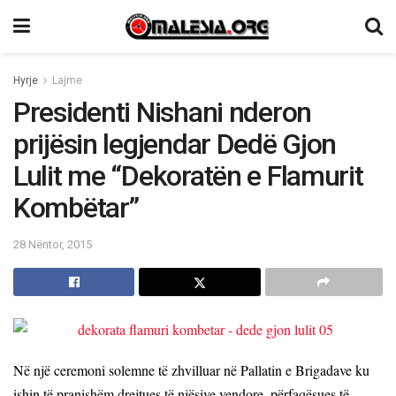
Hyrje
Lajme
Presidenti Nishani nderon
prijësin legjendar Dedë Gjon
Lulit me “Dekoratën e Flamurit
Kombëtar”
28 Nëntor, 2015
Në një ceremoni solemne të zhvilluar në Pallatin e Brigadave ku
ishin të pranishëm drejtues të njësive vendore, përfaqësues të