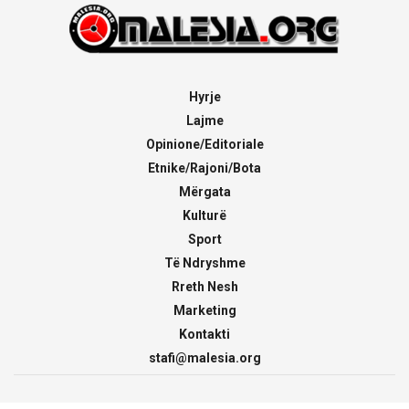
Hyrje
Lajme
Opinione/Editoriale
Etnike/Rajoni/Bota
Mërgata
Kulturë
Sport
Të Ndryshme
Rreth Nesh
Marketing
Kontakti
stafi@malesia.org