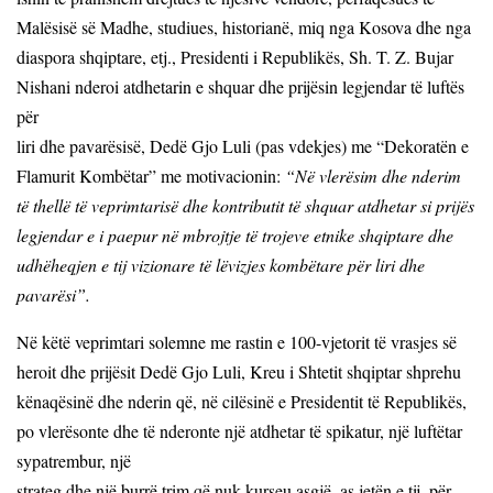
Malësisë së Madhe, studiues, historianë, miq nga Kosova dhe nga
diaspora shqiptare, etj., Presidenti i Republikës, Sh. T. Z. Bujar
Nishani nderoi atdhetarin e shquar dhe prijësin legjendar të luftës
për
liri dhe pavarësisë, Dedë Gjo Luli (pas vdekjes) me “Dekoratën e
Flamurit Kombëtar” me motivacionin:
“Në vlerësim dhe nderim
të thellë të veprimtarisë dhe kontributit të shquar atdhetar si prijës
legjendar e i paepur në mbrojtje të trojeve etnike shqiptare dhe
udhëheqjen e tij vizionare të lëvizjes kombëtare për liri dhe
pavarësi”.
Në këtë veprimtari solemne me rastin e 100-vjetorit të vrasjes së
heroit dhe prijësit Dedë Gjo Luli, Kreu i Shtetit shqiptar shprehu
kënaqësinë dhe nderin që, në cilësinë e Presidentit të Republikës,
po vlerësonte dhe të nderonte një atdhetar të spikatur, një luftëtar
sypatrembur, një
strateg dhe një burrë trim që nuk kurseu asgjë, as jetën e tij, për