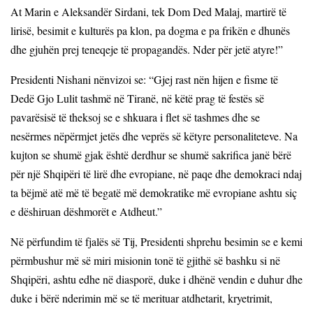
At Marin e Aleksandër Sirdani, tek Dom Ded Malaj, martirë të
lirisë, besimit e kulturës pa klon, pa dogma e pa frikën e dhunës
dhe gjuhën prej teneqeje të propagandës. Nder për jetë atyre!”
Presidenti Nishani nënvizoi se: “Gjej rast nën hijen e fisme të
Dedë Gjo Lulit tashmë në Tiranë, në këtë prag të festës së
pavarësisë të theksoj se e shkuara i flet së tashmes dhe se
nesërmes nëpërmjet jetës dhe veprës së këtyre personaliteteve. Na
kujton se shumë gjak është derdhur se shumë sakrifica janë bërë
për një Shqipëri të lirë dhe evropiane, në paqe dhe demokraci ndaj
ta bëjmë atë më të begatë më demokratike më evropiane ashtu siç
e dëshiruan dëshmorët e Atdheut.”
Në përfundim të fjalës së Tij, Presidenti shprehu besimin se e kemi
përmbushur më së miri misionin tonë të gjithë së bashku si në
Shqipëri, ashtu edhe në diasporë, duke i dhënë vendin e duhur dhe
duke i bërë nderimin më se të merituar atdhetarit, kryetrimit,