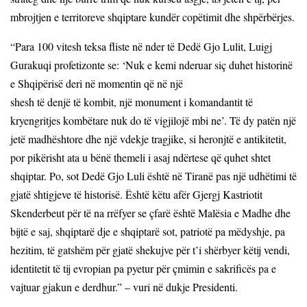
mbrojtjen e territoreve shqiptare kundër copëtimit dhe shpërbërjes.
“Para 100 vitesh teksa fliste në nder të Dedë Gjo Lulit, Luigj
Gurakuqi profetizonte se: ‘Nuk e kemi nderuar siç duhet historinë
e Shqipërisë deri në momentin që në një
shesh të denjë të kombit, një monument i komandantit të
kryengritjes kombëtare nuk do të vigjilojë mbi ne’. Të dy patën një
jetë madhështore dhe një vdekje tragjike, si heronjtë e antikitetit,
por pikërisht ata u bënë themeli i asaj ndërtese që quhet shtet
shqiptar. Po, sot Dedë Gjo Luli është në Tiranë pas një udhëtimi të
gjatë shtigjeve të historisë. Është këtu afër Gjergj Kastriotit
Skenderbeut për të na rrëfyer se çfarë është Malësia e Madhe dhe
bijtë e saj, shqiptarë dje e shqiptarë sot, patriotë pa mëdyshje, pa
hezitim, të gatshëm për gjatë shekujve për t’i shërbyer këtij vendi,
identitetit të tij evropian pa pyetur për çmimin e sakrificës pa e
vajtuar gjakun e derdhur.” – vuri në dukje Presidenti.