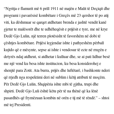
“Ngritja e flamurit më 6 prill 1911 në majën e Malit të Deçiqit dhe
programi i pavarësisë kombëtare i Greçës më 23 qershor të po atij
viti, ka dëshmuar se qarqet atdhetare brenda e jashtë vendit kanë
gjetur te malësorët dhe te udhëheqësit e prijësit e tyre, me në krye
Dedë Gjo Lulin, një terren plotësisht të favorshëm në dobi të
çështjes kombëtare. Prijësi legjendar ishte i pathyeshëm përball
kujtdo që e mësynte, sepse ai ishte i vendosur të ecte në rrugën e
detyrës ndaj atdheut, si atdhetar i kulluar dhe, se ai pati lidhur besë
me një vend ku besa ishte institucion, ku besa konsiderohej e
shenjtë para Zotit. Ata burra, prijës dhe luftëtarë, i bashkonte nderi
që rrjedh nga respektimi deri në sublim i këtij atributi të moçëm.
Për Dedë Gjo Lulin, Shqipëria ishte mbi të gjitha, trupi dhe
shpirti. Dedë Gjo Luli është këtu për të na thënë që ka lënë
pasardhës që frymëzuan kombin në orën e tij më të rëndë.” – shtoi
më tej Presidenti.