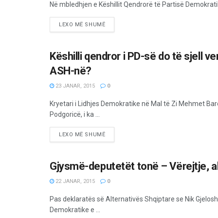
Në mbledhjen e Këshillit Qendrorë të Partisë Demokratike
LEXO MË SHUMË
Këshilli qendror i PD-së do të sjell 
LAJME
ASH-në?
23 JANAR, 2015
0
Kryetari i Lidhjes Demokratike në Mal të Zi Mehmet B
Podgoricë, i ka ...
LEXO MË SHUMË
Gjysmë-deputetët tonë – Vërejtje, a
LAJME
22 JANAR, 2015
0
Pas deklaratës së Alternativës Shqiptare se Nik Gjelosha
Demokratike e ...