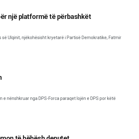
për një platformë të përbashkët
s së Ulqinit, njëkohësisht kryetarë i Partisë Demokratike, Fatmir
n
 e nënshkruar nga DPS-Forca paraqet lojën e DPS por këtë
dihmon të bëhësh deputet