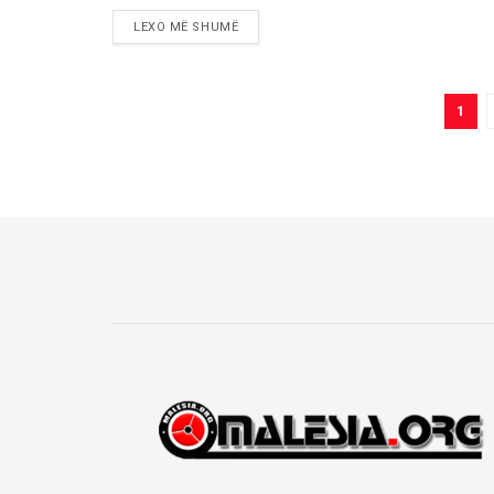
LEXO MË SHUMË
1