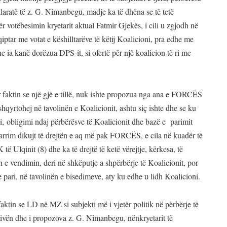
klaratë të z. G. Nimanbegu, madje ka të dhëna se të tetë
 votëbesimin kryetarit aktual Fatmir Gjekës, i cili u zgjodh në
iptar me votat e këshilltarëve të këtij Koalicioni, pra edhe me
e ia kanë dorëzua DPS-it, si ofertë për një koalicion të ri me
 faktin se një gjë e tillë, nuk ishte propozua nga ana e FORCËS
shqyrtohej në tavolinën e Koalicionit, ashtu siç ishte dhe se ku
di, obligimi ndaj përbërësve të Koalicionit dhe bazë e parimit
arrim dikujt të drejtën e aq më pak FORCËS, e cila në kuadër të
të Ulqinit (8) dhe ka të drejtë të ketë vërejtje, kërkesa, të
e vendimin, deri në shkëputje a shpërbërje të Koalicionit, por
 pari, në tavolinën e bisedimeve, aty ku edhe u lidh Koalicioni.
ktin se LD në MZ si subjekti më i vjetër politik në përbërje të
ativën dhe i propozova z. G. Nimanbegu, nënkryetarit të