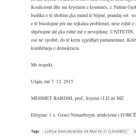
Koalicionit dhe me kryetarin e komunës, z. Fatmir Gjeka,
bashku e të shohim çka mund të bëjmë, prandaj sot ve
e të bisedojmë për me tejkalua problemet, nëse është 
shpëtojmë atë çka është më e nevojshme, UNITETIN, vep
ose në vjeshtë, do të kemi zgjedhjet parlamentare. Këtë
kombëtarja e demokracia.
Me respekt.
Ulqin, më 7. 12. 2015
MEHMET BARDHI, prof., kryetar i LD në MZ
Dërguar: 1 x Genci Nimanbegut, nënkryetar i FO
Tags:
Lidhja Demokratike në Mal të Zi (LDnëMZ)