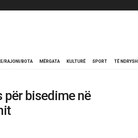
KE/RAJONI/BOTA
MËRGATA
KULTURË
SPORT
TË NDRYS
s për bisedime në
nit