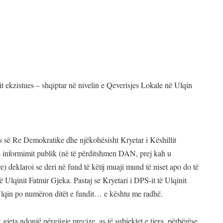
t ekzistues – shqiptar në nivelin e Qeverisjes Lokale në Ulqin
s së Re Demokratike dhe njëkohësisht Kryetar i Këshillit
e informimit publik (në të përditshmen DAN, prej kah u
e) deklaroi se deri në fund të këtij muaji mund të niset apo do të
ë Ulqinit Fatmir Gjeka. Pastaj se Kryetari i DPS-it të Ulqinit
 Ulqin po numëron ditët e fundit… e kështu me radhë.
gjeta ndonjë përgjigje precize, as të subjektet e tjera, përbërëse