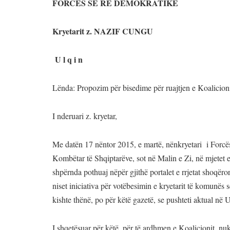
FORCËS SË RE DEMOKRATIKE
Kryetarit z. NAZIF CUNGU
U l q i n
Lënda: Propozim për bisedime për ruajtjen e Koalicioni
I nderuari z. kryetar,
Me datën 17 nëntor 2015, e martë, nënkryetari i Forcë
Kombëtar të Shqiptarëve, sot në Malin e Zi, në mjetet 
shpërnda pothuaj nëpër gjithë portalet e rrjetat shoqëror
niset iniciativa për votëbesimin e kryetarit të komunës s
kishte thënë, po për këtë gazetë, se pushteti aktual në
I shqetësuar për këtë, për të ardhmen e Koalicionit, nuk 