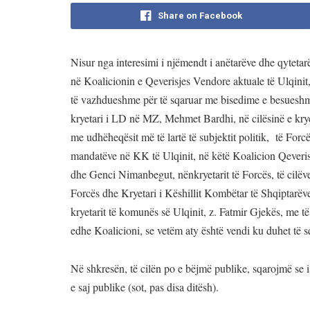
Share on Facebook
Nisur nga interesimi i njëmendt i anëtarëve dhe qytetarë
në Koalicionin e Qeverisjes Vendore aktuale të Ulqinit
të vazhdueshme për të sqaruar me bisedime e besueshmë
kryetari i LD në MZ, Mehmet Bardhi, në cilësinë e kryet
me udhëheqësit më të lartë të subjektit politik, të Fo
mandatëve në KK të Ulqinit, në këtë Koalicion Qeveris
dhe Genci Nimanbegut, nënkryetarit të Forcës, të cilëve,
Forcës dhe Kryetari i Këshillit Kombëtar të Shqiptarëv
kryetarit të komunës së Ulqinit, z. Fatmir Gjekës, me të 
edhe Koalicioni, se vetëm aty është vendi ku duhet të
Në shkresën, të cilën po e bëjmë publike, sqarojmë se i
e saj publike (sot, pas disa ditësh).