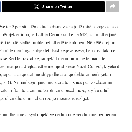
Share on Twitter
ve tanë për situatën aktuale disajavëshe jo të mirë e shqetësuese
, përpjekjet tona, të Lidhje Demokratike në MZ, ishin dhe janë
ri të ndërsjelltë problemet dhe të tejkalohen. Në këtë drejtim
arit të njërit nga subjektet bashkëqeverisëse, bëri disa takime
rcës së Re Demokratike, subjektit më numrin më të madh të
ës, madje iu drejtua edhe me një shkresë Nazif Cungut, kryetarit
 sipas asaj që doli në shtyp dhe asaj që deklaroi nënkryetari i
e, z. G. Nimanbegu, janë iniciatorë të nismës për votëbesimin
cilën i fton të ulemi në tavolinën e bisedimeve, aty ku u lidh
 sqarohen dhe eliminohen ose jo mosmarrëveshjet.
shin dhe janë arsyet objektive qëllimmire vendimtare për bërjen