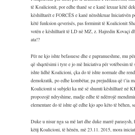
të Koalicionit, por edhe thanë se e kanë lexuar këtë de
këshilltarët e FORCËS e kanë nënshkruar Iniciativën për
këtë funksion qeverisës, pas formimit të Koalicionit Shq
votën e këshilltarit të LD në MZ, z. Hajredin Kovaçi dh
ata!?
Për ne kjo ishte befasuese dhe e papranueshme, mu për
që shqetësimi i tyre e jo më Iniciativa për votëbesim të 
ishte lidhë Koalicioni, çka do të ishte normale dhe ren
demokratik, po edhe kombëtar, pa prejudikua që t’ia m
Koalicionit si subjekt ka më së shumti këshilltarë në KK 
propozojë ndryshime, madje edhe të ndërrojë mendimin 
elementare do të ishte që edhe kjo apo këto të bëhen, se
Duke u nisur nga sa më lart dhe duke marrë parasysh, fa
këtij Koalicioni, të hënën, më 23.11. 2015, mora inici