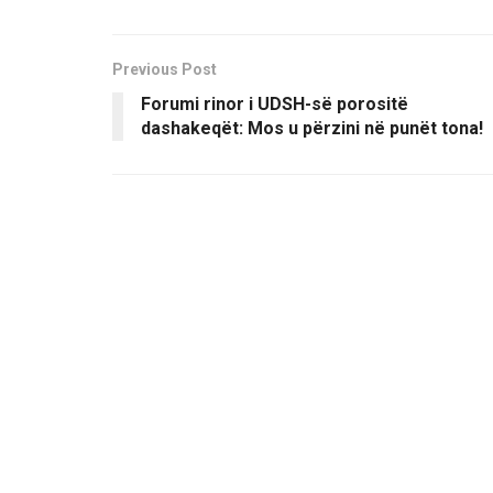
Previous Post
Forumi rinor i UDSH-së porositë
dashakeqët: Mos u përzini në punët tona!