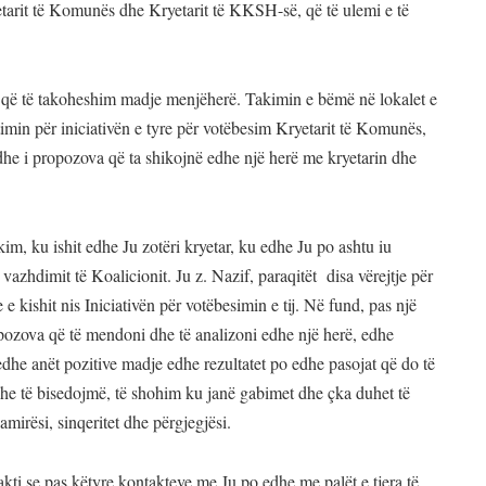
arit të Komunës dhe Kryetarit të KKSH-së, që të ulemi e të
ë që të takoheshim madje menjëherë. Takimin e bëmë në lokalet e
min për iniciativën e tyre për votëbesim Kryetarit të Komunës,
t dhe i propozova që ta shikojnë edhe një herë me kryetarin dhe
im, ku ishit edhe Ju zotëri kryetar, ku edhe Ju po ashtu iu
vazhdimit të Koalicionit. Ju z. Nazif, paraqitët disa vërejtje për
 kishit nis Iniciativën për votëbesimin e tij. Në fund, pas një
pozova që të mendoni dhe të analizoni edhe një herë, edhe
dhe anët pozitive madje edhe rezultatet po edhe pasojat që do të
 dhe të bisedojmë, të shohim ku janë gabimet dhe çka duhet të
irësi, sinqeritet dhe përgjegjësi.
fakti se pas këtyre kontakteve me Ju po edhe me palët e tjera të