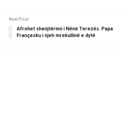
Next Post
Afrohet shenjtërimi i Nënë Terezës. Papa
Françesku i njeh mrekullinë e dytë