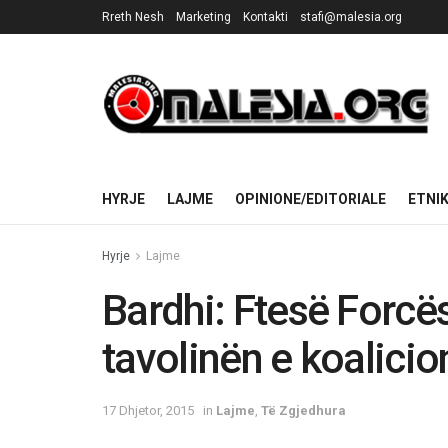
Rreth Nesh
Marketing
Kontakti
stafi@malesia.org
HYRJE
LAJME
OPINIONE/EDITORIALE
ETNI
Hyrje
Lajme
Bardhi: Ftesë Forcë
tavolinën e koalicio
17 Dhjetor, 2015
in
Lajme
,
Të Zgjedhura