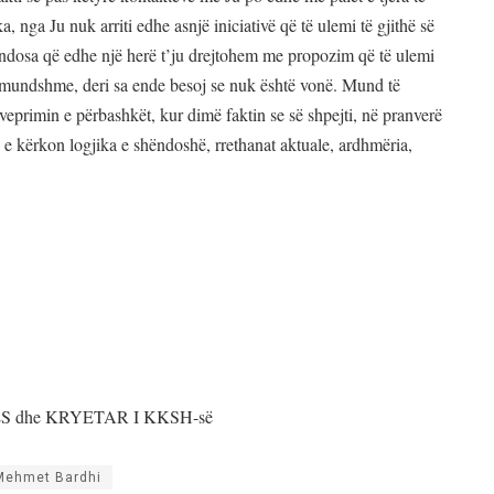
 nga Ju nuk arriti edhe asnjë iniciativë që të ulemi të gjithë së
ndosa që edhe një herë t’ju drejtohem me propozim që të ulemi
e mundshme, deri sa ende besoj se nuk është vonë. Mund të
rimin e përbashkët, kur dimë faktin se së shpejti, në pranverë
 e kërkon logjika e shëndoshë, rrethanat aktuale, ardhmëria,
RCËS dhe KRYETAR I KKSH-së
Mehmet Bardhi