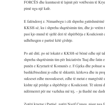
FORCËS dhe kumtuesit të lajmit për votëbesim të Kryet
pimë nga një kafe.
E falënderoj z. Nimanbegu i cili shprehu gatitshmërin
KKSH-së, ku i shpreha shqetësimin tim, dhe jo vetëm ti
pasi kjo mund të sjellë deri të shpërbërja e Koalicioni
udhëheqjen e partisë këtë çështje.
Po atë ditë, po në lokalet e KKSH-së bëmë edhe një tak
shpreha shqetësimin tim për Iniciativën Tuaj dhe fatin e 
punën e Kryetarit të Komunës z. F.Gjeka dhe pohuat se e
bashkëbisedimi jo edhe të shkurtër, kërkova dhe iu pro
sukseset edhe mossukseset, edhe të metat e mangësitë e
kishte një prishje a shpërbërje e Koalicionit. Të ulemi
ndërmerret për me vazhdua më tej, – ju thashë me dasham
Zotëri kryetar i Partisë, zotëri Nazif Cungu, nisur nga 