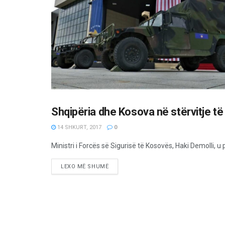
Shqipëria dhe Kosova në stërvitje t
ETNIKE/RAJONI/BOTA
14 SHKURT, 2017
0
Ministri i Forcës së Sigurisë të Kosovës, Haki Demolli, u 
LEXO MË SHUMË