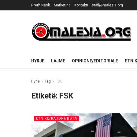
Rreth Nesh
Marketing
Kontakti
stafi@malesia.org
HYRJE
LAJME
OPINIONE/EDITORIALE
ETNI
Hyrje
Tag
FSK
Etiketë:
FSK
ETNIKE/RAJONI/BOTA