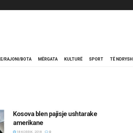
KE/RAJONI/BOTA
MËRGATA
KULTURË
SPORT
TË NDRYS
Kosova blen pajisje ushtarake
amerikane
18 KORRIK, 2018
0