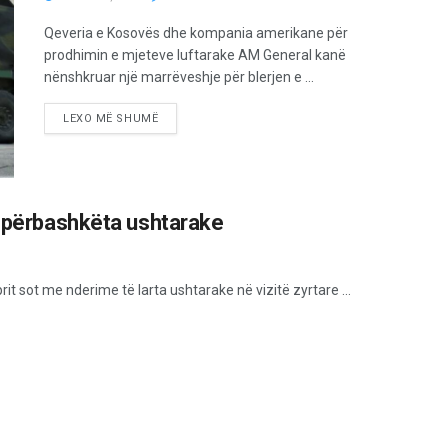
Qeveria e Kosovës dhe kompania amerikane për
prodhimin e mjeteve luftarake AM General kanë
nënshkruar një marrëveshje për blerjen e ...
LEXO MË SHUMË
ë përbashkëta ushtarake
prit sot me nderime të larta ushtarake në vizitë zyrtare ...