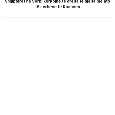
Shqiptarët në Serbi kërkojnë të drejta të njëjta me ato
të serbëve të Kosovës