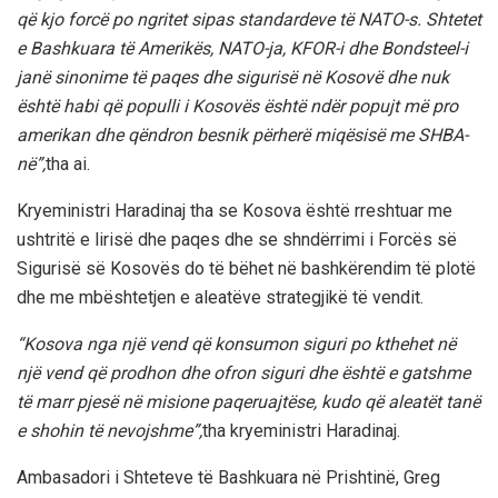
që kjo forcë po ngritet sipas standardeve të NATO-s. Shtetet
e Bashkuara të Amerikës, NATO-ja, KFOR-i dhe Bondsteel-i
janë sinonime të paqes dhe sigurisë në Kosovë dhe nuk
është habi që populli i Kosovës është ndër popujt më pro
amerikan dhe qëndron besnik përherë miqësisë me SHBA-
në”,
tha ai.
Kryeministri Haradinaj tha se Kosova është rreshtuar me
ushtritë e lirisë dhe paqes dhe se shndërrimi i Forcës së
Sigurisë së Kosovës do të bëhet në bashkërendim të plotë
dhe me mbështetjen e aleatëve strategjikë të vendit.
“Kosova nga një vend që konsumon siguri po kthehet në
një vend që prodhon dhe ofron siguri dhe është e gatshme
të marr pjesë në misione paqeruajtëse, kudo që aleatët tanë
e shohin të nevojshme”,
tha kryeministri Haradinaj.
Ambasadori i Shteteve të Bashkuara në Prishtinë, Greg