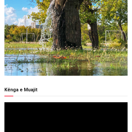
Kënga e Muajit