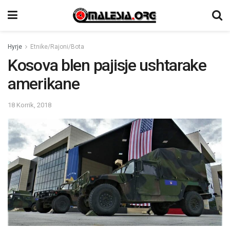
Hyrje
Etnike/Rajoni/Bota
Kosova blen pajisje ushtarake
amerikane
18 Korrik, 2018