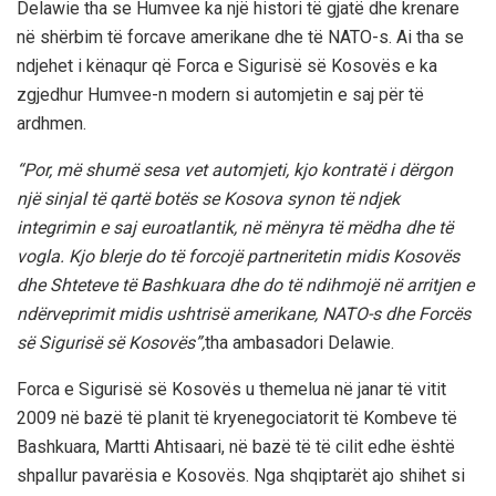
Delawie tha se Humvee ka një histori të gjatë dhe krenare
në shërbim të forcave amerikane dhe të NATO-s. Ai tha se
ndjehet i kënaqur që Forca e Sigurisë së Kosovës e ka
zgjedhur Humvee-n modern si automjetin e saj për të
ardhmen.
“Por, më shumë sesa vet automjeti, kjo kontratë i dërgon
një sinjal të qartë botës se Kosova synon të ndjek
integrimin e saj euroatlantik, në mënyra të mëdha dhe të
vogla. Kjo blerje do të forcojë partneritetin midis Kosovës
dhe Shteteve të Bashkuara dhe do të ndihmojë në arritjen e
ndërveprimit midis ushtrisë amerikane, NATO-s dhe Forcës
së Sigurisë së Kosovës”,
tha ambasadori Delawie.
Forca e Sigurisë së Kosovës u themelua në janar të vitit
2009 në bazë të planit të kryenegociatorit të Kombeve të
Bashkuara, Martti Ahtisaari, në bazë të të cilit edhe është
shpallur pavarësia e Kosovës. Nga shqiptarët ajo shihet si