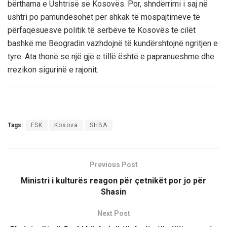
bërthama e Ushtrisë së Kosovës. Por, shndërrimi i saj në
ushtri po pamundësohet për shkak të mospajtimeve të
përfaqësuesve politik të serbëve të Kosovës të cilët
bashkë me Beogradin vazhdojnë të kundërshtojnë ngritjen e
tyre. Ata thonë se një gjë e tillë është e papranueshme dhe
rrezikon sigurinë e rajonit.
Tags:
FSK
Kosova
SHBA
Previous Post
Ministri i kulturës reagon për çetnikët por jo për
Shasin
Next Post