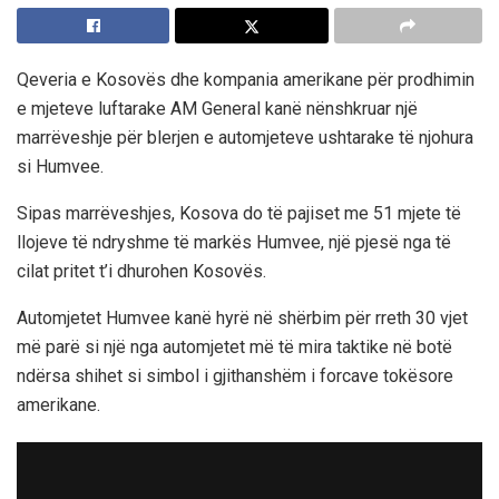
Qeveria e Kosovës dhe kompania amerikane për prodhimin
e mjeteve luftarake AM General kanë nënshkruar një
marrëveshje për blerjen e automjeteve ushtarake të njohura
si Humvee.
Sipas marrëveshjes, Kosova do të pajiset me 51 mjete të
llojeve të ndryshme të markës Humvee, një pjesë nga të
cilat pritet t’i dhurohen Kosovës.
Automjetet Humvee kanë hyrë në shërbim për rreth 30 vjet
më parë si një nga automjetet më të mira taktike në botë
ndërsa shihet si simbol i gjithanshëm i forcave tokësore
amerikane.