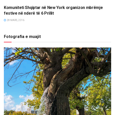
Komuniteti Shqiptar në New York organizon mbrëmje
MËRGATA
festive në nderë të 6 Prillit
28 MARS, 2016
Fotografia e muajit