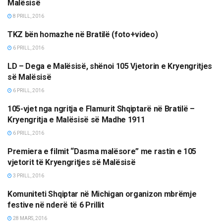
Malësisë
8 PRILL, 2016
TKZ bën homazhe në Bratilë (foto+video)
LAJME
6 PRILL, 2016
LD – Dega e Malësisë, shënoi 105 Vjetorin e Kryengritjes
LAJME
së Malësisë
6 PRILL, 2016
105-vjet nga ngritja e Flamurit Shqiptarë në Bratilë –
OPINIONE/EDITORIALE
Kryengritja e Malësisë së Madhe 1911
6 PRILL, 2016
Premiera e filmit “Dasma malësore” me rastin e 105
KULTURË
vjetorit të Kryengritjes së Malësisë
3 PRILL, 2016
Komuniteti Shqiptar në Michigan organizon mbrëmje
MËRGATA
festive në nderë të 6 Prillit
28 MARS, 2016