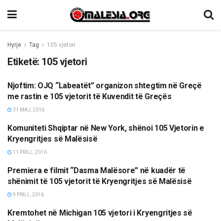
Hyrje
Tag
105 vjetori
Etiketë:
105 vjetori
Njoftim: OJQ “Labeatët” organizon shtegtim në Greçë
TË NDRYSHME
me rastin e 105 vjetorit të Kuvendit të Greçës
31 MAJ, 2016
Komuniteti Shqiptar në New York, shënoi 105 Vjetorin e
MËRGATA
Kryengritjes së Malësisë
11 PRILL, 2016
Premiera e filmit “Dasma Malësore” në kuadër të
KULTURË
shënimit të 105 vjetorit të Kryengritjes së Malësisë
9 PRILL, 2016
Kremtohet në Michigan 105 vjetori i Kryengritjes së
MËRGATA