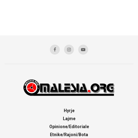
Hyrje
Lajme
Opinione/Editoriale
Etnike/Rajoni/Bota