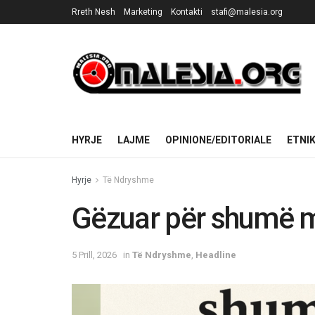
Rreth Nesh
Marketing
Kontakti
stafi@malesia.org
HYRJE
LAJME
OPINIONE/EDITORIALE
ETNI
Hyrje
Të Ndryshme
Gëzuar për shumë m
5 Prill, 2026
in
Të Ndryshme
,
Headline