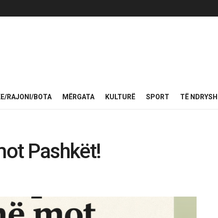
KE/RAJONI/BOTA
MËRGATA
KULTURË
SPORT
TË NDRYS
ot Pashkët!