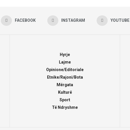
FACEBOOK
INSTAGRAM
YOUTUBE
Hyrje
Lajme
Opinione/Editoriale
Etnike/Rajoni/Bota
Mërgata
Kulturë
Sport
Të Ndryshme