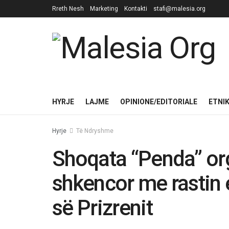
Rreth Nesh
Marketing
Kontakti
stafi@malesia.org
HYRJE
LAJME
OPINIONE/EDITORIALE
ETNI
Hyrje
Të Ndryshme
Shoqata “Penda” o
shkencor me rastin e
së Prizrenit