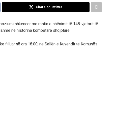
Share on Twitter
poziumi shkencor me rastin e shënimit të 148-vjetorit të
ësishme në historinë kombëtare shqiptare.
uke filluar në
ora 18:00
, në
Sallën e Kuvendit të Komunës