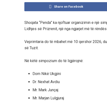
Share on Facebook
Shoqata “Penda” ka njoftuar organizimin e një sim
Lidhjes së Prizrenit, një nga ngjarjet më të rënd
Veprimtaria do të mbahet më
10 qershor 2026
, d
së Tuzit
.
Në këtë simpozium do të ligjërojnë:
Dom Nikë Ukgjini
Dr. Nexhat Avdiu
Mr. Mark Junçaj
Mr. Marjan Lulgjuraj