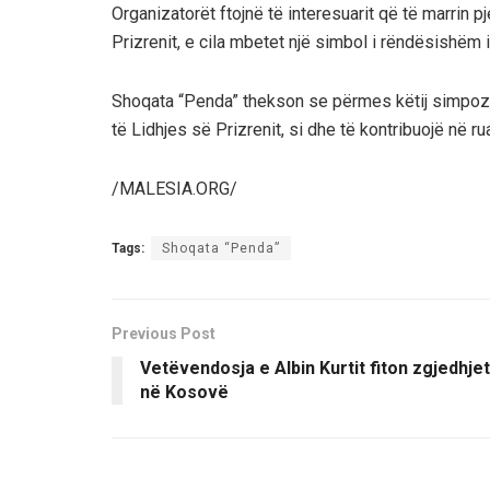
Organizatorët ftojnë të interesuarit që të marrin 
Prizrenit, e cila mbetet një simbol i rëndësishëm 
Shoqata “Penda” thekson se përmes këtij simpoziu
të Lidhjes së Prizrenit, si dhe të kontribuojë në
/MALESIA.ORG/
Tags:
Shoqata “Penda”
Previous Post
Vetëvendosja e Albin Kurtit fiton zgjedhjet
në Kosovë