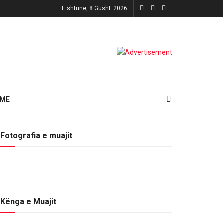
E shtunë, 8 Gusht, 2026
HME
Fotografia e muajit
Kënga e Muajit