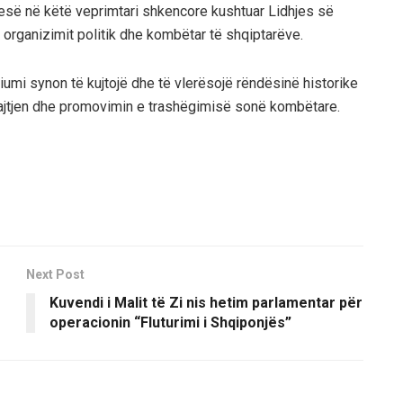
pjesë në këtë veprimtari shkencore kushtuar Lidhjes së
i organizimit politik dhe kombëtar të shqiptarëve.
mi synon të kujtojë dhe të vlerësojë rëndësinë historike
 ruajtjen dhe promovimin e trashëgimisë sonë kombëtare.
Next Post
Kuvendi i Malit të Zi nis hetim parlamentar për
operacionin “Fluturimi i Shqiponjës”