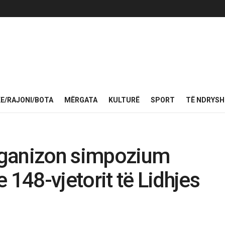
KE/RAJONI/BOTA
MËRGATA
KULTURË
SPORT
TË NDRYS
rganizon simpozium
 148-vjetorit të Lidhjes