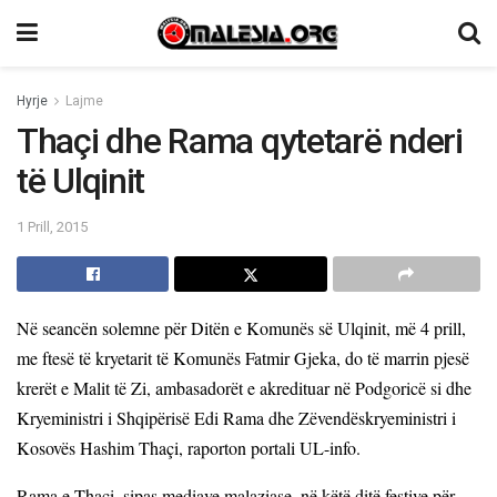
Hyrje
Lajme
Thaçi dhe Rama qytetarë nderi
të Ulqinit
1 Prill, 2015
Në seancën solemne për Ditën e Komunës së Ulqinit, më 4 prill,
me ftesë të kryetarit të Komunës Fatmir Gjeka, do të marrin pjesë
krerët e Malit të Zi, ambasadorët e akredituar në Podgoricë si dhe
Kryeministri i Shqipërisë Edi Rama dhe Zëvendëskryeministri i
Kosovës Hashim Thaçi, raporton portali UL-info.
Rama e Thaçi, sipas mediave malaziase, në këtë ditë festive për