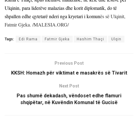
Ulqinin, para liderëve malazias dhe korit diplomatik, do të
shpallen edhe qytetarë nderi nga kryetari i komun
ës së Ulqinit,
Fatmir Gjeka. /MALESIA.ORG/
Tags:
Edi Rama
Fatmir Gjeka
Hashim Thaçi
Ulqin
Previous Post
KKSH: Homazh për viktimat e masakrës së Tivarit
Next Post
Pas shumë dekadash, vëndoset edhe flamuri
shqipëtar, në Kuvëndin Komunal të Gucisë