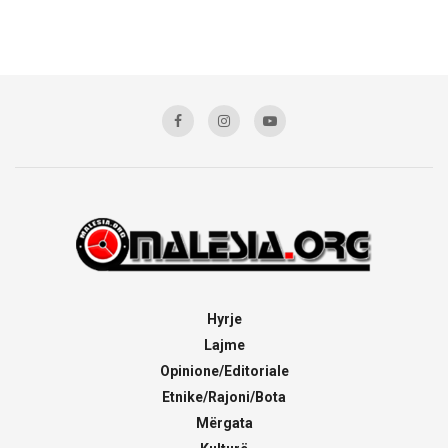
Hyrje
Lajme
Opinione/Editoriale
Etnike/Rajoni/Bota
Mërgata