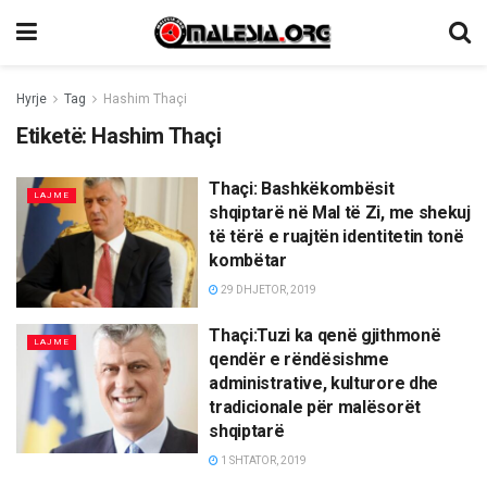
Hyrje
Tag
Hashim Thaçi
Etiketë:
Hashim Thaçi
Thaçi: Bashkëkombësit
LAJME
shqiptarë në Mal të Zi, me shekuj
të tërë e ruajtën identitetin tonë
kombëtar
29 DHJETOR, 2019
Thaçi:Tuzi ka qenë gjithmonë
LAJME
qendër e rëndësishme
administrative, kulturore dhe
tradicionale për malësorët
shqiptarë
1 SHTATOR, 2019