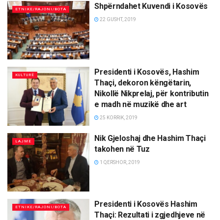
Shpërndahet Kuvendi i Kosovës
ETNIKE/RAJONI/BOTA
22 GUSHT, 2019
Presidenti i Kosovës, Hashim
KULTURË
Thaçi, dekoron këngëtarin,
Nikollë Nikprelaj, për kontributin
e madh në muzikë dhe art
25 KORRIK, 2019
Nik Gjeloshaj dhe Hashim Thaçi
LAJME
takohen në Tuz
1 QERSHOR, 2019
Presidenti i Kosovës Hashim
ETNIKE/RAJONI/BOTA
Thaçi: Rezultati i zgjedhjeve në