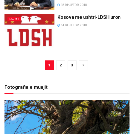
18 DHJETOR, 2018
Kosova me ushtri-LDSH uron
LAJME
14 DHJETOR, 2018
1
2
3
Fotografia e muajit