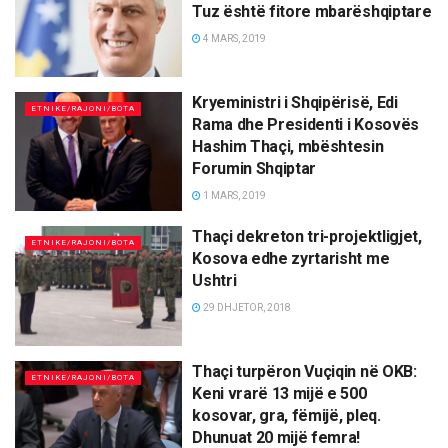
Tuz është fitore mbarëshqiptare
4 MARS, 2019
Kryeministri i Shqipërisë, Edi
ETNIKE/RAJONI/BOTA
Rama dhe Presidenti i Kosovës
Hashim Thaçi, mbështesin
Forumin Shqiptar
1 MARS, 2019
Thaçi dekreton tri-projektligjet,
ETNIKE/RAJONI/BOTA
Kosova edhe zyrtarisht me
Ushtri
29 DHJETOR, 2018
Thaçi turpëron Vuçiqin në OKB:
ETNIKE/RAJONI/BOTA
Keni vrarë 13 mijë e 500
kosovar, gra, fëmijë, pleq.
Dhunuat 20 mijë femra!