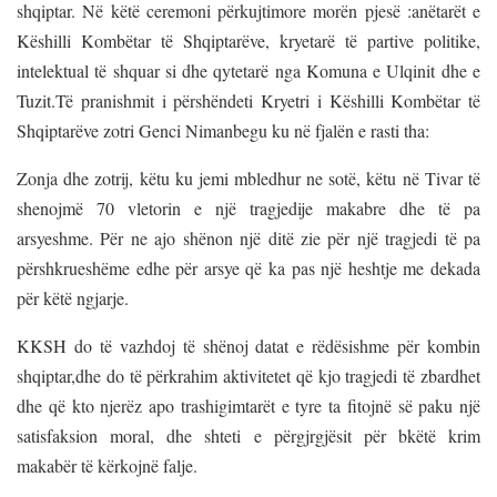
shqiptar. Në këtë ceremoni përkujtimore morën pjesë :anëtarët e
Këshilli Kombëtar të Shqiptarëve, kryetarë të partive politike,
intelektual të shquar si dhe qytetarë nga Komuna e Ulqinit dhe e
Tuzit.Të pranishmit i përshëndeti Kryetri i Këshilli Kombëtar të
Shqiptarëve zotri Genci Nimanbegu ku në fjalën e rasti tha:
Zonja dhe zotrij, këtu ku jemi mbledhur ne sotë, këtu në Tivar të
shenojmë 70 vletorin e një tragjedije makabre dhe të pa
arsyeshme. Për ne ajo shënon një ditë zie për një tragjedi të pa
përshkrueshëme edhe për arsye që ka pas një heshtje me dekada
për këtë ngjarje.
KKSH do të vazhdoj të shënoj datat e rëdësishme për kombin
shqiptar,dhe do të përkrahim aktivitetet që kjo tragjedi të zbardhet
dhe që kto njerëz apo trashigimtarët e tyre ta fitojnë së paku një
satisfaksion moral, dhe shteti e përgjrgjësit për bkëtë krim
makabër të kërkojnë falje.