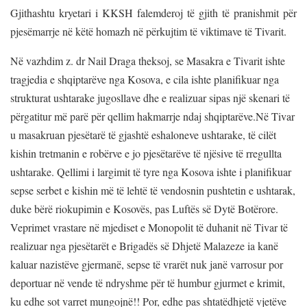
Gjithashtu kryetari i KKSH falemderoj të gjith të pranishmit për
pjesëmarrje në këtë homazh në përkujtim të viktimave të Tivarit.
Në vazhdim z. dr Nail Draga theksoj, se Masakra e Tivarit ishte
tragjedia e shqiptarëve nga Kosova, e cila ishte planifikuar nga
strukturat ushtarake jugosllave dhe e realizuar sipas një skenari të
përgatitur më parë për qellim hakmarrje ndaj shqiptarëve.
Në Tivar
u masakruan pjesëtarë të gjashtë eshaloneve ushtarake, të cilët
kishin tretmanin e robërve e jo pjesëtarëve të njësive të rregullta
ushtarake. Qellimi i largimit të tyre nga Kosova ishte i planifikuar
sepse serbet e kishin më të lehtë të vendosnin pushtetin e ushtarak,
duke bërë riokupimin e Kosovës, pas Luftës së Dytë Botërore.
Veprimet vrastare në mjediset e Monopolit të duhanit në Tivar të
realizuar nga pjesëtarët e Brigadës së Dhjetë Malazeze ia kanë
kaluar nazistëve gjermanë, sepse të vrarët nuk janë varrosur por
deportuar në vende të ndryshme për të humbur gjurmet e krimit,
ku edhe sot varret mungojnë!! Por, edhe pas shtatëdhjetë vjetëve