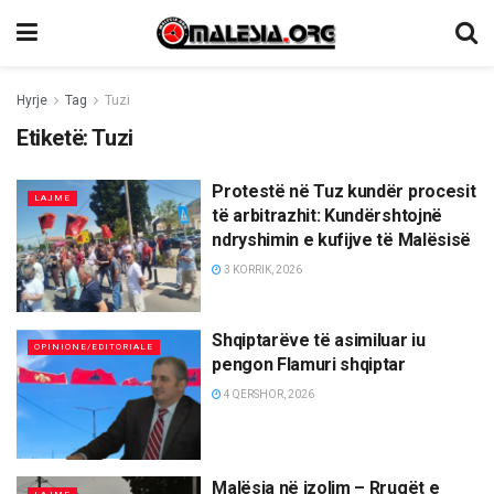
Hyrje
Tag
Tuzi
Etiketë:
Tuzi
Protestë në Tuz kundër procesit
LAJME
të arbitrazhit: Kundërshtojnë
ndryshimin e kufijve të Malësisë
3 KORRIK, 2026
Shqiptarëve të asimiluar iu
OPINIONE/EDITORIALE
pengon Flamuri shqiptar
4 QERSHOR, 2026
Malësia në izolim – Rrugët e