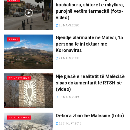
LAJME
boshatisura, shitoret e mbyllura,
punojnë vetëm farmacitë (foto-
video)
25 MARS, 2020
Gjendje alarmante në Malësi, 15
LAJME
persona të infektuar me
Koronavirus
24 MARS, 2020
Një pjesë e realitetit të Malësisë
TË NDRYSHME
sipas dokumentarit të RTSH-së
(video)
13 MARS, 2019
Dëbora zbardhë Malësinë (foto)
TË NDRYSHME
28 SHKURT, 2018