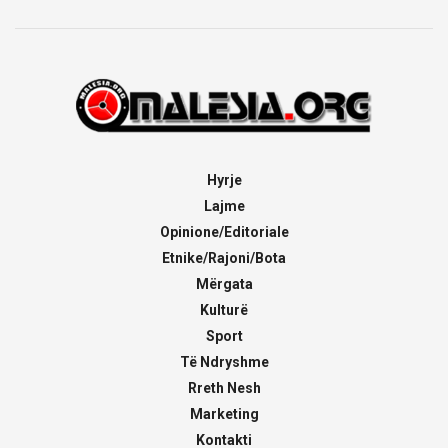
Hyrje
Lajme
Opinione/Editoriale
Etnike/Rajoni/Bota
Mërgata
Kulturë
Sport
Të Ndryshme
Rreth Nesh
Marketing
Kontakti