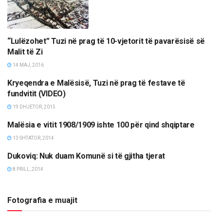
“Lulëzohet” Tuzi në prag të 10-vjetorit të pavarësisë së
LAJME
Malit të Zi
14 MAJ, 2016
Kryeqendra e Malësisë, Tuzi në prag të festave të
TË NDRYSHME
fundvitit (VIDEO)
19 DHJETOR, 2015
Malësia e vitit 1908/1909 ishte 100 për qind shqiptare
LAJME
13 SHTATOR, 2014
Dukoviq: Nuk duam Komunë si të gjitha tjerat
LAJME
8 PRILL, 2014
Fotografia e muajit