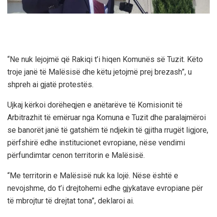
“Ne nuk lejojmë që Rakiqi t’i hiqen Komunës së Tuzit. Këto
troje janë të Malësisë dhe këtu jetojmë prej brezash”, u
shpreh ai gjatë protestës.
Ujkaj kërkoi dorëheqjen e anëtarëve të Komisionit të
Arbitrazhit të emëruar nga Komuna e Tuzit dhe paralajmëroi
se banorët janë të gatshëm të ndjekin të gjitha rrugët ligjore,
përfshirë edhe institucionet evropiane, nëse vendimi
përfundimtar cenon territorin e Malësisë.
“Me territorin e Malësisë nuk ka lojë. Nëse është e
nevojshme, do t’i drejtohemi edhe gjykatave evropiane për
të mbrojtur të drejtat tona”, deklaroi ai.