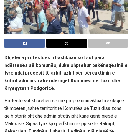
Dhjetëra protestues u bashkuan sot sot para
ndërtesës së komunës, duke shprehur pakënaqësinë e
tyre ndaj procesit të arbitrazhit për përcaktimin e
kufirit administrativ ndërmjet Komunës së Tuzit dhe
Kryeqytetit Podgoricë.
Protestuesit shprehen se me propozimin aktual rrezikojnë
të mbeten jashtë territorit të Komunës së Tuzit disa zona
që historikisht dhe administrativisht kanë qenë pjesë e
Malësisë. Sipas tyre, kjo përfshin një pjesë të
Rakiqit,
Kakarriqit, Fundnës, Luharit, Ledinës, një pjesë të