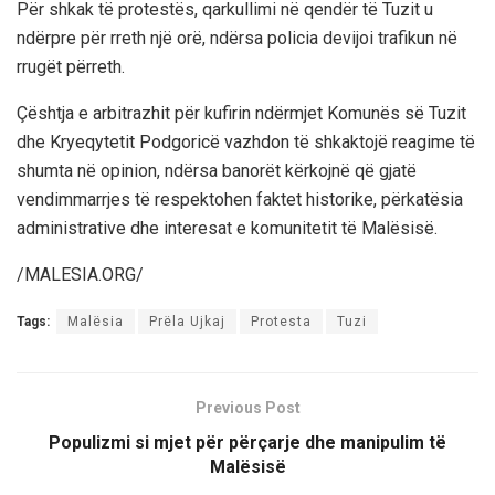
Për shkak të protestës, qarkullimi në qendër të Tuzit u
ndërpre për rreth një orë, ndërsa policia devijoi trafikun në
rrugët përreth.
Çështja e arbitrazhit për kufirin ndërmjet Komunës së Tuzit
dhe Kryeqytetit Podgoricë vazhdon të shkaktojë reagime të
shumta në opinion, ndërsa banorët kërkojnë që gjatë
vendimmarrjes të respektohen faktet historike, përkatësia
administrative dhe interesat e komunitetit të Malësisë.
/MALESIA.ORG/
Tags:
Malësia
Prëla Ujkaj
Protesta
Tuzi
Previous Post
Populizmi si mjet për përçarje dhe manipulim të
Malësisë