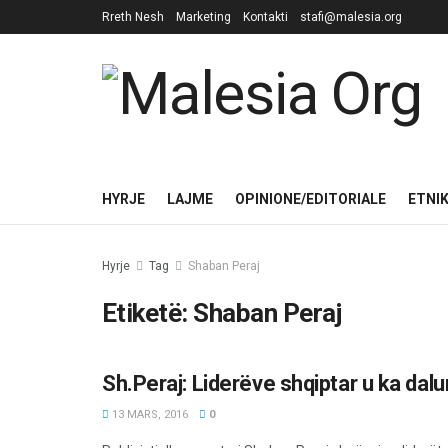
Rreth Nesh
Marketing
Kontakti
stafi@malesia.org
HYRJE
LAJME
OPINIONE/EDITORIALE
ETNI
Hyrje
Tag
Shaban Peraj
Etiketë:
Shaban Peraj
Sh.Peraj: Liderëve shqiptar u ka dalu
LAJME
13 MARS, 2016
0