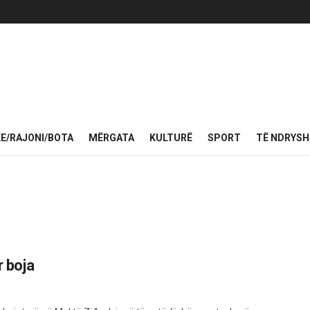
KE/RAJONI/BOTA
MËRGATA
KULTURË
SPORT
TË NDRYS
r boja