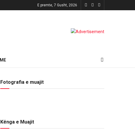
E premte, 7 Gusht, 2026
HME
Fotografia e muajit
Kënga e Muajit