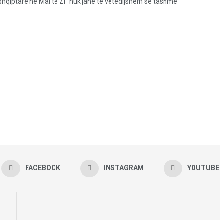
t shqiptarë në Mal të Zi “nuk janë të vetëdijshëm se tashmë
FACEBOOK
INSTAGRAM
YOUTUBE