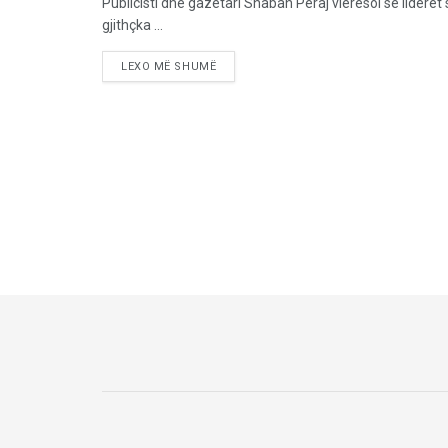
Publicisti dhe gazetari Shaban Peraj vlerësoi se liderë
gjithçka ...
LEXO MË SHUMË