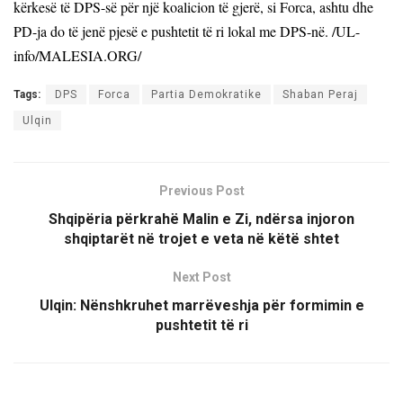
kërkesë të DPS-së për një koalicion të gjerë, si Forca, ashtu dhe
PD-ja do të jenë pjesë e pushtetit të ri lokal me DPS-në. /UL-
info/MALESIA.ORG/
Tags:
DPS
Forca
Partia Demokratike
Shaban Peraj
Ulqin
Previous Post
Shqipëria përkrahë Malin e Zi, ndërsa injoron
shqiptarët në trojet e veta në këtë shtet
Next Post
Ulqin: Nënshkruhet marrëveshja për formimin e
pushtetit të ri