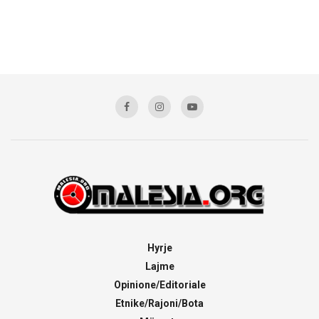
Hyrje
Lajme
Opinione/Editoriale
Etnike/Rajoni/Bota