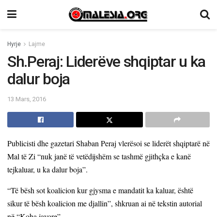
Hyrje
Lajme
Sh.Peraj: Liderëve shqiptar u ka
dalur boja
13 Mars, 2016
Publicisti dhe gazetari Shaban Peraj vlerësoi se liderët shqiptarë në
Mal të Zi “nuk janë të vetëdijshëm se tashmë gjithçka e kanë
tejkaluar, u ka dalur boja”.
“Të bësh sot koalicion kur gjysma e mandatit ka kaluar, është
sikur të bësh koalicion me djallin”, shkruan ai në tekstin autorial
në “Koha javore”.