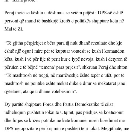
Peraj thotë se kështu u dëshmua se vetëm prijësi i
DPS
-së është
personi që mund të bashkojë krerët e politikës shqiptare këtu në
Mal të Zi.
“Të gjitha përpjekjet e bëra para tij nuk dhanë rezultate dhe kjo
është një ogur i mire për të kuptuar votuesit se kush i komandon
këta, kush i vë për fije të perit kur e lypë nevoja, kush i detyron të
përulen e të bëjnë ‘temena’ para prijësit”, shkruan Peraj dhe shton:
“Të mashtrosh në tregti, në marrëveshje është tepër e ulët, por të
mashtrosh në politikë është mëkat duke e ditur se mëkatarët janë
qytetarët, ata që u dhanë votëbesimin”.
Dy partitë shqiptare Forca dhe Partia Demokratike të cilat
udhëhiqnin pushtetin lokal të Ulqinit, pas prishjes së koalicionit
dhe futjes së krizës politike në këtë komunë, nisën bisedimet me
DPS-në opozitare për krijimin e pushteti të ri lokal. Megjithatë, me