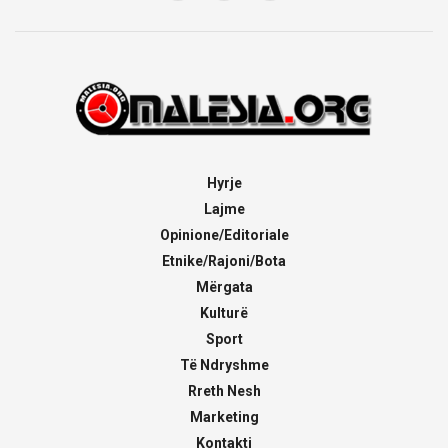
Hyrje
Lajme
Opinione/Editoriale
Etnike/Rajoni/Bota
Mërgata
Kulturë
Sport
Të Ndryshme
Rreth Nesh
Marketing
Kontakti