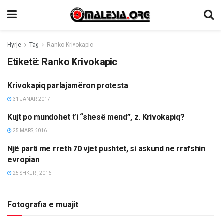
Hyrje
Tag
Ranko Krivokapic
Etiketë:
Ranko Krivokapic
Krivokapiq parlajamëron protesta
LAJME
31 JANAR, 2017
Kujt po mundohet t’i “shesë mend”, z. Krivokapiq?
OPINIONE/EDITORIALE
25 MARS, 2016
Një parti me rreth 70 vjet pushtet, si askund ne rrafshin
LAJME
evropian
25 SHKURT, 2016
Fotografia e muajit