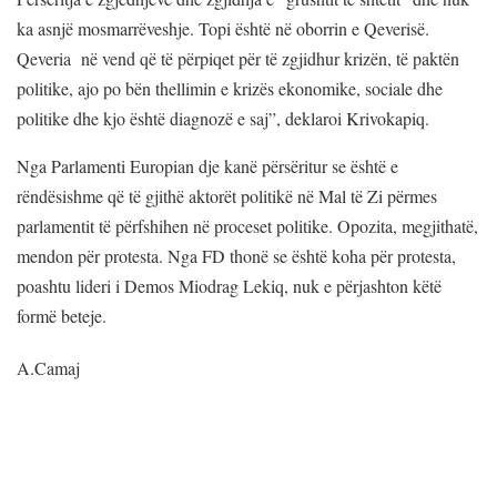
ka asnjë mosmarrëveshje. Topi është në oborrin e Qeverisë.
Qeveria në vend që të përpiqet për të zgjidhur krizën, të paktën
politike, ajo po bën thellimin e krizës ekonomike, sociale dhe
politike dhe kjo është diagnozë e saj”, deklaroi Krivokapiq.
Nga Parlamenti Europian dje kanë përsëritur se është e
rëndësishme që të gjithë aktorët politikë në Mal të Zi përmes
parlamentit të përfshihen në proceset politike. Opozita, megjithatë,
mendon për protesta. Nga FD thonë se është koha për protesta,
poashtu lideri i Demos Miodrag Lekiq, nuk e përjashton këtë
formë beteje.
A.Camaj