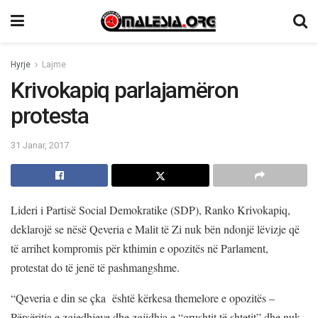
Hyrje
Lajme
Krivokapiq parlajamëron
protesta
31 Janar, 2017
Lideri i Partisë Social Demokratike (SDP), Ranko Krivokapiq,
deklarojë se nësë Qeveria e Malit të Zi nuk bën ndonjë lëvizje që
të arrihet kompromis për kthimin e opozitës në Parlament,
protestat do të jenë të pashmangshme.
“Qeveria e din se çka është kërkesa themelore e opozitës –
Përsëritja e zgjedhjeve dhe zgjidhja e “grushtit të shtetit” dhe nuk