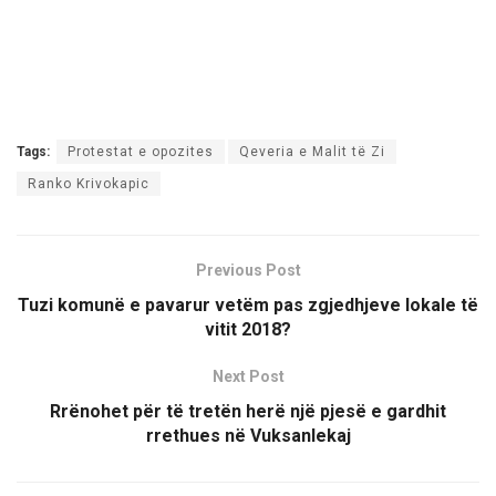
Tags:
Protestat e opozites
Qeveria e Malit të Zi
Ranko Krivokapic
Previous Post
Tuzi komunë e pavarur vetëm pas zgjedhjeve lokale të
vitit 2018?
Next Post
Rrënohet për të tretën herë një pjesë e gardhit
rrethues në Vuksanlekaj