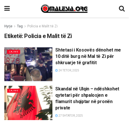
Hyrje
Tag
Policia e Malit të Zi
Etiketë:
Policia e Malit të Zi
Shtetasi i Kosovës dënohet me
LAJME
10 ditë burg në Mal të Zi për
shkruarje të grafitit
24 TETOR, 2025
Skandal në Ulqin – ndëshkohet
LAJME
qytetari për shpalosjen e
flamurit shqiptar në pronën
private
27 SHTATOR, 2025