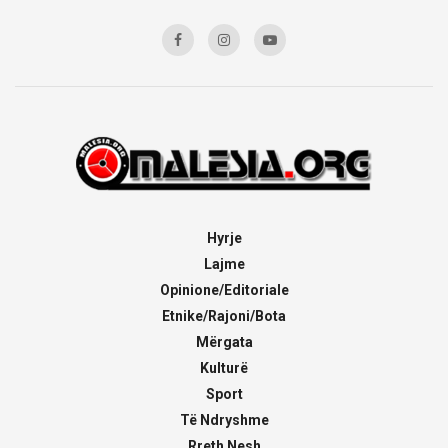
Hyrje
Lajme
Opinione/Editoriale
Etnike/Rajoni/Bota
Mërgata
Kulturë
Sport
Të Ndryshme
Rreth Nesh