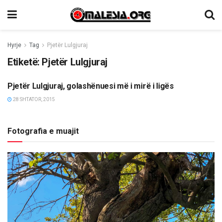
Hyrje
Tag
Pjetër Lulgjuraj
Etiketë:
Pjetër Lulgjuraj
Pjetër Lulgjuraj, golashënuesi më i mirë i ligës
SPORT
28 SHTATOR, 2015
Fotografia e muajit