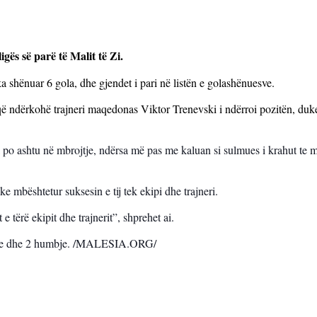
igës së parë të Malit të Zi.
 ka shënuar 6 gola, dhe gjendet i pari në listën e golashënuesve.
 që ndërkohë trajneri maqedonas Viktor Trenevski i ndërroi pozitën, duke 
ova po ashtu në mbrojtje, ndërsa më pas me kaluan si sulmues i krahut te 
e mbështetur suksesin e tij tek ekipi dhe trajneri.
e tërë ekipit dhe trajnerit”,
shprehet ai.
razime dhe 2 humbje. /MALESIA.ORG/