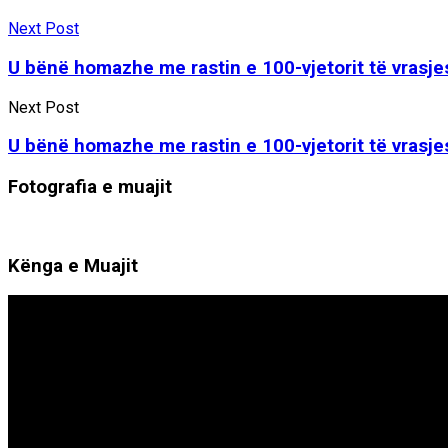
Next Post
U bënë homazhe me rastin e 100-vjetorit të vrasje
Next Post
U bënë homazhe me rastin e 100-vjetorit të vrasje
Fotografia e muajit
Kënga e Muajit