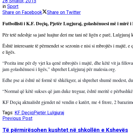
28 Shtator, 2015
in
Sport
Share on Facebook
Share on Twitter
Futbollisti i K.F. Deçiq, Pjetër Lugjuraj, golashënuesi më i mirë i l
Për tetë ndeshje sa janë luajtur deri me tani në ligën e parë, Lulgjuraj
Është interesante të përmendet se sezonin e nisi si mbrojtës i majtë, e
e ligës.
“Pozita ime për dy vjet ka qenë mbrojtës i majtë, dhe këtë vit ja fill
jam golashënuesi i ligës,” shprehet Lulgjuraj për malesia.org.
Edhe pse ai
është në formë të shkëlqyer, ai shprehet shumë modest, duk
“
Normal që këtë sukses që jam duke treguar, është meritë e përbashkët 
KF De
çiq aktualisht gjendet në vendin e katërt, me 4 fitore, 2 ba
Tags:
KF Deçiq
Pjetër Lulgjuraj
Previous Post
Të përmirësohen kushtet në shkollën e Kshevës