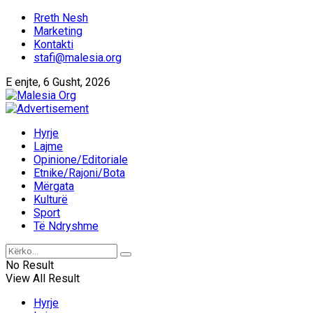
Rreth Nesh
Marketing
Kontakti
stafi@malesia.org
E enjte, 6 Gusht, 2026
Hyrje
Lajme
Opinione/Editoriale
Etnike/Rajoni/Bota
Mërgata
Kulturë
Sport
Të Ndryshme
No Result
View All Result
Hyrje