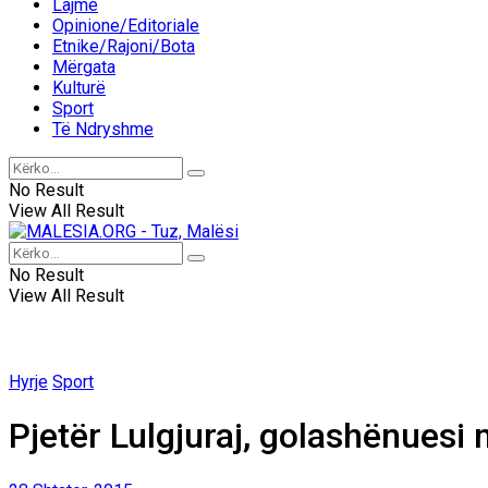
Lajme
Opinione/Editoriale
Etnike/Rajoni/Bota
Mërgata
Kulturë
Sport
Të Ndryshme
No Result
View All Result
No Result
View All Result
Hyrje
Sport
Pjetër Lulgjuraj, golashënuesi m