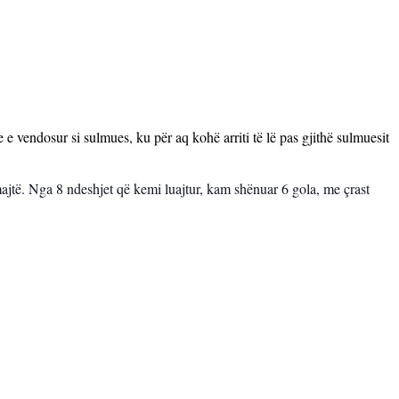
e vendosur si sulmues, ku për aq kohë arriti të lë pas gjithë sulmuesit
majtë. Nga 8 ndeshjet që kemi luajtur, kam shënuar 6 gola, me çrast