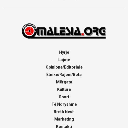
Hyrje
Lajme
Opinione/Editoriale
Etnike/Rajoni/Bota
Mërgata
Kulturë
Sport
Të Ndryshme
Rreth Nesh
Marketing
Kontakti