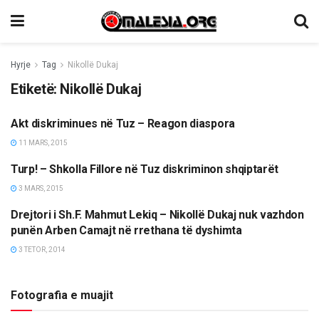
Hyrje
Tag
Nikollë Dukaj
Etiketë:
Nikollë Dukaj
Akt diskriminues në Tuz – Reagon diaspora
LAJME
11 MARS, 2015
Turp! – Shkolla Fillore në Tuz diskriminon shqiptarët
LAJME
3 MARS, 2015
Drejtori i Sh.F. Mahmut Lekiq – Nikollë Dukaj nuk vazhdon
OPINIONE/EDITORIALE
punën Arben Camajt në rrethana të dyshimta
3 TETOR, 2014
Fotografia e muajit