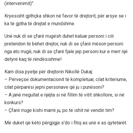
(intervenimit)”.
Kryesisht gjithçka shkon në favor të drejtorit, për arsye se i
ka të gjitha të drejtat e mundshme.
Unë nuk di se çfarë rrugësh duhet kaluar personi i cili
pretendon të bëhet drejtor, nuk di se çfarë mëson personi
nga ato rrugë, nuk di se çfarë fjale jep personi kur e merr një
detyrë kaq të rëndësishme!
Kam disa pyetje për drejtorin Nikollë Dukaj:
– Përveçse dokumentacionit të kompletuar, cilat kriteriume,
cilat përparësi jepni personave që ju i punësoni?
– A janë rregullat e njëjta si në fillim të vitit shkollore, si në
konkurs?
– Çfarë rruge kishi marrë ju, po të ishit në vendin tim?
Më duket që këto përgjigje s’do i fitoj as unë e as qytetarët.