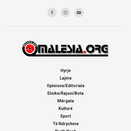
Hyrje
Lajme
Opinione/Editoriale
Etnike/Rajoni/Bota
Mërgata
Kulturë
Sport
Të Ndryshme