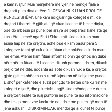
e kam ruajtur. Mua menjëherë më vjen në mendje fjala e
drejtorit para disa ditëve: “LICENCA NUK LUAN RROL TË
RËNDËSISHËM”. Unë kam ndigjuar nga kolegët e mi, që
drejtori i thërret të gjith ata që skan licencë të bëjnë diçka,
ose do mbesin pa punë, per arsye se perparësi kanë ata që
kan këtë licencë nga Enti i Shkollimit. Unë nuk kam marr
asnjë hap në atë drejtim, edhe pse e kam pasur para 5
kolegëve të mi që nuk e kan fituar dhe askënd nuk do marr
me emër. Atëher kam fituar informacionin që çmos jan duke
bërë për ta fituar atë Licencë, dikush përmes lidhjes, dikush
prej ditët në ditë, ndoshta as sotë dikush nuk e ka, e drejtori
gjate gjithë kohës mua nuk më lajmëron në lidhje me punën.
E shof per kafenetë e Tuzit per çdo të tretën ditë ku rrin me
kolegët e tjerë, dhe pikërisht asgjë. Unë mëndoj se e drejta
e drejtorit është të ruaj puntorin në punë, të jap informacione
dhe të jap mesazhe konkrete në lidhje me punën, që mos të
jenë askush i DISKRIMINUAR, mendoj që ai duhet të punoj