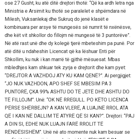
ose 27 Gusht, ku atë ditë drejtori thotë: “Që ka ardh letra nga
Ministria e Arsimit ku thotë se paralelet e shpërndara në
Milesh, Vuksanlekaj dhe Sukruq do jenë klasët e
kombinuara per arsye të mungesës së numrit të nxënësve,
dhe kët vit shkollor do fillojm në mungesë të 3 puntorëve”.
Në atë rast unë dhe dy kolegë tjerë mbeteshim pa punë. Por
atë ditë u ndaheshin Licencat që ka lëshuar Enti për
Shkollim, ku nuk i kan marrë të gjithë mësuesat. Mbas
mbledhjes kam shkuar tek zyrja e drejtorit dhe kam pyet:
“DREJTOR A VAZHDOJ ATY KU KAM QENË?”. Ai pergjigjet:
“JO NUK VAZHDON, APO SHEF SE MBESIM PA 3
PUNTORË, ÇKA 99% ASHTU DO TË JETË DHE ASHTU DO
TË FILLOJM”. Unë: “OK NË RREGULL. PO KËTO LICENCA
PËRSE SHËRBEJN? A KAN VLERË, A LUAJNË RROL ATA
QË I KAN NË DALLIM TË ATYRË QË SI KAN?”. Drejtori: “PAJ
A DIN SI, EDHE NUK LUAJN FARË RROLIT TË
RËNDËSISHËM”. Unë në ato momente nuk kam besuar se