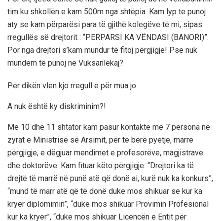
tim ku shkollën e kam 500m nga shtëpia. Kam lyp te punoj
aty se kam përparësi para të gjithë kolegëve të mi, sipas
rregullës së drejtorit : “PERPARSI KA VËNDASI (BANORI)”.
Por nga drejtori s’kam mundur të fitoj përgjigje! Pse nuk
mundem të punoj në Vuksanlekaj?
Për dikën vlen kjo rregull e për mua jo.
A nuk është ky diskriminim?!
Me 10 dhe 11 shtator kam pasur kontakte me 7 persona në
zyrat e Ministrisë së Arsimit, për të bërë pyetje, marrë
përgjigje, e dëgjuar mendimet e profesorëve, magjistrave
dhe doktorëve. Kam fituar këto përgjigje: “Drejtori ka të
drejtë të marrë në punë atë që donë ai, kurë nuk ka konkurs”,
“mund të marr atë që të donë duke mos shikuar se kur ka
kryer diplomimin”, “duke mos shikuar Provimin Profesional
kur ka kryer”, “duke mos shikuar Licencën e Entit për