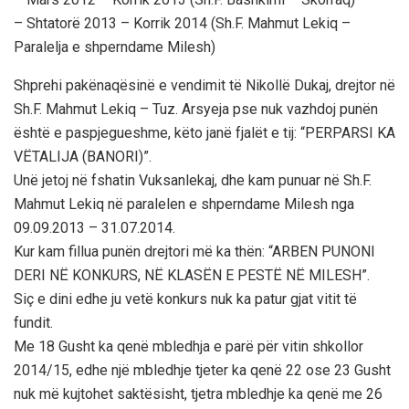
– Shtatorë 2013 – Korrik 2014 (Sh.F. Mahmut Lekiq –
Paralelja e shperndame Milesh)
Shprehi pakënaqësinë e vendimit të Nikollë Dukaj, drejtor në
Sh.F. Mahmut Lekiq – Tuz. Arsyeja pse nuk vazhdoj punën
është e paspjegueshme, këto janë fjalët e tij: “PERPARSI KA
VËTALIJA (BANORI)”.
Unë jetoj në fshatin Vuksanlekaj, dhe kam punuar në Sh.F.
Mahmut Lekiq në paralelen e shperndame Milesh nga
09.09.2013 – 31.07.2014.
Kur kam fillua punën drejtori më ka thën: “ARBEN PUNONI
DERI NË KONKURS, NË KLASËN E PESTË NË MILESH”.
Siç e dini edhe ju vetë konkurs nuk ka patur gjat vitit të
fundit.
Me 18 Gusht ka qenë mbledhja e parë për vitin shkollor
2014/15, edhe një mbledhje tjeter ka qenë 22 ose 23 Gusht
nuk më kujtohet saktësisht, tjetra mbledhje ka qenë me 26