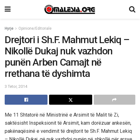
Hyrje
Opinione/Editoriale
Drejtori i Sh.F. Mahmut Lekiq –
Nikollë Dukaj nuk vazhdon
punën Arben Camajt në
rrethana të dyshimta
3 Tetor, 2014
Me 11 Shtatorë në Ministrinë e Arsimit të Malit të Zi,
saktësisht Inspeksionit të Arsimit, kam dorëzuar ankesën,
pakënaqësinë e vendimit të drejtorit te Sh.F. Mahmut Lekiq
– Nikollë Dukaj, që nuk vazhdoj punën në shkollë për arsye