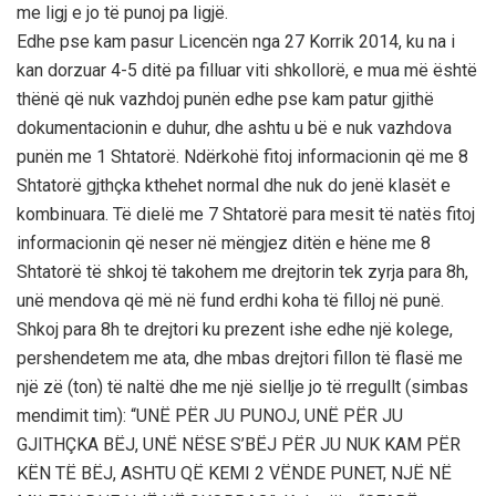
me ligj e jo të punoj pa ligjë.
Edhe pse kam pasur Licencën nga 27 Korrik 2014, ku na i
kan dorzuar 4-5 ditë pa filluar viti shkollorë, e mua më është
thënë që nuk vazhdoj punën edhe pse kam patur gjithë
dokumentacionin e duhur, dhe ashtu u bë e nuk vazhdova
punën me 1 Shtatorë. Ndërkohë fitoj informacionin që me 8
Shtatorë gjthçka kthehet normal dhe nuk do jenë klasët e
kombinuara. Të dielë me 7 Shtatorë para mesit të natës fitoj
informacionin që neser në mëngjez ditën e hëne me 8
Shtatorë të shkoj të takohem me drejtorin tek zyrja para 8h,
unë mendova që më në fund erdhi koha të filloj në punë.
Shkoj para 8h te drejtori ku prezent ishe edhe një kolege,
pershendetem me ata, dhe mbas drejtori fillon të flasë me
një zë (ton) të naltë dhe me një siellje jo të rregullt (simbas
mendimit tim): “UNË PËR JU PUNOJ, UNË PËR JU
GJITHÇKA BËJ, UNË NËSE S’BËJ PËR JU NUK KAM PËR
KËN TË BËJ, ASHTU QË KEMI 2 VËNDE PUNET, NJË NË