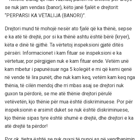
se nuk jam vendas (banor), këto janë fjalët e drejtorit:
“PERPARSI KA VËTALIJA (BANORI)”.
Drejtori mund të mohojë nesër ato fjalë që ka thënë, sepse
e ka atë të drejtë, por si ka thënë ashtu është bërë (kryer),
këta e dinë të gjithë. Ta vërtetoj inspeksioni gjatë ditës
përsëri. Informacionet i kam fituar se inspeksioni e ka
vërtetuar, por përgjigjen nuk e kam fituar ende. Vetëm unë
kam mbetur i papunësuar nga 5 kolegët e mi që kemi qenë
në vende të lira punët, dhe nuk kam keq, vetëm kam keq nga
thënia, të cilën mendoj dhe rri mbas asaj se drejtori nuk
guxon ta përdorë, se me atë thënie drejtori përulë
vetëvetën, kjo thënie për mua është diskriminuese. Por për
inspeksionin e arsimit duket se nuk është diskriminuese,
kjo thënie sipas tyre është shumë e drejtë, dhe drejtori e ka
atë drejtë ta përdor!
Por ok, tjetra është se nuk guxoj të punoj as në vendbanimin