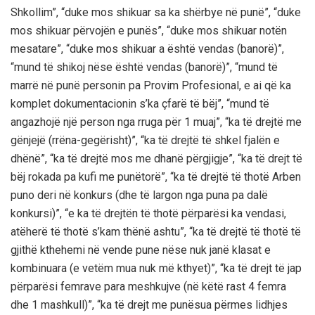
Shkollim”, “duke mos shikuar sa ka shërbye në punë”, “duke
mos shikuar përvojën e punës”, “duke mos shikuar notën
mesatare”, “duke mos shikuar a është vendas (banorë)”,
“mund të shikoj nëse është vendas (banorë)”, “mund të
marrë në punë personin pa Provim Profesional, e ai që ka
komplet dokumentacionin s’ka çfarë të bëj”, “mund të
angazhojë një person nga rruga për 1 muaj”, “ka të drejtë me
gënjejë (rrëna-gegërisht)”, “ka të drejtë të shkel fjalën e
dhënë”, “ka të drejtë mos me dhanë përgjigje”, “ka të drejt të
bëj rokada pa kufi me punëtorë”, “ka të drejtë të thotë Arben
puno deri në konkurs (dhe të largon nga puna pa dalë
konkursi)”, “e ka të drejtën të thotë përparësi ka vendasi,
atëherë të thotë s’kam thënë ashtu”, “ka të drejtë të thotë të
gjithë kthehemi në vende pune nëse nuk janë klasat e
kombinuara (e vetëm mua nuk më kthyet)”, “ka të drejt të jap
përparësi femrave para meshkujve (në këtë rast 4 femra
dhe 1 mashkull)”, “ka të drejt me punësua përmes lidhjes