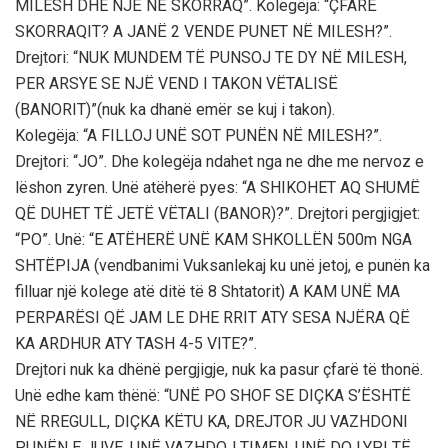
MILESH DHE NJË NË SKORRAQ”. Kolegëja: “ÇFARË
SKORRAQIT? A JANË 2 VENDE PUNET NË MILESH?”.
Drejtori: “NUK MUNDEM TË PUNSOJ TE DY NË MILESH,
PER ARSYE SE NJË VEND I TAKON VËTALISË
(BANORIT)”(nuk ka dhanë emër se kuj i takon).
Kolegëja: “A FILLOJ UNË SOT PUNËN NË MILESH?”.
Drejtori: “JO”. Dhe kolegëja ndahet nga ne dhe me nervoz e
lëshon zyren. Unë atëherë pyes: “A SHIKOHET AQ SHUMË
QË DUHET TË JETË VËTALI (BANOR)?”. Drejtori pergjigjet:
“PO”. Unë: “E ATËHERË UNË KAM SHKOLLËN 500m NGA
SHTËPIJA (vendbanimi Vuksanlekaj ku unë jetoj, e punën ka
filluar një kolege atë ditë të 8 Shtatorit) A KAM UNË MA
PERPARËSI QË JAM LE DHE RRIT ATY SESA NJËRA QË
KA ARDHUR ATY TASH 4-5 VITE?”.
Drejtori nuk ka dhënë pergjigje, nuk ka pasur çfarë të thonë.
Unë edhe kam thënë: “UNË PO SHOF SE DIÇKA S’ËSHTË
NË RREGULL, DIÇKA KËTU KA, DREJTOR JU VAZHDONI
PUNËN E JUVE, UNË VAZHDOJ TIMEN, UNË DO LYPI TË