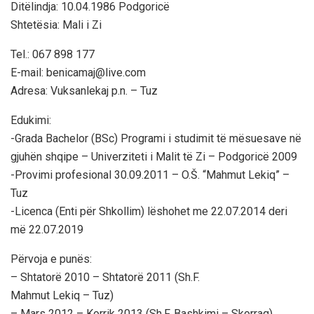
Ditëlindja: 10.04.1986 Podgoricë
Shtetësia: Mali i Zi
Tel.: 067 898 177
E-mail: benicamaj@live.com
Adresa: Vuksanlekaj p.n. – Tuz
Edukimi:
-Grada Bachelor (BSc) Programi i studimit të mësuesave në
gjuhën shqipe – Univerziteti i Malit të Zi – Podgoricë 2009
-Provimi profesional 30.09.2011 – O.Š. “Mahmut Lekiq” –
Tuz
-Licenca (Enti për Shkollim) lëshohet me 22.07.2014 deri
më 22.07.2019
Përvoja e punës:
– Shtatorë 2010 – Shtatorë 2011 (Sh.F.
Mahmut Lekiq – Tuz)
– Mars 2012 – Korrik 2013 (Sh.F. Bashkimi – Skorraq)