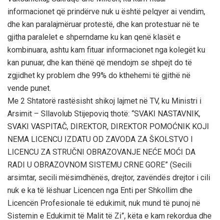
informacionet që prindërve nuk u është pelqyer ai vendim,
dhe kan paralajmëruar protestë, dhe kan protestuar në te
gjitha paralelet e shperndame ku kan qenë klasët e
kombinuara, ashtu kam fituar informacionet nga kolegët ku
kan punuar, dhe kan thënë që mendojm se shpejt do të
zgjidhet ky problem dhe 99% do kthehemi të gjithë në
vende punet.
Me 2 Shtatorë rastësisht shikoj lajmet në TV, ku Ministri i
Arsimit – Sllavolub Stijepoviq thotë: “SVAKI NASTAVNIK,
SVAKI VASPITAČ, DIREKTOR, DIREKTOR POMOĆNIK KOJI
NEMA LICENCU IZDATU OD ZAVODA ZA ŠKOLSTVO I
LICENCU ZA STRUČNI OBRAZOVANJE NEĆE MOĆI DA
RADI U OBRAZOVNOM SISTEMU CRNE GORE” (Secili
arsimtar, secili mësimdhënës, drejtor, zavëndës drejtor i cili
nuk e ka të lëshuar Licencen nga Enti per Shkollim dhe
Licencën Profesionale të edukimit, nuk mund të punoj në
Sistemin e Edukimit të Malit të Zi”, këta e kam rekordua dhe