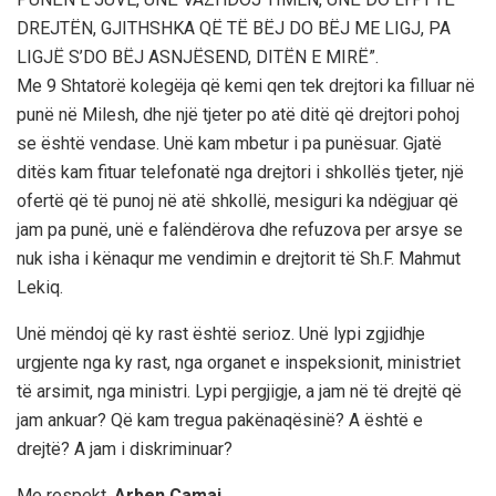
DREJTËN, GJITHSHKA QË TË BËJ DO BËJ ME LIGJ, PA
LIGJË S’DO BËJ ASNJËSEND, DITËN E MIRË”.
Me 9 Shtatorë kolegëja që kemi qen tek drejtori ka filluar në
punë në Milesh, dhe një tjeter po atë ditë që drejtori pohoj
se është vendase. Unë kam mbetur i pa punësuar. Gjatë
ditës kam fituar telefonatë nga drejtori i shkollës tjeter, një
ofertë që të punoj në atë shkollë, mesiguri ka ndëgjuar që
jam pa punë, unë e falëndërova dhe refuzova per arsye se
nuk isha i kënaqur me vendimin e drejtorit të Sh.F. Mahmut
Lekiq.
Unë mëndoj që ky rast është serioz. Unë lypi zgjidhje
urgjente nga ky rast, nga organet e inspeksionit, ministriet
të arsimit, nga ministri. Lypi pergjigje, a jam në të drejtë që
jam ankuar? Që kam tregua pakënaqësinë? A është e
drejtë? A jam i diskriminuar?
Me respekt,
Arben Camaj