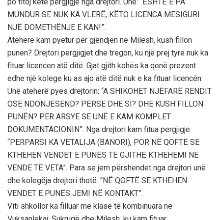
po fitoj këtë pergjigje nga drejtori. Unë: “ËSHTË E PA
MUNDUR SE NUK KA VLERË, KËTO LICENCA MESIGURI
NJË DOMETHËNJE E KAN!”.
Atëherë kam pyetur për gjëndjen në Milesh, kush fillon
punën? Drejtori pergjigjet dhe tregon, ku një prej tyre nuk ka
fituar licencen atë ditë. Gjat gjith kohës ka qenë prezent
edhe një kolege ku as ajo atë ditë nuk e ka fituar licencën.
Unë ateherë pyes drejtorin: “A SHIKOHET NJËFARË RENDIT
OSE NDONJËSEND? PËRSE DHE SI? DHE KUSH FILLON
PUNËN? PER ARSYE SE UNË E KAM KOMPLET
DOKUMENTACIONIN”. Nga drejtori kam fitua pergjigje:
“PERPARSI KA VËTALIJA (BANORI), POR NË QOFTË SE
KTHEHEN VENDET E PUNËS TË GJITHË KTHEHEMI NË
VENDE TË VETA”. Para se jem përshëndet nga drejtori unë
dhe kolegëja drejtori thotë: “NË QOFTË SE KTHEHEN
VENDET E PUNËS JEMI NË KONTAKT”.
Viti shkollor ka filluar me klasë të kombinuara në
Vuksanlekaj, Sukruqë dhe Milesh, ku kam fituar