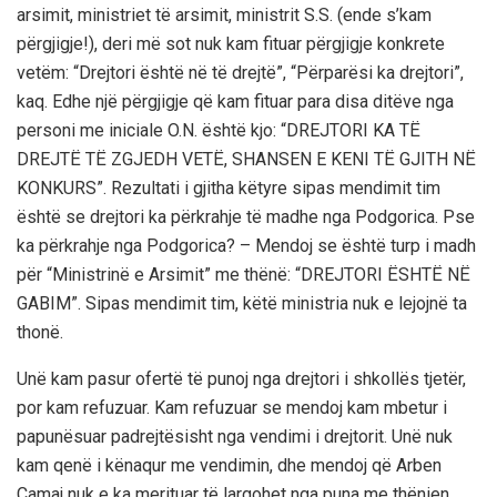
arsimit, ministriet të arsimit, ministrit S.S. (ende s’kam
përgjigje!), deri më sot nuk kam fituar përgjigje konkrete
vetëm: “Drejtori është në të drejtë”, “Përparësi ka drejtori”,
kaq. Edhe një përgjigje që kam fituar para disa ditëve nga
personi me iniciale O.N. është kjo: “DREJTORI KA TË
DREJTË TË ZGJEDH VETË, SHANSEN E KENI TË GJITH NË
KONKURS”. Rezultati i gjitha këtyre sipas mendimit tim
është se drejtori ka përkrahje të madhe nga Podgorica. Pse
ka përkrahje nga Podgorica? – Mendoj se është turp i madh
për “Ministrinë e Arsimit” me thënë: “DREJTORI ËSHTË NË
GABIM”. Sipas mendimit tim, këtë ministria nuk e lejojnë ta
thonë.
Unë kam pasur ofertë të punoj nga drejtori i shkollës tjetër,
por kam refuzuar. Kam refuzuar se mendoj kam mbetur i
papunësuar padrejtësisht nga vendimi i drejtorit. Unë nuk
kam qenë i kënaqur me vendimin, dhe mendoj që Arben
Camaj nuk e ka merituar të largohet nga puna me thënien