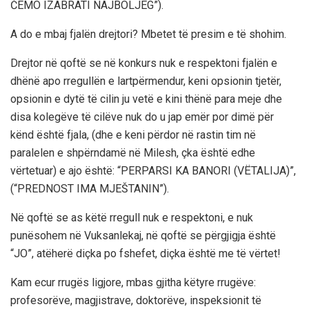
ĆEMO IZABRATI NAJBOLJEG”).
A do e mbaj fjalën drejtori? Mbetet të presim e të shohim.
Drejtor në qoftë se në konkurs nuk e respektoni fjalën e
dhënë apo rregullën e lartpërmendur, keni opsionin tjetër,
opsionin e dytë të cilin ju vetë e kini thënë para meje dhe
disa kolegëve të cilëve nuk do u jap emër por dimë për
kënd është fjala, (dhe e keni përdor në rastin tim në
paralelen e shpërndamë në Milesh, çka është edhe
vërtetuar) e ajo është: “PERPARSI KA BANORI (VËTALIJA)”,
(“PREDNOST IMA MJEŠTANIN”).
Në qoftë se as këtë rregull nuk e respektoni, e nuk
punësohem në Vuksanlekaj, në qoftë se përgjigja është
“JO”, atëherë diçka po fshefet, diçka është me të vërtet!
Kam ecur rrugës ligjore, mbas gjitha këtyre rrugëve:
profesorëve, magjistrave, doktorëve, inspeksionit të