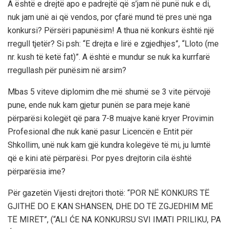
A është e drejtë apo e padrejtë që s’jam në punë nuk e di,
nuk jam unë ai që vendos, por çfarë mund të pres unë nga
konkursi? Përsëri papunësim! A thua në konkurs është një
rregull tjetër? Si psh: “E drejta e lirë e zgjedhjes”, “Lloto (me
nr. kush të ketë fat)”. A është e mundur se nuk ka kurrfarë
rregullash për punësim në arsim?
Mbas 5 viteve diplomim dhe më shumë se 3 vite përvojë
pune, ende nuk kam gjetur punën se para meje kanë
përparësi kolegët që para 7-8 muajve kanë kryer Provimin
Profesional dhe nuk kanë pasur Licencën e Entit për
Shkollim, unë nuk kam gjë kundra kolegëve të mi, ju lumtë
që e kini atë përparësi. Por pyes drejtorin cila është
përparësia ime?
Për gazetën Vijesti drejtori thotë: “POR NË KONKURS TË
GJITHË DO E KAN SHANSEN, DHE DO TË ZGJEDHIM MË
TË MIRËT”, (“ALI ĆE NA KONKURSU SVI IMATI PRILIKU, PA