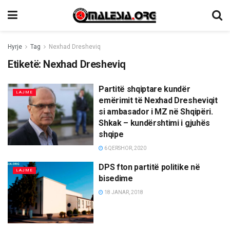
Hyrje
Tag
Nexhad Dresheviq
Etiketë:
Nexhad Dresheviq
Partitë shqiptare kundër
LAJME
emërimit të Nexhad Dresheviqit
si ambasador i MZ në Shqipëri.
Shkak – kundërshtimi i gjuhës
shqipe
6 QERSHOR, 2020
DPS fton partitë politike në
LAJME
bisedime
18 JANAR, 2018