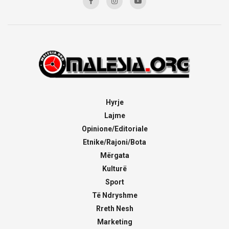
Hyrje
Lajme
Opinione/Editoriale
Etnike/Rajoni/Bota
Mërgata
Kulturë
Sport
Të Ndryshme
Rreth Nesh
Marketing