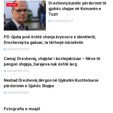
Dresheviq kundër përdorimit të
LAJME
gjuhës shqipe në Komunën e
Tuzit
26 DHJETOR, 2017
PD: Gjuha jonë është shenja kryesore e identitetit,
LAJME
Dresheviqi ka gabuar, ta tërheqë iniciativën
28 DHJETOR, 2016
Camaj: Dresheviq, shqiptar i boshnjakizuar – Nëse të
LAJME
pengon shqipja, Sarajeva nuk është larg
26 DHJETOR, 2016
Nexhad Dresheviq dërgon në Gjykatën Kushtetuese
LAJME
përdorimin e Gjuhës Shqipe
24 DHJETOR, 2016
Fotografia e muajit