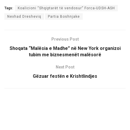
Tags:
Koalicioni “Shqiptarët të vendosur” Forca-UDSH-ASH
Nexhad Dresheviq
Partia Boshnjake
Previous Post
Shoqata “Malësia e Madhe” në New York organizoi
tubim me biznesmenët malësorë
Next Post
Gëzuar festën e Krishtlindjes