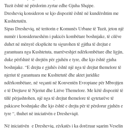
Tuzit është në përdorim zyrtar edhe Gjuha Shqipe.
Dresheviq konsideron se kjo dispozitë është në kundërshtim me
Kushtetutën.
Sipas Dresheviq, në teritorin e Komunës Urbane të Tuzit, jeton një
numër i konsiderueshëm i pakicës kombëtare boshnjake, të cilëve
duhet në mënyrë eksplicite tu sigurohen të gjitha të drejtat e
garantuara nga Kushtetuta, marrëveshjet ndërkombëtare dhe ligjin,
duke përfshirë të drejtën për gjuhën e tyre, dhe kjo është gjuha
boshnjake. “E drejta e gjuhës është një nga të drejtat themelore të
njeriut të garantuara me Kushtetutë dhe aktet juridike
ndërkombëtare, në veçanti në Konventën Evropiane për Mbrojtjen
e të Drejtave të Njeriut dhe Lirive Themelore. Me këtë dispozitë të
tillë përjashtohen, një nga të drejtat themelore të qytetarëve të
pakicave boshnjake dhe kjo është e drejta për të përdorur gjuhën e
tyre “, thuhet në iniciativën e Dresheviqit.
Në iniciativën e Dresheviq, gjykatës i ka dorëzuar sqarim Veselin