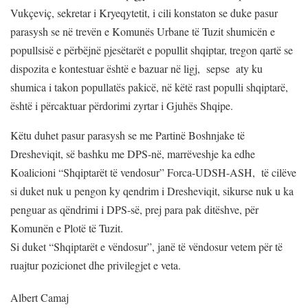
Vukçeviç, sekretar i Kryeqytetit, i cili konstaton se duke pasur
parasysh se në trevën e Komunës Urbane të Tuzit shumicën e
popullsisë e përbëjnë pjesëtarët e popullit shqiptar, tregon qartë se
dispozita e kontestuar është e bazuar në ligj, sepse aty ku
shumica i takon popullatës pakicë, në këtë rast populli shqiptarë,
është i përcaktuar përdorimi zyrtar i Gjuhës Shqipe.
Këtu duhet pasur parasysh se me Partinë Boshnjake të
Dresheviqit, së bashku me DPS-në, marrëveshje ka edhe
Koalicioni “Shqiptarët të vendosur” Forca-UDSH-ASH, të cilëve
si duket nuk u pengon ky qendrim i Dresheviqit, sikurse nuk u ka
penguar as qëndrimi i DPS-së, prej para pak ditëshve, për
Komunën e Plotë të Tuzit.
Si duket “Shqiptarët e vëndosur”, janë të vëndosur vetem për të
ruajtur pozicionet dhe privilegjet e veta.
Albert Camaj