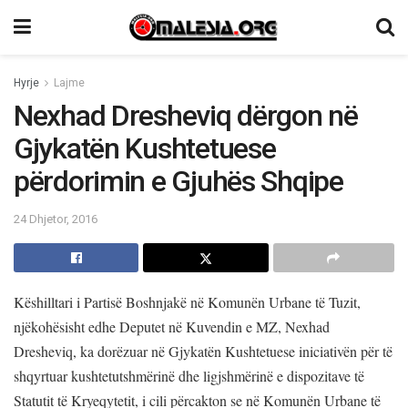
Hyrje
Lajme
Nexhad Dresheviq dërgon në
Gjykatën Kushtetuese
përdorimin e Gjuhës Shqipe
24 Dhjetor, 2016
Këshilltari i Partisë Boshnjakë në Komunën Urbane të Tuzit,
njëkohësisht edhe Deputet në Kuvendin e MZ, Nexhad
Dresheviq, ka dorëzuar në Gjykatën Kushtetuese iniciativën për të
shqyrtuar kushtetutshmërinë dhe ligjshmërinë e dispozitave të
Statutit të Kryeqytetit, i cili përcakton se në Komunën Urbane të