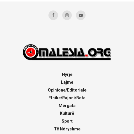
Hyrje
Lajme
Opinione/Editoriale
Etnike/Rajoni/Bota
Mërgata
Kulturë
Sport
Të Ndryshme