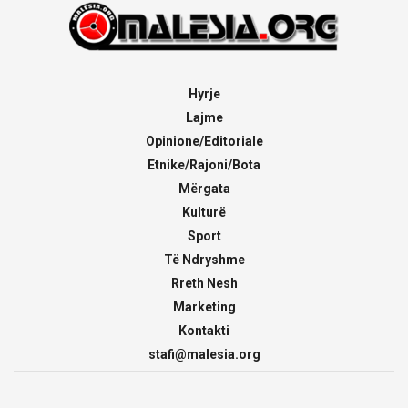
Hyrje
Lajme
Opinione/Editoriale
Etnike/Rajoni/Bota
Mërgata
Kulturë
Sport
Të Ndryshme
Rreth Nesh
Marketing
Kontakti
stafi@malesia.org