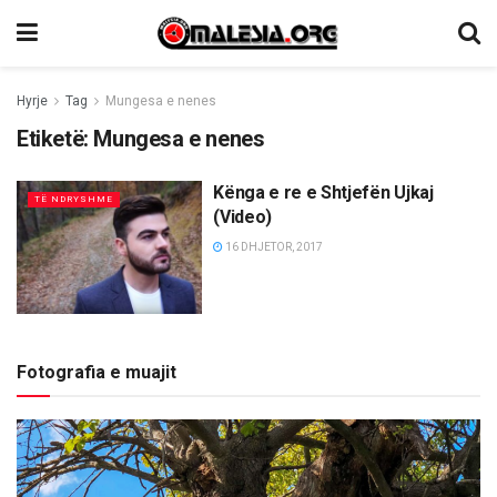
Hyrje
Tag
Mungesa e nenes
Etiketë:
Mungesa e nenes
Kënga e re e Shtjefën Ujkaj
TË NDRYSHME
(Video)
16 DHJETOR, 2017
Fotografia e muajit