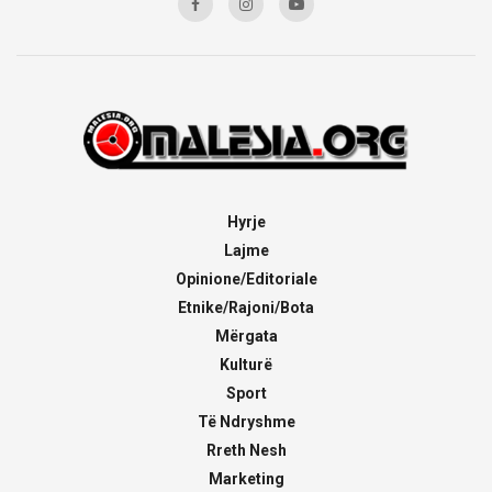
Hyrje
Lajme
Opinione/Editoriale
Etnike/Rajoni/Bota
Mërgata
Kulturë
Sport
Të Ndryshme
Rreth Nesh
Marketing