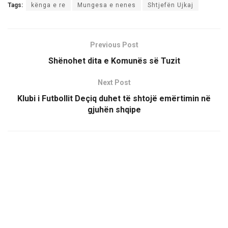
Tags:
kënga e re
Mungesa e nenes
Shtjefën Ujkaj
Previous Post
Shënohet dita e Komunës së Tuzit
Next Post
Klubi i Futbollit Deçiq duhet të shtojë emërtimin në
gjuhën shqipe