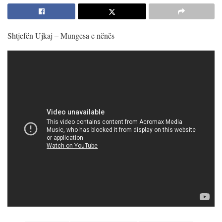
Shtjefën Ujkaj – Mungesa e nënës