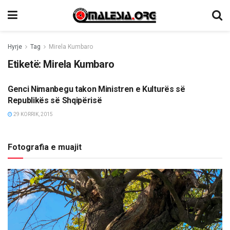
Hyrje
Tag
Mirela Kumbaro
Etiketë:
Mirela Kumbaro
Genci Nimanbegu takon Ministren e Kulturës së
LAJME
Republikës së Shqipërisë
29 KORRIK, 2015
Fotografia e muajit