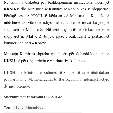
Në takim u diskutua për bashkëpunimin institucional ndërmjet
KKSH-së dhe Ministrisë së Kulturës së Republikës së Shqipërisë.
Përfaqësuesit e KKSH-së kërkuan që Ministria e Kulturës të
mbështesë aktivitetet e ndryshme kulturore në trevat ku jetojnë
shqiptarët në Malin e Zi. Në këtë drejtim është kërkuar që edhe
shqiptarët në Mal të Zi të jetë pjesë e Kalendarit të përbashkët
kulturor Shqipëri – Kosovë.
Ministrja Kumbaro shprehu gatishmëri për të bashkëpunuar me
KKSH-në për organizimin e veprimtarive kulturore.
KKSH dhe Ministria e Kulturës së Shqipërisë kanë rënë dakort
për hartimin e Memorandumit të Bashkëpunimit ndërmjet këtyre
dy institucioneve.
Shërbimi për informim i KKSH-së
Tags:
Genci Nimanbegu