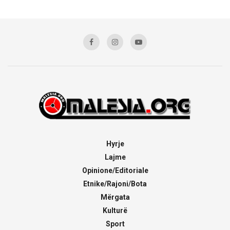
Hyrje
Lajme
Opinione/Editoriale
Etnike/Rajoni/Bota
Mërgata
Kulturë
Sport